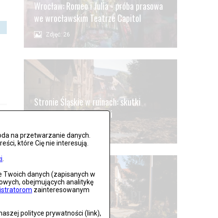
Wrocław: Romeo i Julia - próba prasowa
we wrocławskim Teatrze Capitol
Zdjęć: 26
Stronie Śląskie w ruinach: skutki
niszczycielskiej powodzi
Zdjęć: 25
oda na przetwarzanie danych.
ci, które Cię nie interesują.
i
.
ie Twoich danych (zapisanych w
gowych, obejmujących analitykę
istratorom
zainteresowanym
Lądek Zdrój po powodzi
szej polityce prywatności (link),