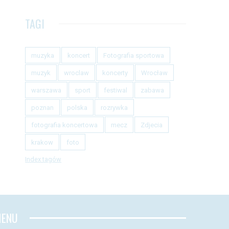
TAGI
muzyka
koncert
Fotografia sportowa
muzyk
wroclaw
koncerty
Wrocław
warszawa
sport
festiwal
zabawa
poznan
polska
rozrywka
fotografia koncertowa
mecz
Zdjecia
krakow
foto
Index tagów
ENU