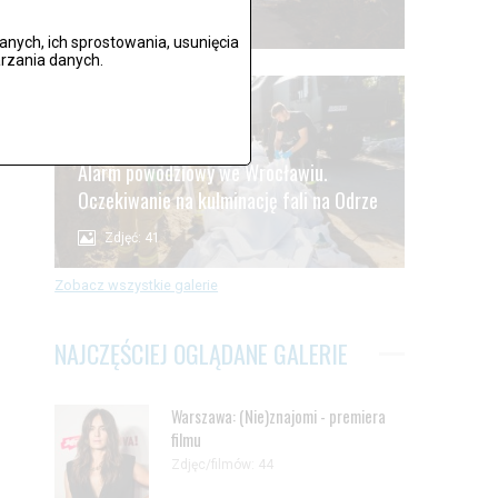
Zdjęć: 59
ych, ich sprostowania, usunięcia
rzania danych.
.
Alarm powodziowy we Wrocławiu.
Oczekiwanie na kulminację fali na Odrze
Zdjęć: 41
Zobacz wszystkie galerie
NAJCZĘŚCIEJ OGLĄDANE GALERIE
Warszawa: (Nie)znajomi - premiera
filmu
Zdjęc/filmów: 44