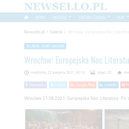
NEWSY
LIFESTYLE
ZDROWIE I URODA
DOM
Newsello.pl
/
Galerie
/
Wrocław: Europejska Noc Literatur
ZDJĘCIA, FILMY, GALERIE
Wrocław: Europejska Noc Literatu
niedziela, 22 sierpnia 2021, 00:14
zdjęć: 52
śre
Udostępnij
Twitter
Google Plus
LinkedIn
P
Wrocław 21.08.2021: Europejska Noc Literatury: Po s