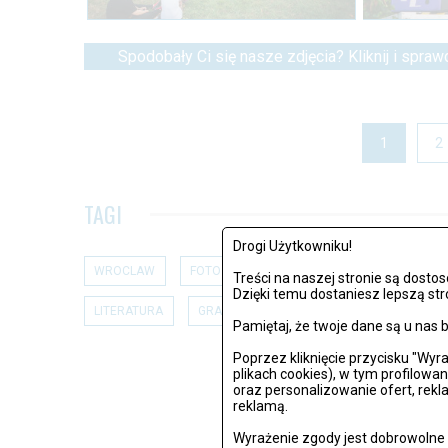
Spodobały Ci się nasze zdjęcia? Kliknij i spraw
1
2
TAGI
Drogi Użytkowniku!
WROCLAW
FOTO
CZYTANIE
ANDRZEJ CHYRA
Treści na naszej stronie są dost
Dzięki temu dostaniesz lepszą str
LITERATURA
GRABOWSKI
EUROPEJSKA NOC LITER
Pamiętaj, że twoje dane są u na
Poprzez kliknięcie przycisku "Wy
plikach cookies), w tym profilowa
oraz personalizowanie ofert, rek
reklamą.
Wyrażenie zgody jest dobrowolne i