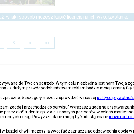
dź, w jaki sposób możesz kupić licencję na ich wykorzystanie.
3
»
»»
AKTORZY
MIASTO
ZDJĘCIA
DOLNYSLASK
osowywane do Twoich potrzeb. W tym celu niezbędna jest nam Twoja zg
onę - z dużym prawdopodobieństwem reklam będzie mniej i ominą Cię treś
ATURY
EUROPEJSKA NOC LITERATURY 2021
KARLOWICE
s bezpieczne. Szczegóły możesz sprawdzić w naszej
polityce prywatnośc
rażam zgodę i przechodzę do serwisu" wyrażasz zgodę na przetwarzan
nie przez dlaStudenta sp. z o.o. i naszych partnerów w celach marketin
lam i innych usług. Powyższe dane mogą być udostępniane
innym admin
 w każdej chwili możesz ją wycofać zaznaczając odpowiednią opcję w na