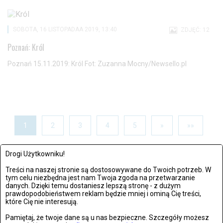
SOBOTA, 16 LISTOPADAA 2019, 13:40
ZDJĘĆ: 12
Poznań: Król
Poznań 15.11.2019: Król Fot: Zuzanna Mocny/Newsello.pl
1
2
3
4
5
»
»»
Drogi Użytkowniku!
OSTATNIO DODANE
Treści na naszej stronie są dostosowywane do Twoich potrzeb. W
tym celu niezbędna jest nam Twoja zgoda na przetwarzanie
danych. Dzięki temu dostaniesz lepszą stronę - z dużym
21. rocznica śmierci Jana Pawła II. Wierni zebrali się w
prawdopodobieństwem reklam będzie mniej i ominą Cię treści,
które Cię nie interesują.
Watykanie
czwartek, 02 kwietnia 2026, 18:08
Pamiętaj, że twoje dane są u nas bezpieczne. Szczegóły możesz