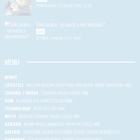
PONIEDZIAŁEK, 09 MAJAA 2016, 13:38
Seks oralny - co warto o nim wiedzieć?
SEKS
WTOREK, 14 MAJAA 2019, 14:07
MENU
NEWSY
LIFESTYLE
:
MUZYKA
KULTURA
ROZRYWKA
SEKS
MODA
SPORT
TURYSTYKA
INNE
ZDROWIE I URODA
:
ZDROWIE
URODA
FORMA
INNE
DOM
:
KULINARIA
DLA DOMU
DZIECKO
INNE
TECHNOLOGIE
:
NOWOŚCI
GRY
INNE
MOTO
:
NOWOŚCI
PORADY
PRAWO JAZDY
INNE
KARIERA
:
NAUKA
PRACA
KONKURSY
PRAKTYKI I STAŻE
INNE
GALERIE
:
WSZYSTKIE GALERIE
AUTORSKIE GALERIE
GALERIE NEWSELLO.PL
KONKURSY
:
AKTUALNE KONKURSY
ZAKOŃCZONE KONKURSY