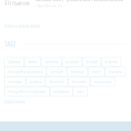
Zdjęc/filmów: 26
Zobacz więcej galerii
TAGI
Zdjecia
sport
zabawa
poznan
muzyk
krakow
Fotografia sportowa
koncert
festiwal
mecz
muzyka
wroclaw
polska
Wrocław
koncerty
warszawa
fotografia koncertowa
rozrywka
foto
Index tagów