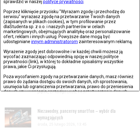
sprawdzić w naszej
polityce prywatności
.
Poprzez kliknięcie przycisku "Wyrażam zgodę i przechodzę do
Życzenia wielkanocne 2026. Piękne, krótkie i gotowe
serwisu" wyrażasz zgodę na przetwarzanie Twoich danych
teksty na Wielkanoc
(zapisanych w plikach cookies), w tym profilowanie przez
dlaStudenta sp. z o.o. i naszych partnerów w celach
czwartek, 02 kwietnia 2026, 13:28
marketingowych, obejmujących analitykę oraz personalizowanie
ofert, reklam i innych usług. Powyższe dane mogą być
udostępniane
innym administratorom
zainteresowanym reklamą.
Historyczny lot Artemis II. Pierwsza taka misja od
Wyrażenie zgody jest dobrowolne i w każdej chwili możesz ją
ponad 50 lat
wycofać zaznaczając odpowiednią opcję w naszej polityce
czwartek, 02 kwietnia 2026, 18:10
prywatności (link), w której to dokładnie opisaliśmy wszystkie
prawa, jakie Ci przysługują.
Poza wycofaniem zgody na przetwarzanie danych, masz również
Reputacja pod kontrolą - jak działa nowoczesny
prawo do żądania dostępu do swoich danych, ich sprostowania,
monitoring marki?
usunięcia lub ograniczenia przetwarzania, prawo do przeniesienia
danych czy wyrażenia sprzeciwu wobec przetwarzania danych.
piątek, 27 lutego 2026, 14:57
Jeżeli nie chcesz wyrazić zgody na przetwarzanie plików cookies,
przejdź do
ustawień zaawansowanych
.
Niezawodny, pancerny smartfon – wybór dla
wymagających
Wyrażam zgodę i przechodzę do serwisu
środa, 25 lutego 2026, 13:45