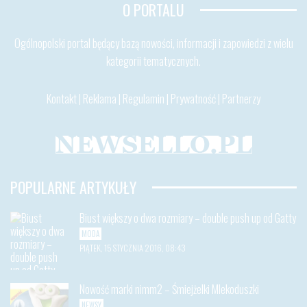
O PORTALU
Ogólnopolski portal będący bazą nowości, informacji i zapowiedzi z wielu
kategorii tematycznych.
Kontakt
|
Reklama
|
Regulamin
|
Prywatność
|
Partnerzy
POPULARNE ARTYKUŁY
Biust większy o dwa rozmiary – double push up od Gatty
MODA
PIĄTEK, 15 STYCZNIA 2016, 08:43
Nowość marki nimm2 – Śmiejżelki Mlekoduszki
NEWSY