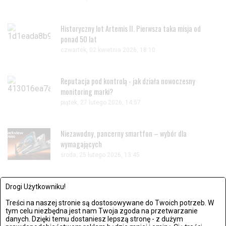
Historyczny lot Artemis II. Pierwsza taka misja od
ponad 50 lat
czwartek, 02 kwietnia 2026, 18:10
Reputacja pod kontrolą - jak działa nowoczesny
monitoring marki?
piątek, 27 lutego 2026, 14:57
Niezawodny, pancerny smartfon – wybór dla
wymagających
środa, 25 lutego 2026, 13:45
Drogi Użytkowniku!
Treści na naszej stronie są dostosowywane do Twoich potrzeb. W
tym celu niezbędna jest nam Twoja zgoda na przetwarzanie
danych. Dzięki temu dostaniesz lepszą stronę - z dużym