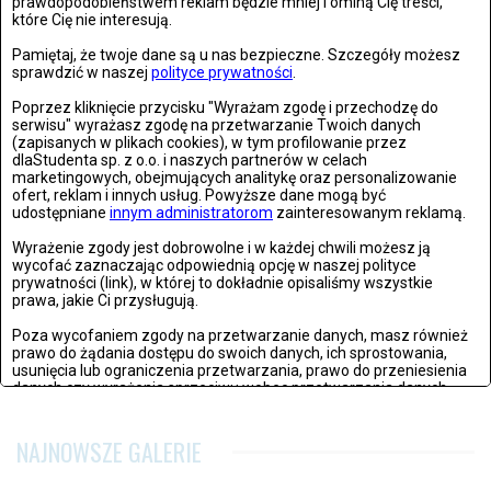
prawdopodobieństwem reklam będzie mniej i ominą Cię treści,
które Cię nie interesują.
Pamiętaj, że twoje dane są u nas bezpieczne. Szczegóły możesz
sprawdzić w naszej
polityce prywatności
.
Poprzez kliknięcie przycisku "Wyrażam zgodę i przechodzę do
serwisu" wyrażasz zgodę na przetwarzanie Twoich danych
(zapisanych w plikach cookies), w tym profilowanie przez
dlaStudenta sp. z o.o. i naszych partnerów w celach
marketingowych, obejmujących analitykę oraz personalizowanie
ofert, reklam i innych usług. Powyższe dane mogą być
udostępniane
innym administratorom
zainteresowanym reklamą.
Wyrażenie zgody jest dobrowolne i w każdej chwili możesz ją
wycofać zaznaczając odpowiednią opcję w naszej polityce
prywatności (link), w której to dokładnie opisaliśmy wszystkie
prawa, jakie Ci przysługują.
Poza wycofaniem zgody na przetwarzanie danych, masz również
prawo do żądania dostępu do swoich danych, ich sprostowania,
usunięcia lub ograniczenia przetwarzania, prawo do przeniesienia
danych czy wyrażenia sprzeciwu wobec przetwarzania danych.
Jeżeli nie chcesz wyrazić zgody na przetwarzanie plików cookies,
przejdź do
ustawień zaawansowanych
.
NAJNOWSZE GALERIE
Wyrażam zgodę i przechodzę do serwisu