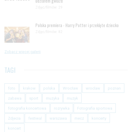
udziałem gwiazd
Zdjęc/filmów: 29
Polska premiera - Harry Potter i przeklęte dziecko
Zdjęc/filmów: 82
Zobacz więcej galerii
TAGI
foto
krakow
polska
Wrocław
wroclaw
poznan
zabawa
sport
muzyka
muzyk
fotografia koncertowa
rozrywka
Fotografia sportowa
Zdjecia
festiwal
warszawa
mecz
koncerty
koncert