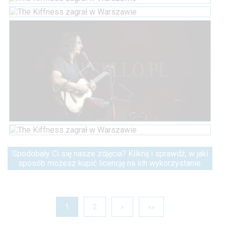
Spodobały Ci się nasze zdjęcia? Kliknij i sprawdź, w jaki
sposób możesz kupić licencję na ich wykorzystanie.
1
2
»
»»