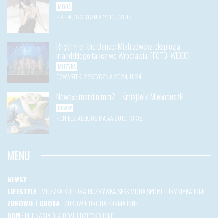
MODA
PIĄTEK, 15 STYCZNIA 2016, 08:43
Rhythm of the Dance: Mistrzowska eksplozja
irlandzkiego tańca we Wrocławiu. [FOTO, WIDEO]
MUZYKA
CZWARTEK, 25 STYCZNIA 2024, 11:24
Nowość marki nimm2 – Śmiejżelki Mlekoduszki
NEWSY
PONIEDZIAŁEK, 09 MAJAA 2016, 13:38
MENU
NEWSY
LIFESTYLE
:
MUZYKA
KULTURA
ROZRYWKA
SEKS
MODA
SPORT
TURYSTYKA
INNE
ZDROWIE I URODA
:
ZDROWIE
URODA
FORMA
INNE
DOM
:
KULINARIA
DLA DOMU
DZIECKO
INNE