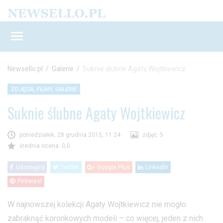
Newsello.pl
/
Galerie
/
Suknie ślubne Agaty Wojtkiewicz
ZDJĘCIA, FILMY, GALERIE
Suknie ślubne Agaty Wojtkiewicz
poniedziałek, 28 grudnia 2015, 11:24
zdjęć: 5
średnia ocena: 0,0
Udostępnij
Twitter
Google Plus
LinkedIn
Pinterest
W najnowszej kolekcji Agaty Wojtkiewicz nie mogło
zabraknąć koronkowych modeli – co więcej, jeden z nich