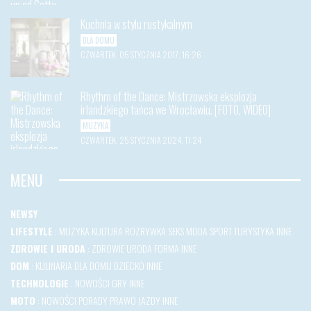
Kuchnia w stylu rustykalnym
DLA DOMU
CZWARTEK, 05 STYCZNIA 2017, 16:26
Rhythm of the Dance: Mistrzowska eksplozja
irlandzkiego tańca we Wrocławiu. [FOTO, WIDEO]
MUZYKA
CZWARTEK, 25 STYCZNIA 2024, 11:24
MENU
NEWSY
LIFESTYLE
:
MUZYKA
KULTURA
ROZRYWKA
SEKS
MODA
SPORT
TURYSTYKA
INNE
ZDROWIE I URODA
:
ZDROWIE
URODA
FORMA
INNE
DOM
:
KULINARIA
DLA DOMU
DZIECKO
INNE
TECHNOLOGIE
:
NOWOŚCI
GRY
INNE
MOTO
:
NOWOŚCI
PORADY
PRAWO JAZDY
INNE