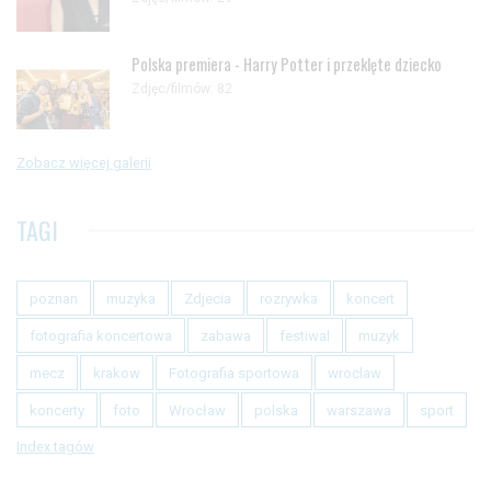
Polska premiera - Harry Potter i przeklęte dziecko
Zdjęc/filmów: 82
Zobacz więcej galerii
TAGI
poznan
muzyka
Zdjecia
rozrywka
koncert
fotografia koncertowa
zabawa
festiwal
muzyk
mecz
krakow
Fotografia sportowa
wroclaw
koncerty
foto
Wrocław
polska
warszawa
sport
Index tagów