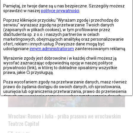
Pamiętaj, że twoje dane są u nas bezpieczne. Szczegóły możesz
sprawdzić w naszej
polityce prywatności
.
Warszawa: The Kiffness zagrał w Warszawie
Poprzez kliknięcie przycisku "Wyrażam zgodę i przechodzę do
serwisu" wyrażasz zgodę na przetwarzanie Twoich danych
(zapisanych w plikach cookies), w tym profilowanie przez
Zdjęć: 21
dlaStudenta sp. z o.o. i naszych partnerów w celach
marketingowych, obejmujących analitykę oraz personalizowanie
ofert, reklam i innych usług. Powyższe dane mogą być
udostępniane
innym administratorom
zainteresowanym reklamą.
Wyrażenie zgody jest dobrowolne i w każdej chwili możesz ją
wycofać zaznaczając odpowiednią opcję w naszej polityce
prywatności (link), w której to dokładnie opisaliśmy wszystkie
prawa, jakie Ci przysługują.
Poza wycofaniem zgody na przetwarzanie danych, masz również
prawo do żądania dostępu do swoich danych, ich sprostowania,
usunięcia lub ograniczenia przetwarzania, prawo do przeniesienia
danych czy wyrażenia sprzeciwu wobec przetwarzania danych.
Jeżeli nie chcesz wyrazić zgody na przetwarzanie plików cookies,
przejdź do
ustawień zaawansowanych
.
Wrocław: Romeo i Julia - próba prasowa we wrocławskim
Wyrażam zgodę i przechodzę do serwisu
Teatrze Capitol