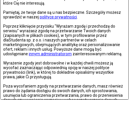
które Cię nie interesują.
Niezawodny, pancerny smartfon – wybór dla
wymagających
Pamiętaj, że twoje dane są u nas bezpieczne. Szczegóły możesz
sprawdzić w naszej
polityce prywatności
.
środa, 25 lutego 2026, 13:45
Poprzez kliknięcie przycisku "Wyrażam zgodę i przechodzę do
serwisu" wyrażasz zgodę na przetwarzanie Twoich danych
(zapisanych w plikach cookies), w tym profilowanie przez
dlaStudenta sp. z o.o. i naszych partnerów w celach
marketingowych, obejmujących analitykę oraz personalizowanie
ofert, reklam i innych usług. Powyższe dane mogą być
udostępniane
innym administratorom
zainteresowanym reklamą.
Wyrażenie zgody jest dobrowolne i w każdej chwili możesz ją
wycofać zaznaczając odpowiednią opcję w naszej polityce
prywatności (link), w której to dokładnie opisaliśmy wszystkie
prawa, jakie Ci przysługują.
Poza wycofaniem zgody na przetwarzanie danych, masz również
prawo do żądania dostępu do swoich danych, ich sprostowania,
usunięcia lub ograniczenia przetwarzania, prawo do przeniesienia
danych czy wyrażenia sprzeciwu wobec przetwarzania danych.
Jeżeli nie chcesz wyrazić zgody na przetwarzanie plików cookies,
przejdź do
ustawień zaawansowanych
.
Wyrażam zgodę i przechodzę do serwisu