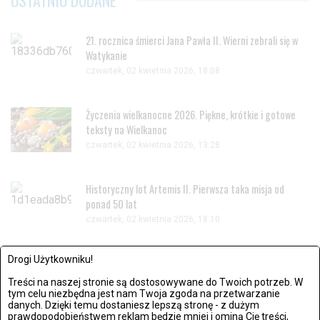
21. rocznica śmierci Jana Pawła II. Wierni zebrali się w
Watykanie
czwartek, 02 kwietnia 2026, 18:08
Życzenia wielkanocne 2026. Piękne, krótkie i gotowe
teksty na Wielkanoc
czwartek, 02 kwietnia 2026, 13:28
Historyczny lot Artemis II. Pierwsza taka misja od
ponad 50 lat
czwartek, 02 kwietnia 2026, 18:10
Drogi Użytkowniku!
Reputacja pod kontrolą - jak działa nowoczesny
monitoring marki?
Treści na naszej stronie są dostosowywane do Twoich potrzeb. W
tym celu niezbędna jest nam Twoja zgoda na przetwarzanie
piątek, 27 lutego 2026, 14:57
danych. Dzięki temu dostaniesz lepszą stronę - z dużym
prawdopodobieństwem reklam będzie mniej i ominą Cię treści,