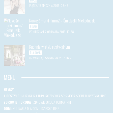
MODA
PIĄTEK, 15 STYCZNIA 2016, 08:43
Nowość marki nimm2 – Śmiejżelki Mlekoduszki
NEWSY
PONIEDZIAŁEK, 09 MAJAA 2016, 13:38
Kuchnia w stylu rustykalnym
DLA DOMU
CZWARTEK, 05 STYCZNIA 2017, 16:26
MENU
NEWSY
LIFESTYLE
:
MUZYKA
KULTURA
ROZRYWKA
SEKS
MODA
SPORT
TURYSTYKA
INNE
ZDROWIE I URODA
:
ZDROWIE
URODA
FORMA
INNE
DOM
:
KULINARIA
DLA DOMU
DZIECKO
INNE