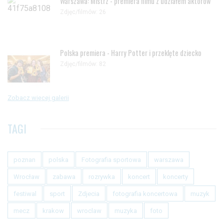
Warszawa: Mistrz - premiera filmu z udziałem aktorów
Zdjęc/filmów: 26
Polska premiera - Harry Potter i przeklęte dziecko
Zdjęc/filmów: 82
Zobacz więcej galerii
TAGI
poznan
polska
Fotografia sportowa
warszawa
Wrocław
zabawa
rozrywka
koncert
koncerty
festiwal
sport
Zdjecia
fotografia koncertowa
muzyk
mecz
krakow
wroclaw
muzyka
foto