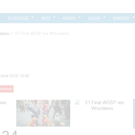
TECHNOLOGIE
MOTO
KARIERA
GALERIE
KONKURSY
ławiu
/
31.Finał WOŚP we Wrocławiu
cznia 2023, 10:08
interest