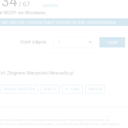
34
/ 67
następne
 w jaki sposób możesz kupić licencję na jego wykorzystanie.
Oceń zdjęcie:
ot: Zbigniew Warzyński/Newsello.pl
WIELKA ORKIESTRA
MIASTO
31. FINAL
KWESTA
tów opublikowane na stronach serwisu oraz zastrzega sobie prawo do
h treścia zabronione przez prawo, uznawane za obraźliwe lub naruszające