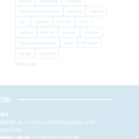
polska
warszawa
koncerty
fotografia koncertowa
zabawa
Zdjecia
foto
festiwal
koncert
mecz
muzyka
krakow
poznan
wroclaw
Fotografia sportowa
sport
Wrocław
muzyk
rozrywka
Index tagów
ENU
EWSY
IFESTYLE
:
MUZYKA
KULTURA
ROZRYWKA
SEKS
MODA
SPORT
URYSTYKA
INNE
DROWIE I URODA
:
ZDROWIE
URODA
FORMA
INNE