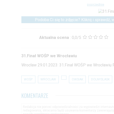
poprzednie
Podoba Ci się to zdjęcie? Kliknij i sprawdź,
Aktualna ocena
:
0,0/5
31.Finał WOŚP we Wrocławiu
Wrocław 29.01.2023: 31.Finał WOŚP we Wrocławiu F
WOŚP
WROCLAW
OWSIAK
DOLNYSLASK
KOMENTARZE
Redakcja nie ponosi odpowiedzialności za wypowiedzi internau
redagowania, skracania bądź usuwania komentarzy zawierającyc
zasady współżycia społecznego.