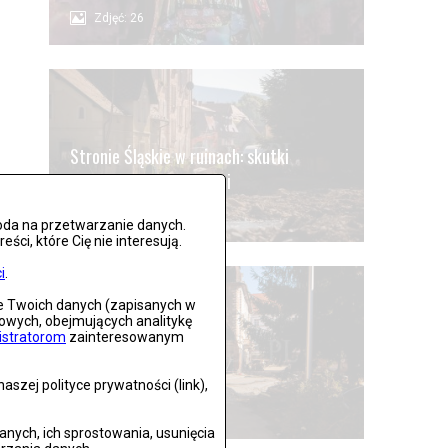
Zdjęć: 26
Stronie Śląskie w ruinach: skutki
niszczycielskiej powodzi
Zdjęć: 25
oda na przetwarzanie danych.
ci, które Cię nie interesują.
i
.
ie Twoich danych (zapisanych w
gowych, obejmujących analitykę
istratorom
zainteresowanym
Lądek Zdrój po powodzi
szej polityce prywatności (link),
Zdjęć: 59
ych, ich sprostowania, usunięcia