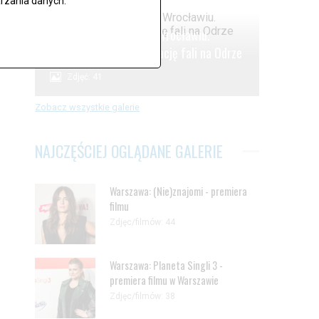
rzania danych.
.
Alarm powodziowy we Wrocławiu.
Oczekiwanie na kulminację fali na Odrze
Zdjęć: 41
Zobacz wszystkie galerie
NAJCZĘŚCIEJ OGLĄDANE GALERIE
Warszawa: (Nie)znajomi - premiera
filmu
Zdjęc/filmów: 44
Warszawa: Planeta Singli 3 -
premiera filmu w Warszawie
Zdjęc/filmów: 38