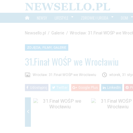
NEWSY
LIFESTYLE
ZDROWIE I URODA
DOM
Newsello.pl
/
Galerie
/
Wrocław: 31.Finał WOŚP we Wroc
ZDJĘCIA, FILMY, GALERIE
31.Finał WOŚP we Wrocławiu
Wrocław: 31.Finał WOŚP we Wrocławiu
wtorek, 31 sty
Udostępnij
Twitter
Google Plus
LinkedIn
P