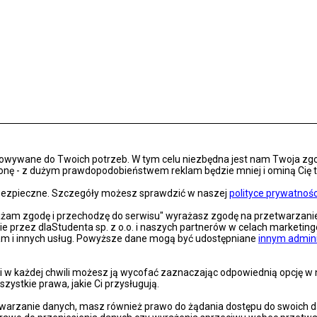
osowywane do Twoich potrzeb. W tym celu niezbędna jest nam Twoja zg
onę - z dużym prawdopodobieństwem reklam będzie mniej i ominą Cię treś
s bezpieczne. Szczegóły możesz sprawdzić w naszej
polityce prywatnośc
rażam zgodę i przechodzę do serwisu" wyrażasz zgodę na przetwarzan
nie przez dlaStudenta sp. z o.o. i naszych partnerów w celach marketin
lam i innych usług. Powyższe dane mogą być udostępniane
innym admin
 w każdej chwili możesz ją wycofać zaznaczając odpowiednią opcję w na
szystkie prawa, jakie Ci przysługują.
arzanie danych, masz również prawo do żądania dostępu do swoich dan