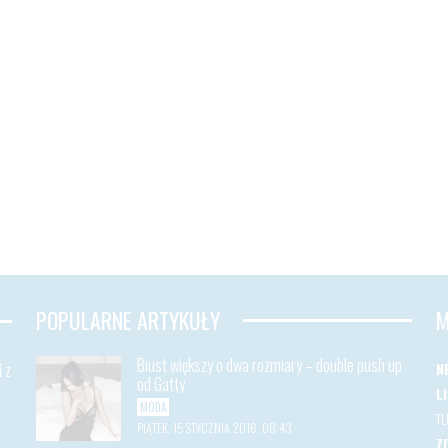
POPULARNE ARTYKUŁY
M
Biust większy o dwa rozmiary – double push up
 z
N
od Gatty
L
MODA
T
PIĄTEK, 15 STYCZNIA 2016, 08:43
Z