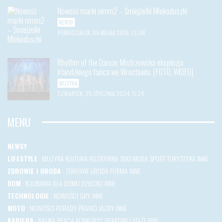
Nowość marki nimm2 – Śmiejżelki Mlekoduszki
NEWSY
PONIEDZIAŁEK, 09 MAJAA 2016, 13:38
Rhythm of the Dance: Mistrzowska eksplozja
irlandzkiego tańca we Wrocławiu. [FOTO, WIDEO]
MUZYKA
CZWARTEK, 25 STYCZNIA 2024, 11:24
MENU
NEWSY
LIFESTYLE
:
MUZYKA
KULTURA
ROZRYWKA
SEKS
MODA
SPORT
TURYSTYKA
INNE
ZDROWIE I URODA
:
ZDROWIE
URODA
FORMA
INNE
DOM
:
KULINARIA
DLA DOMU
DZIECKO
INNE
TECHNOLOGIE
:
NOWOŚCI
GRY
INNE
MOTO
:
NOWOŚCI
PORADY
PRAWO JAZDY
INNE
KARIERA
:
NAUKA
PRACA
KONKURSY
PRAKTYKI I STAŻE
INNE