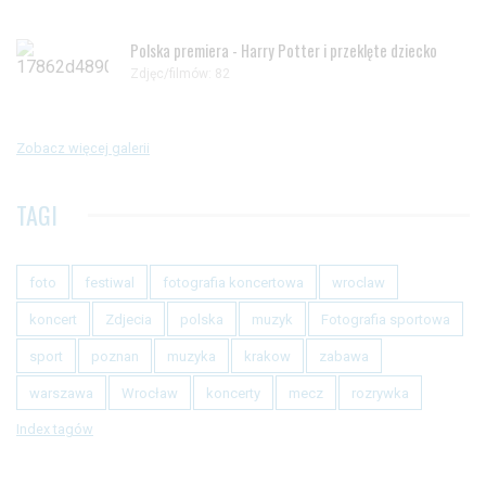
Polska premiera - Harry Potter i przeklęte dziecko
Zdjęc/filmów: 82
Zobacz więcej galerii
TAGI
foto
festiwal
fotografia koncertowa
wroclaw
koncert
Zdjecia
polska
muzyk
Fotografia sportowa
sport
poznan
muzyka
krakow
zabawa
warszawa
Wrocław
koncerty
mecz
rozrywka
Index tagów