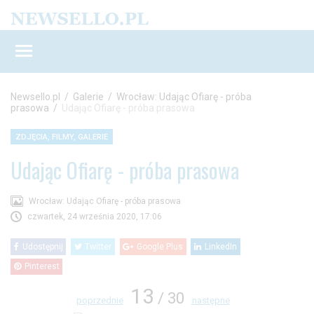
Newsello.pl
/
Galerie
/
Wrocław: Udając Ofiarę - próba
prasowa
/
Udając Ofiarę - próba prasowa
ZDJĘCIA, FILMY, GALERIE
Udając Ofiarę - próba prasowa
Wrocław: Udając Ofiarę - próba prasowa
czwartek, 24 września 2020, 17:06
Udostępnij
Twitter
Google Plus
LinkedIn
Pinterest
13
/ 30
poprzednie
następne