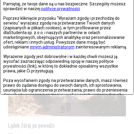
Pamiętaj, że twoje dane są u nas bezpieczne. Szczegóły możesz
sprawdzić w naszej
polityce prywatności
.
Poprzez kliknięcie przycisku "Wyrażam zgodę i przechodzę do
serwisu" wyrażasz zgodę na przetwarzanie Twoich danych
Stronie Śląskie w ruinach: skutki niszczycielskiej powodzi
(zapisanych w plikach cookies), w tym profilowanie przez
dlaStudenta sp. z o.o. i naszych partnerów w celach
Zdjęć: 25
marketingowych, obejmujących analitykę oraz personalizowanie
ofert, reklam i innych usług. Powyższe dane mogą być
udostępniane
innym administratorom
zainteresowanym reklamą.
Wyrażenie zgody jest dobrowolne i w każdej chwili możesz ją
wycofać zaznaczając odpowiednią opcję w naszej polityce
prywatności (link), w której to dokładnie opisaliśmy wszystkie
prawa, jakie Ci przysługują.
Poza wycofaniem zgody na przetwarzanie danych, masz również
prawo do żądania dostępu do swoich danych, ich sprostowania,
usunięcia lub ograniczenia przetwarzania, prawo do przeniesienia
danych czy wyrażenia sprzeciwu wobec przetwarzania danych.
Jeżeli nie chcesz wyrazić zgody na przetwarzanie plików cookies,
przejdź do
ustawień zaawansowanych
.
Wyrażam zgodę i przechodzę do serwisu
Lądek Zdrój po powodzi