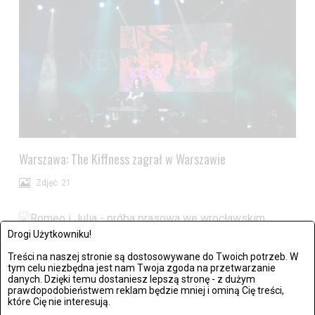
Warszawa: The Kiffness zagrał w Warszawie
Zdjęć: 21
Drogi Użytkowniku!
Wrocław: Romeo i Julia - próba prasowa we wrocławskim
Treści na naszej stronie są dostosowywane do Twoich potrzeb. W
tym celu niezbędna jest nam Twoja zgoda na przetwarzanie
Teatrze Capitol
danych. Dzięki temu dostaniesz lepszą stronę - z dużym
prawdopodobieństwem reklam będzie mniej i ominą Cię treści,
Zdjęć: 26
które Cię nie interesują.