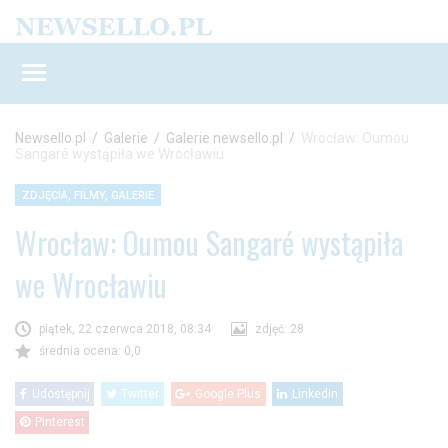
Newsello.pl
/
Galerie
/
Galerie newsello.pl
/
Wrocław: Oumou
Sangaré wystąpiła we Wrocławiu
ZDJĘCIA, FILMY, GALERIE
Wrocław: Oumou Sangaré wystąpiła
we Wrocławiu
piątek, 22 czerwca 2018, 08:34
zdjęć: 28
średnia ocena: 0,0
Udostępnij
Twitter
Google Plus
LinkedIn
Pinterest