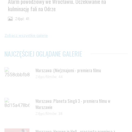
Alarm powodziowy we Wrocławiu. Oczekiwanie na
kulminację fali na Odrze
Zdjęć: 41
Zobacz wszystkie galerie
NAJCZĘŚCIEJ OGLĄDANE GALERIE
Warszawa: (Nie)znajomi - premiera filmu
Zdjęc/filmów: 44
Warszawa: Planeta Singli 3 - premiera filmu w
Warszawie
Zdjęc/filmów: 38
Warszawa: Heaven in Hell - uroczysta premiera z