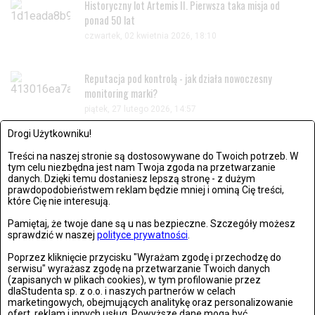
Historyczny lot Artemis II. Pierwsza taka misja od
ponad 50 lat
czwartek, 02 kwietnia 2026, 18:10
Reputacja pod kontrolą - jak działa nowoczesny
monitoring marki?
piątek, 27 lutego 2026, 14:57
Drogi Użytkowniku!
Niezawodny, pancerny smartfon – wybór dla
Treści na naszej stronie są dostosowywane do Twoich potrzeb. W
wymagających
tym celu niezbędna jest nam Twoja zgoda na przetwarzanie
danych. Dzięki temu dostaniesz lepszą stronę - z dużym
środa, 25 lutego 2026, 13:45
prawdopodobieństwem reklam będzie mniej i ominą Cię treści,
które Cię nie interesują.
Pamiętaj, że twoje dane są u nas bezpieczne. Szczegóły możesz
sprawdzić w naszej
polityce prywatności
.
Poprzez kliknięcie przycisku "Wyrażam zgodę i przechodzę do
serwisu" wyrażasz zgodę na przetwarzanie Twoich danych
(zapisanych w plikach cookies), w tym profilowanie przez
dlaStudenta sp. z o.o. i naszych partnerów w celach
marketingowych, obejmujących analitykę oraz personalizowanie
ofert, reklam i innych usług. Powyższe dane mogą być