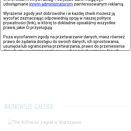
udostępniane
innym administratorom
zainteresowanym reklamą.
Wyrażenie zgody jest dobrowolne i w każdej chwili możesz ją
wycofać zaznaczając odpowiednią opcję w naszej polityce
prywatności (link), w której to dokładnie opisaliśmy wszystkie
prawa, jakie Ci przysługują.
Poza wycofaniem zgody na przetwarzanie danych, masz również
prawo do żądania dostępu do swoich danych, ich sprostowania,
usunięcia lub ograniczenia przetwarzania, prawo do przeniesienia
danych czy wyrażenia sprzeciwu wobec przetwarzania danych.
Jeżeli nie chcesz wyrazić zgody na przetwarzanie plików cookies,
przejdź do
ustawień zaawansowanych
.
Wyrażam zgodę i przechodzę do serwisu
NAJNOWSZE GALERIE