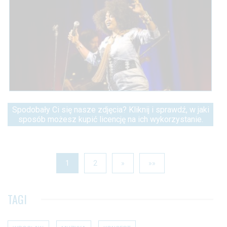
Spodobały Ci się nasze zdjęcia? Kliknij i sprawdź, w jaki
sposób możesz kupić licencję na ich wykorzystanie.
1
2
»
»»
TAGI