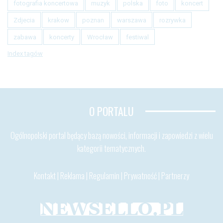
fotografia koncertowa
muzyk
polska
foto
koncert
Zdjecia
krakow
poznan
warszawa
rozrywka
zabawa
koncerty
Wrocław
festiwal
Index tagów
O PORTALU
Ogólnopolski portal będący bazą nowości, informacji i zapowiedzi z wielu
kategorii tematycznych.
Kontakt
|
Reklama
|
Regulamin
|
Prywatność
|
Partnerzy