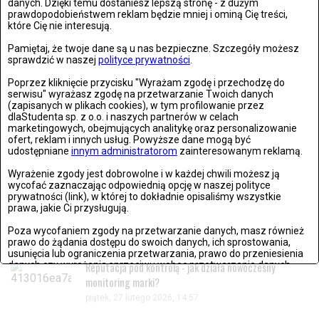
OSTATNIO DODANE
danych. Dzięki temu dostaniesz lepszą stronę - z dużym
prawdopodobieństwem reklam będzie mniej i ominą Cię treści,
które Cię nie interesują.
21. rocznica śmierci Jana Pawła II. Wierni zebrali się w
Pamiętaj, że twoje dane są u nas bezpieczne. Szczegóły możesz
Watykanie
sprawdzić w naszej
polityce prywatności
.
czwartek, 02 kwietnia 2026, 18:08
Poprzez kliknięcie przycisku "Wyrażam zgodę i przechodzę do
serwisu" wyrażasz zgodę na przetwarzanie Twoich danych
(zapisanych w plikach cookies), w tym profilowanie przez
dlaStudenta sp. z o.o. i naszych partnerów w celach
Życzenia wielkanocne 2026. Piękne, krótkie i gotowe
marketingowych, obejmujących analitykę oraz personalizowanie
teksty na Wielkanoc
ofert, reklam i innych usług. Powyższe dane mogą być
czwartek, 02 kwietnia 2026, 13:28
udostępniane
innym administratorom
zainteresowanym reklamą.
Wyrażenie zgody jest dobrowolne i w każdej chwili możesz ją
wycofać zaznaczając odpowiednią opcję w naszej polityce
Historyczny lot Artemis II. Pierwsza taka misja od
prywatności (link), w której to dokładnie opisaliśmy wszystkie
ponad 50 lat
prawa, jakie Ci przysługują.
czwartek, 02 kwietnia 2026, 18:10
Poza wycofaniem zgody na przetwarzanie danych, masz również
prawo do żądania dostępu do swoich danych, ich sprostowania,
usunięcia lub ograniczenia przetwarzania, prawo do przeniesienia
danych czy wyrażenia sprzeciwu wobec przetwarzania danych.
Reputacja pod kontrolą - jak działa nowoczesny
monitoring marki?
Jeżeli nie chcesz wyrazić zgody na przetwarzanie plików cookies,
piątek, 27 lutego 2026, 14:57
przejdź do
ustawień zaawansowanych
.