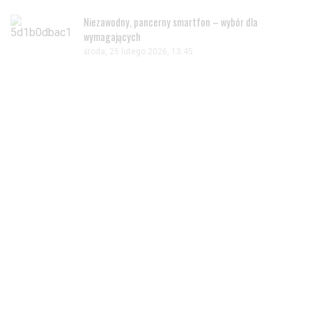
Wyrażam zgodę i przechodzę do serwisu
Niezawodny, pancerny smartfon – wybór dla
wymagających
środa, 25 lutego 2026, 13:45