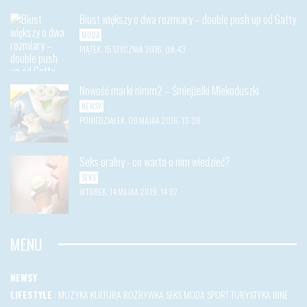
Biust większy o dwa rozmiary – double push up od Gatty
MODA
PIĄTEK, 15 STYCZNIA 2016, 08:43
Nowość marki nimm2 – Śmiejżelki Mlekoduszki
NEWSY
PONIEDZIAŁEK, 09 MAJAA 2016, 13:38
Seks oralny - co warto o nim wiedzieć?
SEKS
WTOREK, 14 MAJAA 2019, 14:07
MENU
NEWSY
LIFESTYLE
:
MUZYKA
KULTURA
ROZRYWKA
SEKS
MODA
SPORT
TURYSTYKA
INNE