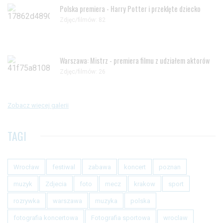
Polska premiera - Harry Potter i przeklęte dziecko
Zdjęc/filmów: 82
Warszawa: Mistrz - premiera filmu z udziałem aktorów
Zdjęc/filmów: 26
Zobacz więcej galerii
TAGI
Wrocław
festiwal
zabawa
koncert
poznan
muzyk
Zdjecia
foto
mecz
krakow
sport
rozrywka
warszawa
muzyka
polska
fotografia koncertowa
Fotografia sportowa
wroclaw