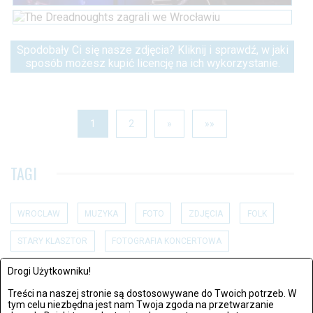
Spodobały Ci się nasze zdjęcia? Kliknij i sprawdź, w jaki
sposób możesz kupić licencję na ich wykorzystanie.
1
2
»
»»
TAGI
WROCLAW
MUZYKA
FOTO
ZDJĘCIA
FOLK
STARY KLASZTOR
FOTOGRAFIA KONCERTOWA
KONCERTY WE WROCLAWIU
THE DREADNOUGHTS
Drogi Użytkowniku!
Treści na naszej stronie są dostosowywane do Twoich potrzeb. W
tym celu niezbędna jest nam Twoja zgoda na przetwarzanie