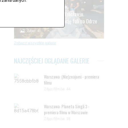
rzania danych.
.
Alarm powodziowy we Wrocławiu.
Oczekiwanie na kulminację fali na Odrze
Zdjęć: 41
Zobacz wszystkie galerie
NAJCZĘŚCIEJ OGLĄDANE GALERIE
Warszawa: (Nie)znajomi - premiera
filmu
Zdjęc/filmów: 44
Warszawa: Planeta Singli 3 -
premiera filmu w Warszawie
Zdjęc/filmów: 38