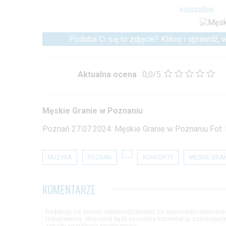
poprzednie
Podoba Ci się to zdjęcie? Kliknij i sprawdź,
Aktualna ocena
:
0,0/5
Męskie Granie w Poznaniu
Poznań 27.07.2024: Męskie Granie w Poznaniu Fot: 
MUZYKA
POZNAN
KONCERTY
MĘSKIE GRAN
KOMENTARZE
Redakcja nie ponosi odpowiedzialności za wypowiedzi internau
redagowania, skracania bądź usuwania komentarzy zawierającyc
zasady współżycia społecznego.