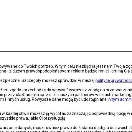
osowywane do Twoich potrzeb. W tym celu niezbędna jest nam Twoja zg
onę - z dużym prawdopodobieństwem reklam będzie mniej i ominą Cię treś
s bezpieczne. Szczegóły możesz sprawdzić w naszej
polityce prywatnośc
rażam zgodę i przechodzę do serwisu" wyrażasz zgodę na przetwarzan
nie przez dlaStudenta sp. z o.o. i naszych partnerów w celach marketin
lam i innych usług. Powyższe dane mogą być udostępniane
innym admin
 w każdej chwili możesz ją wycofać zaznaczając odpowiednią opcję w na
szystkie prawa, jakie Ci przysługują.
arzanie danych, masz również prawo do żądania dostępu do swoich dan