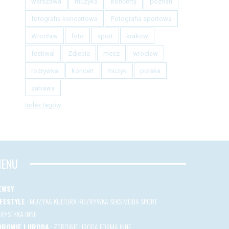
warszawa
muzyka
koncerty
poznan
fotografia koncertowa
Fotografia sportowa
Wrocław
foto
sport
krakow
festiwal
Zdjecia
mecz
wroclaw
rozrywka
koncert
muzyk
polska
zabawa
Index tagów
ENU
EWSY
IFESTYLE
:
MUZYKA
KULTURA
ROZRYWKA
SEKS
MODA
SPORT
URYSTYKA
INNE
DROWIE I URODA
:
ZDROWIE
URODA
FORMA
INNE