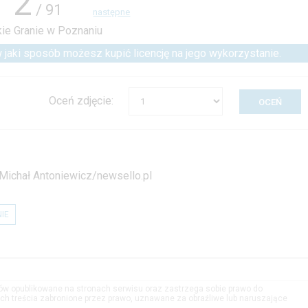
2
/ 91
następne
 w jaki sposób możesz kupić licencję na jego wykorzystanie.
Oceń zdjęcie:
Michał Antoniewicz/newsello.pl
IE
tów opublikowane na stronach serwisu oraz zastrzega sobie prawo do
h treścia zabronione przez prawo, uznawane za obraźliwe lub naruszające