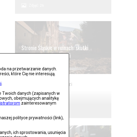
Zdjęć: 26
Stronie Śląskie w ruinach: skutki
niszczycielskiej powodzi
Zdjęć: 25
oda na przetwarzanie danych.
ci, które Cię nie interesują.
i
.
ie Twoich danych (zapisanych w
Lądek Zdrój po powodzi
gowych, obejmujących analitykę
istratorom
zainteresowanym
Zdjęć: 59
szej polityce prywatności (link),
ych, ich sprostowania, usunięcia