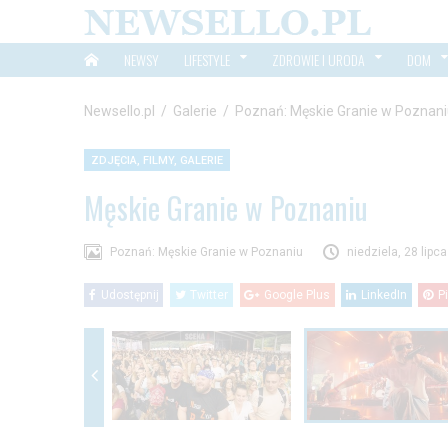
NEWSY
LIFESTYLE
ZDROWIE I URODA
DOM
Newsello.pl
/
Galerie
/
Poznań: Męskie Granie w Poznan
ZDJĘCIA, FILMY, GALERIE
Męskie Granie w Poznaniu
Poznań: Męskie Granie w Poznaniu
niedziela, 28 lipc
Udostępnij
Twitter
Google Plus
LinkedIn
P