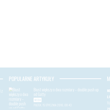
POPULARNE ARTYKUŁY
M
Biust większy o dwa rozmiary – double push up
 z
N
od Gatty
L
MODA
T
PIĄTEK, 15 STYCZNIA 2016, 08:43
Z