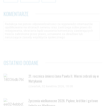
KOMENTARZE
Redakcja nie ponosi odpowiedzialności za wypowiedzi internautów
opublikowane na stronach serwisu oraz zastrzega sobie prawo do
redagowania, skracania bądź usuwania komentarzy zawierających
treścia zabronione przez prawo, uznawane za obraźliwe lub
naruszające zasady współżycia społecznego.
OSTATNIO DODANE
21. rocznica śmierci Jana Pawła II. Wierni zebrali się w
Watykanie
czwartek, 02 kwietnia 2026, 18:08
Życzenia wielkanocne 2026. Piękne, krótkie i gotowe
teksty na Wielkanoc