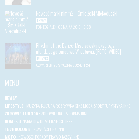
Nowość marki nimm2 – Śmiejżelki Mlekoduszki
NEWSY
PONIEDZIAŁEK, 09 MAJAA 2016, 13:38
Rhythm of the Dance: Mistrzowska eksplozja
irlandzkiego tańca we Wrocławiu. [FOTO, WIDEO]
MUZYKA
CZWARTEK, 25 STYCZNIA 2024, 11:24
MENU
NEWSY
LIFESTYLE
:
MUZYKA
KULTURA
ROZRYWKA
SEKS
MODA
SPORT
TURYSTYKA
INNE
ZDROWIE I URODA
:
ZDROWIE
URODA
FORMA
INNE
DOM
:
KULINARIA
DLA DOMU
DZIECKO
INNE
TECHNOLOGIE
:
NOWOŚCI
GRY
INNE
MOTO
:
NOWOŚCI
PORADY
PRAWO JAZDY
INNE