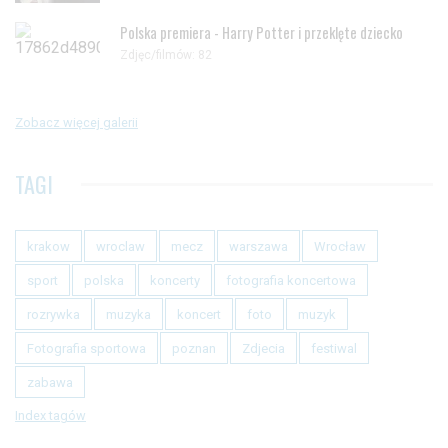
Polska premiera - Harry Potter i przeklęte dziecko
Zdjęc/filmów: 82
Zobacz więcej galerii
TAGI
krakow
wroclaw
mecz
warszawa
Wrocław
sport
polska
koncerty
fotografia koncertowa
rozrywka
muzyka
koncert
foto
muzyk
Fotografia sportowa
poznan
Zdjecia
festiwal
zabawa
Index tagów