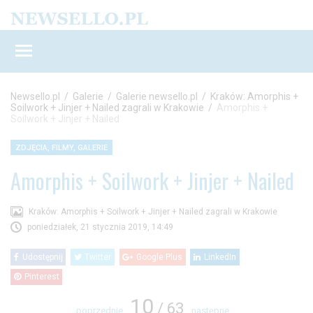
Newsello.pl
/
Galerie
/
Galerie newsello.pl
/
Kraków: Amorphis +
Soilwork + Jinjer + Nailed zagrali w Krakowie
/
Amorphis +
Soilwork + Jinjer + Nailed
ZDJĘCIA, FILMY, GALERIE
Amorphis + Soilwork + Jinjer + Nailed
Kraków: Amorphis + Soilwork + Jinjer + Nailed zagrali w Krakowie
poniedziałek, 21 stycznia 2019, 14:49
Udostępnij
Twitter
Google Plus
LinkedIn
Pinterest
10
/ 63
poprzednie
następne