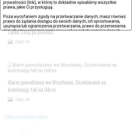
prywatności (link), w której to dokładnie opisaliśmy wszystkie
Zdjęć: 25
prawa, jakie Ci przysługują.
Poza wycofaniem zgody na przetwarzanie danych, masz również
prawo do żądania dostępu do swoich danych, ich sprostowania,
usunięcia lub ograniczenia przetwarzania, prawo do przeniesienia
Lądek Zdrój po powodzi
danych czy wyrażenia sprzeciwu wobec przetwarzania danych.
Jeżeli nie chcesz wyrazić zgody na przetwarzanie plików cookies,
Zdjęć: 59
przejdź do
ustawień zaawansowanych
.
Wyrażam zgodę i przechodzę do serwisu
Alarm powodziowy we Wrocławiu. Oczekiwanie na
kulminację fali na Odrze
Zdjęć: 41
Zobacz wszystkie galerie