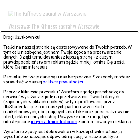
Warszawa: The Kiffness zagrał w Warszawie
Zdjęć: 21
Drogi Użytkowniku!
Treści na naszej stronie są dostosowywane do Twoich potrzeb. W
tym celu niezbędna jest nam Twoja zgoda na przetwarzanie
danych. Dzięki temu dostaniesz lepszą stronę - z dużym
prawdopodobieństwem reklam będzie mniej i ominą Cię treści,
które Cię nie interesują.
Pamiętaj, że twoje dane są u nas bezpieczne. Szczegóły możesz
Wrocław: Romeo i Julia - próba prasowa we wrocławskim
sprawdzić w naszej
polityce prywatności
.
Teatrze Capitol
Poprzez kliknięcie przycisku "Wyrażam zgodę i przechodzę do
serwisu" wyrażasz zgodę na przetwarzanie Twoich danych
Zdjęć: 26
(zapisanych w plikach cookies), w tym profilowanie przez
dlaStudenta sp. z o.o. i naszych partnerów w celach
marketingowych, obejmujących analitykę oraz personalizowanie
ofert, reklam i innych usług. Powyższe dane mogą być
udostępniane
innym administratorom
zainteresowanym reklamą.
Stronie Śląskie w ruinach: skutki niszczycielskiej powodzi
Wyrażenie zgody jest dobrowolne i w każdej chwili możesz ją
wycofać zaznaczając odpowiednią opcję w naszej polityce