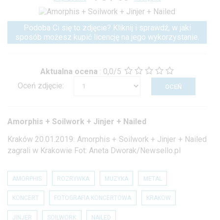
Podoba Ci się to zdjęcie? Kliknij i sprawdź, w jaki
sposób możesz kupić licencję na jego wykorzystanie.
Aktualna ocena
:
0,0/5
Oceń zdjęcie:
Amorphis + Soilwork + Jinjer + Nailed
Kraków 20.01.2019: Amorphis + Soilwork + Jinjer + Nailed
zagrali w Krakowie Fot: Aneta Dworak/Newsello.pl
AMORPHIS
ROZRYWKA
MUZYKA
METAL
KONCERT
FOTOGRAFIA KONCERTOWA
KRAKOW
JINJER
SOILWORK
NAILED