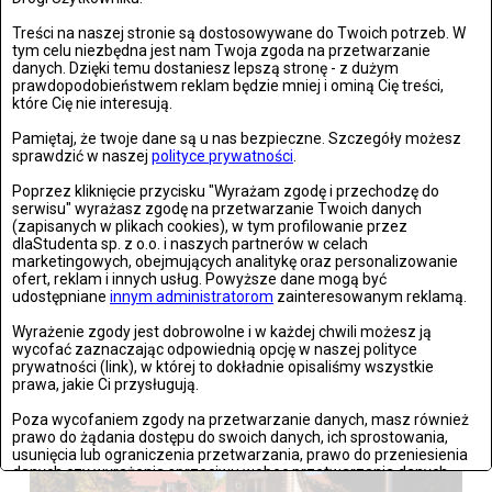
Teatrze Capitol
Treści na naszej stronie są dostosowywane do Twoich potrzeb. W
Zdjęć: 26
tym celu niezbędna jest nam Twoja zgoda na przetwarzanie
danych. Dzięki temu dostaniesz lepszą stronę - z dużym
prawdopodobieństwem reklam będzie mniej i ominą Cię treści,
które Cię nie interesują.
Pamiętaj, że twoje dane są u nas bezpieczne. Szczegóły możesz
sprawdzić w naszej
polityce prywatności
.
Poprzez kliknięcie przycisku "Wyrażam zgodę i przechodzę do
serwisu" wyrażasz zgodę na przetwarzanie Twoich danych
(zapisanych w plikach cookies), w tym profilowanie przez
dlaStudenta sp. z o.o. i naszych partnerów w celach
marketingowych, obejmujących analitykę oraz personalizowanie
ofert, reklam i innych usług. Powyższe dane mogą być
udostępniane
innym administratorom
zainteresowanym reklamą.
Wyrażenie zgody jest dobrowolne i w każdej chwili możesz ją
wycofać zaznaczając odpowiednią opcję w naszej polityce
Stronie Śląskie w ruinach: skutki niszczycielskiej powodzi
prywatności (link), w której to dokładnie opisaliśmy wszystkie
prawa, jakie Ci przysługują.
Zdjęć: 25
Poza wycofaniem zgody na przetwarzanie danych, masz również
prawo do żądania dostępu do swoich danych, ich sprostowania,
usunięcia lub ograniczenia przetwarzania, prawo do przeniesienia
danych czy wyrażenia sprzeciwu wobec przetwarzania danych.