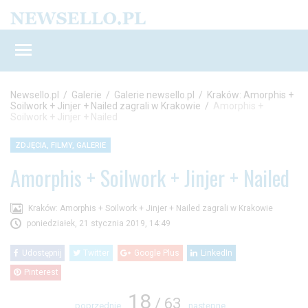
Newsello.pl
/
Galerie
/
Galerie newsello.pl
/
Kraków: Amorphis +
Soilwork + Jinjer + Nailed zagrali w Krakowie
/
Amorphis +
Soilwork + Jinjer + Nailed
ZDJĘCIA, FILMY, GALERIE
Amorphis + Soilwork + Jinjer + Nailed
Kraków: Amorphis + Soilwork + Jinjer + Nailed zagrali w Krakowie
poniedziałek, 21 stycznia 2019, 14:49
Udostępnij
Twitter
Google Plus
LinkedIn
Pinterest
18
/ 63
poprzednie
następne