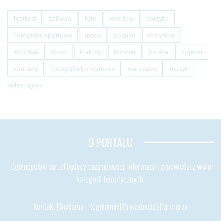
festiwal
zabawa
foto
wroclaw
muzyka
Fotografia sportowa
mecz
poznan
rozrywka
Wrocław
sport
krakow
koncert
polska
Zdjecia
koncerty
fotografia koncertowa
warszawa
muzyk
Index tagów
O PORTALU
Ogólnopolski portal będący bazą nowości, informacji i zapowiedzi z wielu
kategorii tematycznych.
Kontakt
|
Reklama
|
Regulamin
|
Prywatność
|
Partnerzy