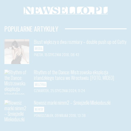
POPULARNE ARTYKUŁY
Biust większy o dwa rozmiary – double push up od Gatty
MODA
PIĄTEK, 15 STYCZNIA 2016, 08:43
Rhythm of the Dance: Mistrzowska eksplozja
irlandzkiego tańca we Wrocławiu. [FOTO, WIDEO]
MUZYKA
CZWARTEK, 25 STYCZNIA 2024, 11:24
Nowość marki nimm2 – Śmiejżelki Mlekoduszki
NEWSY
PONIEDZIAŁEK, 09 MAJAA 2016, 13:38