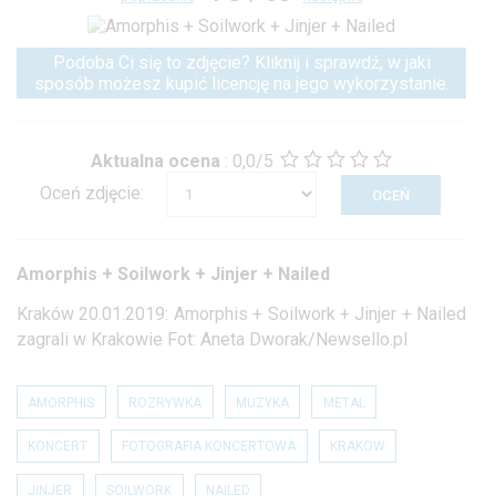
Podoba Ci się to zdjęcie? Kliknij i sprawdź, w jaki
sposób możesz kupić licencję na jego wykorzystanie.
Aktualna ocena
:
0,0/5
Oceń zdjęcie:
Amorphis + Soilwork + Jinjer + Nailed
Kraków 20.01.2019: Amorphis + Soilwork + Jinjer + Nailed
zagrali w Krakowie Fot: Aneta Dworak/Newsello.pl
AMORPHIS
ROZRYWKA
MUZYKA
METAL
KONCERT
FOTOGRAFIA KONCERTOWA
KRAKOW
JINJER
SOILWORK
NAILED