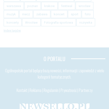
warszawa
poznan
krakow
festiwal
wroclaw
muzyk
mecz
zabawa
koncert
sport
foto
koncerty
Wrocław
Fotografia sportowa
rozrywka
Index tagów
O PORTALU
Ogólnopolski portal będący bazą nowości, informacji i zapowiedzi z wielu
kategorii tematycznych.
Kontakt
|
Reklama
|
Regulamin
|
Prywatność
|
Partnerzy