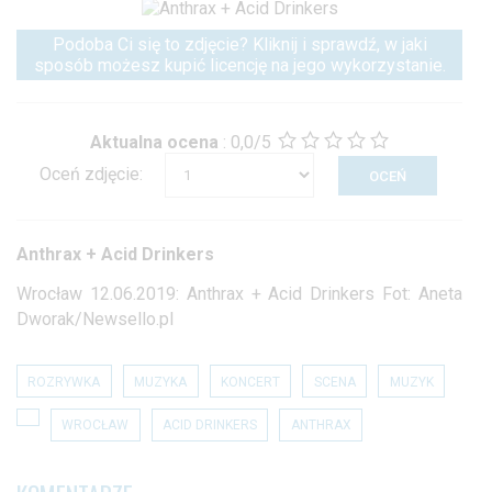
Podoba Ci się to zdjęcie? Kliknij i sprawdź, w jaki
sposób możesz kupić licencję na jego wykorzystanie.
Aktualna ocena
:
0,0/5
Oceń zdjęcie:
Anthrax + Acid Drinkers
Wrocław 12.06.2019: Anthrax + Acid Drinkers Fot: Aneta
Dworak/Newsello.pl
ROZRYWKA
MUZYKA
KONCERT
SCENA
MUZYK
WROCŁAW
ACID DRINKERS
ANTHRAX