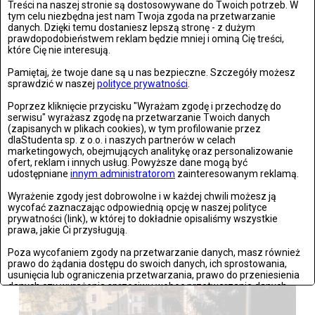
Treści na naszej stronie są dostosowywane do Twoich potrzeb. W
tym celu niezbędna jest nam Twoja zgoda na przetwarzanie
danych. Dzięki temu dostaniesz lepszą stronę - z dużym
prawdopodobieństwem reklam będzie mniej i ominą Cię treści,
które Cię nie interesują.
Pamiętaj, że twoje dane są u nas bezpieczne. Szczegóły możesz
sprawdzić w naszej
polityce prywatności
.
Poprzez kliknięcie przycisku "Wyrażam zgodę i przechodzę do
serwisu" wyrażasz zgodę na przetwarzanie Twoich danych
(zapisanych w plikach cookies), w tym profilowanie przez
dlaStudenta sp. z o.o. i naszych partnerów w celach
marketingowych, obejmujących analitykę oraz personalizowanie
ofert, reklam i innych usług. Powyższe dane mogą być
udostępniane
innym administratorom
zainteresowanym reklamą.
Stronie Śląskie w ruinach: skutki niszczycielskiej powodzi
Wyrażenie zgody jest dobrowolne i w każdej chwili możesz ją
wycofać zaznaczając odpowiednią opcję w naszej polityce
prywatności (link), w której to dokładnie opisaliśmy wszystkie
Zdjęć: 25
prawa, jakie Ci przysługują.
Poza wycofaniem zgody na przetwarzanie danych, masz również
prawo do żądania dostępu do swoich danych, ich sprostowania,
usunięcia lub ograniczenia przetwarzania, prawo do przeniesienia
danych czy wyrażenia sprzeciwu wobec przetwarzania danych.
Jeżeli nie chcesz wyrazić zgody na przetwarzanie plików cookies,