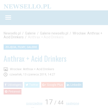
Newsello.pl
/
Galerie
/
Galerie newsello.pl
/
Wrocław: Anthrax +
Acid Drinkers
/
Anthrax + Acid Drinkers
ZDJĘCIA, FILMY, GALERIE
Anthrax + Acid Drinkers
Wrocław: Anthrax + Acid Drinkers
czwartek, 13 czerwca 2019, 14:27
Udostępnij
Twitter
Google Plus
LinkedIn
Pinterest
17
/ 44
poprzednie
następne