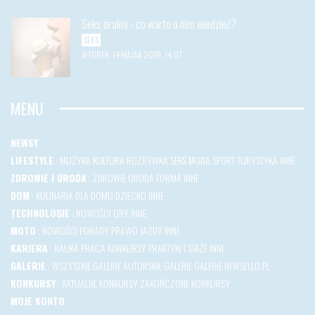
Seks oralny - co warto o nim wiedzieć?
SEKS
WTOREK, 14 MAJAA 2019, 14:07
MENU
NEWSY
LIFESTYLE
:
MUZYKA
KULTURA
ROZRYWKA
SEKS
MODA
SPORT
TURYSTYKA
INNE
ZDROWIE I URODA
:
ZDROWIE
URODA
FORMA
INNE
DOM
:
KULINARIA
DLA DOMU
DZIECKO
INNE
TECHNOLOGIE
:
NOWOŚCI
GRY
INNE
MOTO
:
NOWOŚCI
PORADY
PRAWO JAZDY
INNE
KARIERA
:
NAUKA
PRACA
KONKURSY
PRAKTYKI I STAŻE
INNE
GALERIE
:
WSZYSTKIE GALERIE
AUTORSKIE GALERIE
GALERIE NEWSELLO.PL
KONKURSY
:
AKTUALNE KONKURSY
ZAKOŃCZONE KONKURSY
MOJE KONTO