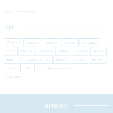
Zobacz więcej galerii
TAGI
Wrocław
koncerty
wroclaw
poznan
warszawa
sport
krakow
rozrywka
zabawa
Zdjecia
muzyk
foto
Fotografia sportowa
koncert
muzyka
festiwal
polska
mecz
fotografia koncertowa
Index tagów
O PORTALU