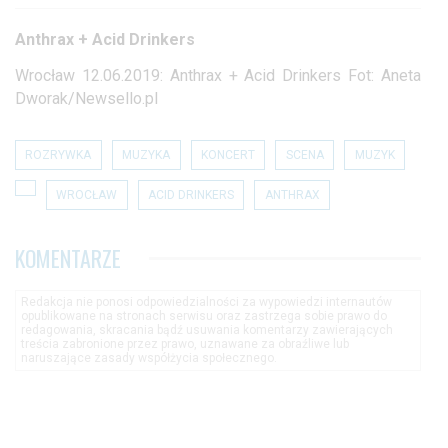
Anthrax + Acid Drinkers
Wrocław 12.06.2019: Anthrax + Acid Drinkers Fot: Aneta
Dworak/Newsello.pl
ROZRYWKA
MUZYKA
KONCERT
SCENA
MUZYK
WROCŁAW
ACID DRINKERS
ANTHRAX
KOMENTARZE
Redakcja nie ponosi odpowiedzialności za wypowiedzi internautów
opublikowane na stronach serwisu oraz zastrzega sobie prawo do
redagowania, skracania bądź usuwania komentarzy zawierających
treścia zabronione przez prawo, uznawane za obraźliwe lub
naruszające zasady współżycia społecznego.