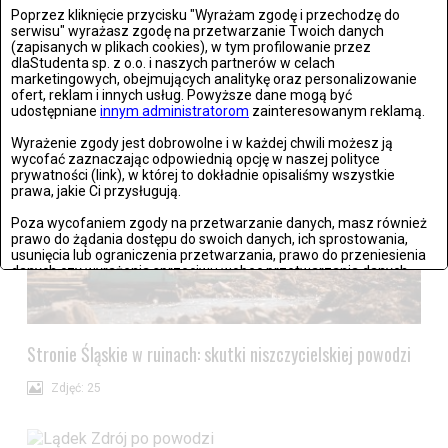
Wrocław: Romeo i Julia - próba prasowa we wrocławskim
Poprzez kliknięcie przycisku "Wyrażam zgodę i przechodzę do
Teatrze Capitol
serwisu" wyrażasz zgodę na przetwarzanie Twoich danych
(zapisanych w plikach cookies), w tym profilowanie przez
dlaStudenta sp. z o.o. i naszych partnerów w celach
Zdjęć: 26
marketingowych, obejmujących analitykę oraz personalizowanie
ofert, reklam i innych usług. Powyższe dane mogą być
udostępniane
innym administratorom
zainteresowanym reklamą.
Wyrażenie zgody jest dobrowolne i w każdej chwili możesz ją
wycofać zaznaczając odpowiednią opcję w naszej polityce
prywatności (link), w której to dokładnie opisaliśmy wszystkie
prawa, jakie Ci przysługują.
Poza wycofaniem zgody na przetwarzanie danych, masz również
prawo do żądania dostępu do swoich danych, ich sprostowania,
usunięcia lub ograniczenia przetwarzania, prawo do przeniesienia
danych czy wyrażenia sprzeciwu wobec przetwarzania danych.
Jeżeli nie chcesz wyrazić zgody na przetwarzanie plików cookies,
przejdź do
ustawień zaawansowanych
.
Stronie Śląskie w ruinach: skutki niszczycielskiej powodzi
Wyrażam zgodę i przechodzę do serwisu
Zdjęć: 25