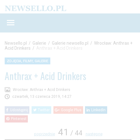
Newsello.pl
/
Galerie
/
Galerie newsello.pl
/
Wrocław: Anthrax +
Acid Drinkers
/
Anthrax + Acid Drinkers
ZDJĘCIA, FILMY, GALERIE
Anthrax + Acid Drinkers
Wrocław: Anthrax + Acid Drinkers
czwartek, 13 czerwca 2019, 14:27
Udostępnij
Twitter
Google Plus
LinkedIn
Pinterest
41
/ 44
poprzednie
następne