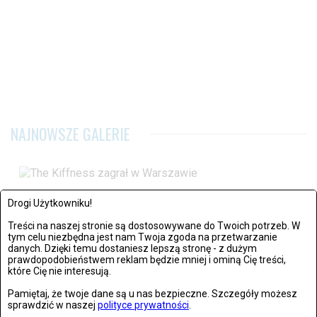
NAJNOWSZE GALERIE
Warszawa: The Kiffness zagrał w Warszawie
Drogi Użytkowniku!
Treści na naszej stronie są dostosowywane do Twoich potrzeb. W
Zdjęć: 21
tym celu niezbędna jest nam Twoja zgoda na przetwarzanie
danych. Dzięki temu dostaniesz lepszą stronę - z dużym
prawdopodobieństwem reklam będzie mniej i ominą Cię treści,
które Cię nie interesują.
Pamiętaj, że twoje dane są u nas bezpieczne. Szczegóły możesz
sprawdzić w naszej
polityce prywatności
.