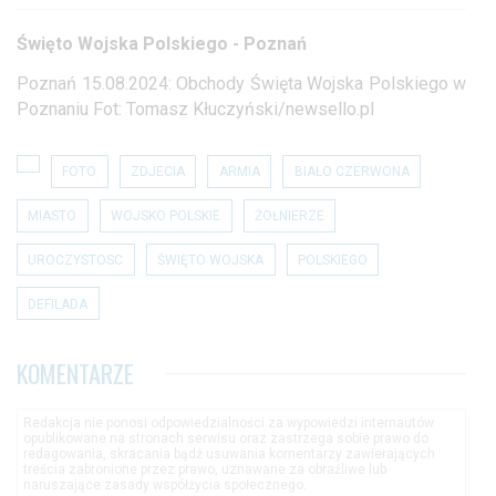
Święto Wojska Polskiego - Poznań
Poznań 15.08.2024: Obchody Święta Wojska Polskiego w
Poznaniu Fot: Tomasz Kłuczyński/newsello.pl
FOTO
ZDJECIA
ARMIA
BIAŁO CZERWONA
MIASTO
WOJSKO POLSKIE
ŻOŁNIERZE
UROCZYSTOSC
ŚWIĘTO WOJSKA
POLSKIEGO
DEFILADA
KOMENTARZE
Redakcja nie ponosi odpowiedzialności za wypowiedzi internautów
opublikowane na stronach serwisu oraz zastrzega sobie prawo do
redagowania, skracania bądź usuwania komentarzy zawierających
treścia zabronione przez prawo, uznawane za obraźliwe lub
naruszające zasady współżycia społecznego.