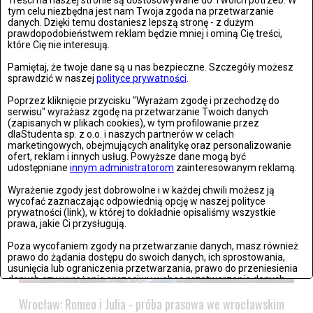
Treści na naszej stronie są dostosowywane do Twoich potrzeb. W
tym celu niezbędna jest nam Twoja zgoda na przetwarzanie
danych. Dzięki temu dostaniesz lepszą stronę - z dużym
prawdopodobieństwem reklam będzie mniej i ominą Cię treści,
które Cię nie interesują.
Pamiętaj, że twoje dane są u nas bezpieczne. Szczegóły możesz
Warszawa: The Kiffness zagrał w Warszawie
sprawdzić w naszej
polityce prywatności
.
Poprzez kliknięcie przycisku "Wyrażam zgodę i przechodzę do
Zdjęć: 21
serwisu" wyrażasz zgodę na przetwarzanie Twoich danych
(zapisanych w plikach cookies), w tym profilowanie przez
dlaStudenta sp. z o.o. i naszych partnerów w celach
marketingowych, obejmujących analitykę oraz personalizowanie
ofert, reklam i innych usług. Powyższe dane mogą być
udostępniane
innym administratorom
zainteresowanym reklamą.
Wyrażenie zgody jest dobrowolne i w każdej chwili możesz ją
wycofać zaznaczając odpowiednią opcję w naszej polityce
prywatności (link), w której to dokładnie opisaliśmy wszystkie
prawa, jakie Ci przysługują.
Poza wycofaniem zgody na przetwarzanie danych, masz również
prawo do żądania dostępu do swoich danych, ich sprostowania,
usunięcia lub ograniczenia przetwarzania, prawo do przeniesienia
danych czy wyrażenia sprzeciwu wobec przetwarzania danych.
Wrocław: Romeo i Julia - próba prasowa we wrocławskim
Jeżeli nie chcesz wyrazić zgody na przetwarzanie plików cookies,