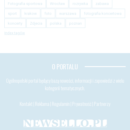
Fotografia sportowa
Wrocław
rozrywka
zabawa
sport
krakow
foto
warszawa
fotografia koncertowa
koncerty
Zdjecia
polska
poznan
Index tagów
O PORTALU
Ogólnopolski portal będący bazą nowości, informacji i zapowiedzi z wielu
kategorii tematycznych.
Kontakt
|
Reklama
|
Regulamin
|
Prywatność
|
Partnerzy