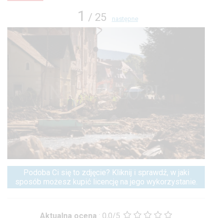
1
/ 25
następne
Podoba Ci się to zdjęcie? Kliknij i sprawdź, w jaki
sposób możesz kupić licencję na jego wykorzystanie.
Aktualna ocena
:
0,0/5