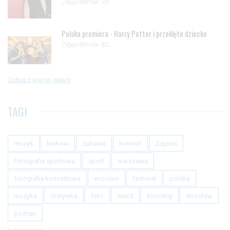
Zdjęc/filmów: 29
Polska premiera - Harry Potter i przeklęte dziecko
Zdjęc/filmów: 82
Zobacz więcej galerii
TAGI
muzyk
krakow
zabawa
koncert
Zdjecia
Fotografia sportowa
sport
warszawa
fotografia koncertowa
wroclaw
festiwal
polska
muzyka
rozrywka
foto
mecz
koncerty
Wrocław
poznan