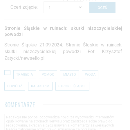
Oceń zdjęcie:
Stronie Śląskie w ruinach: skutki niszczycielskiej
powodzi
Stronie Śląskie 21.09.2024: Stronie Śląskie w ruinach:
skutki niszczycielskiej powodzi Fot: Krzysztof
Zatycki/newsello.pl
TRAGEDIA
POMOC
MIASTO
WODA
POWÓDŹ
KATAKLIZM
STRONIE ŚLĄSKIE
KOMENTARZE
Redakcja nie ponosi odpowiedzialności za wypowiedzi internautów
opublikowane na stronach serwisu oraz zastrzega sobie prawo do
redagowania, skracania bądź usuwania komentarzy zawierających
treścia zabronione przez prawo, uznawane za obraźliwe lub