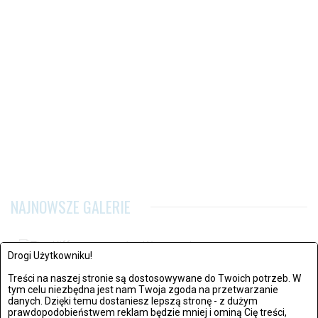
NAJNOWSZE GALERIE
Drogi Użytkowniku!
Warszawa: The Kiffness zagrał w Warszawie
Treści na naszej stronie są dostosowywane do Twoich potrzeb. W
tym celu niezbędna jest nam Twoja zgoda na przetwarzanie
Zdjęć: 21
danych. Dzięki temu dostaniesz lepszą stronę - z dużym
prawdopodobieństwem reklam będzie mniej i ominą Cię treści,