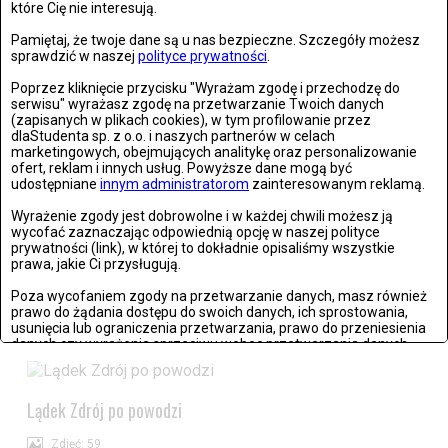
które Cię nie interesują.
Pamiętaj, że twoje dane są u nas bezpieczne. Szczegóły możesz
sprawdzić w naszej
polityce prywatności
.
Poprzez kliknięcie przycisku "Wyrażam zgodę i przechodzę do
serwisu" wyrażasz zgodę na przetwarzanie Twoich danych
Wrocław: Romeo i Julia - próba prasowa we wrocławskim
(zapisanych w plikach cookies), w tym profilowanie przez
Teatrze Capitol
dlaStudenta sp. z o.o. i naszych partnerów w celach
marketingowych, obejmujących analitykę oraz personalizowanie
ofert, reklam i innych usług. Powyższe dane mogą być
Zdjęć: 26
udostępniane
innym administratorom
zainteresowanym reklamą.
Wyrażenie zgody jest dobrowolne i w każdej chwili możesz ją
wycofać zaznaczając odpowiednią opcję w naszej polityce
prywatności (link), w której to dokładnie opisaliśmy wszystkie
prawa, jakie Ci przysługują.
Stronie Śląskie w ruinach: skutki niszczycielskiej powodzi
Poza wycofaniem zgody na przetwarzanie danych, masz również
prawo do żądania dostępu do swoich danych, ich sprostowania,
Zdjęć: 25
usunięcia lub ograniczenia przetwarzania, prawo do przeniesienia
danych czy wyrażenia sprzeciwu wobec przetwarzania danych.
Jeżeli nie chcesz wyrazić zgody na przetwarzanie plików cookies,
przejdź do
ustawień zaawansowanych
.
Lądek Zdrój po powodzi
Wyrażam zgodę i przechodzę do serwisu
Zdjęć: 59