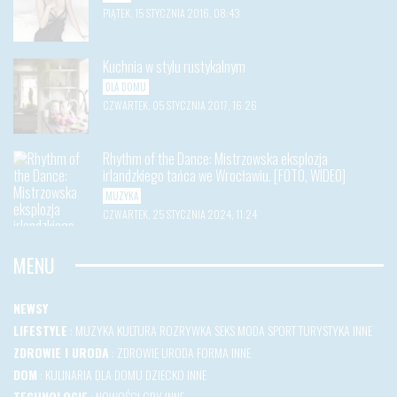
PIĄTEK, 15 STYCZNIA 2016, 08:43
Kuchnia w stylu rustykalnym
DLA DOMU
CZWARTEK, 05 STYCZNIA 2017, 16:26
Rhythm of the Dance: Mistrzowska eksplozja
irlandzkiego tańca we Wrocławiu. [FOTO, WIDEO]
MUZYKA
CZWARTEK, 25 STYCZNIA 2024, 11:24
MENU
NEWSY
LIFESTYLE
:
MUZYKA
KULTURA
ROZRYWKA
SEKS
MODA
SPORT
TURYSTYKA
INNE
ZDROWIE I URODA
:
ZDROWIE
URODA
FORMA
INNE
DOM
:
KULINARIA
DLA DOMU
DZIECKO
INNE
TECHNOLOGIE
:
NOWOŚCI
GRY
INNE