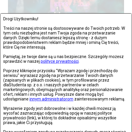
Drogi Użytkowniku!
Treści na naszej stronie są dostosowywane do Twoich potrzeb. W
tym celu niezbędna jest nam Twoja zgoda na przetwarzanie
danych. Dzięki temu dostaniesz lepszą stronę - z dużym
Warszawa: The Kiffness zagrał w Warszawie
prawdopodobieństwem reklam będzie mniej i ominą Cię treści,
które Cię nie interesują.
Zdjęć: 21
Pamiętaj, że twoje dane są u nas bezpieczne. Szczegóły możesz
sprawdzić w naszej
polityce prywatności
.
Poprzez kliknięcie przycisku "Wyrażam zgodę i przechodzę do
serwisu" wyrażasz zgodę na przetwarzanie Twoich danych
(zapisanych w plikach cookies), w tym profilowanie przez
dlaStudenta sp. z o.o. i naszych partnerów w celach
marketingowych, obejmujących analitykę oraz personalizowanie
ofert, reklam i innych usług. Powyższe dane mogą być
udostępniane
innym administratorom
zainteresowanym reklamą.
Wyrażenie zgody jest dobrowolne i w każdej chwili możesz ją
wycofać zaznaczając odpowiednią opcję w naszej polityce
prywatności (link), w której to dokładnie opisaliśmy wszystkie
prawa, jakie Ci przysługują.