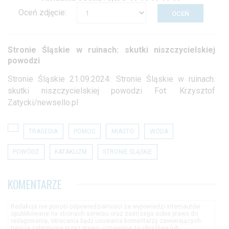
Oceń zdjęcie:
Stronie Śląskie w ruinach: skutki niszczycielskiej
powodzi
Stronie Śląskie 21.09.2024: Stronie Śląskie w ruinach:
skutki niszczycielskiej powodzi Fot: Krzysztof
Zatycki/newsello.pl
TRAGEDIA
POMOC
MIASTO
WODA
POWÓDŹ
KATAKLIZM
STRONIE ŚLĄSKIE
KOMENTARZE
Redakcja nie ponosi odpowiedzialności za wypowiedzi internautów
opublikowane na stronach serwisu oraz zastrzega sobie prawo do
redagowania, skracania bądź usuwania komentarzy zawierających
treścia zabronione przez prawo, uznawane za obraźliwe lub