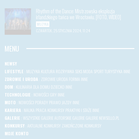
Rhythm of the Dance: Mistrzowska eksplozja
irlandzkiego tańca we Wrocławiu. [FOTO, WIDEO]
MUZYKA
CZWARTEK, 25 STYCZNIA 2024, 11:24
MENU
NEWSY
LIFESTYLE
:
MUZYKA
KULTURA
ROZRYWKA
SEKS
MODA
SPORT
TURYSTYKA
INNE
ZDROWIE I URODA
:
ZDROWIE
URODA
FORMA
INNE
DOM
:
KULINARIA
DLA DOMU
DZIECKO
INNE
TECHNOLOGIE
:
NOWOŚCI
GRY
INNE
MOTO
:
NOWOŚCI
PORADY
PRAWO JAZDY
INNE
KARIERA
:
NAUKA
PRACA
KONKURSY
PRAKTYKI I STAŻE
INNE
GALERIE
:
WSZYSTKIE GALERIE
AUTORSKIE GALERIE
GALERIE NEWSELLO.PL
KONKURSY
:
AKTUALNE KONKURSY
ZAKOŃCZONE KONKURSY
MOJE KONTO