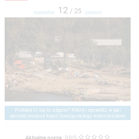
12
/ 25
poprzednie
następne
Podoba Ci się to zdjęcie? Kliknij i sprawdź, w jaki
sposób możesz kupić licencję na jego wykorzystanie.
Aktualna ocena
:
0,0/5