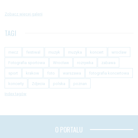
Zobacz więcej galerii
TAGI
mecz
festiwal
muzyk
muzyka
koncert
wroclaw
Fotografia sportowa
Wrocław
rozrywka
zabawa
sport
krakow
foto
warszawa
fotografia koncertowa
koncerty
Zdjecia
polska
poznan
Index tagów
O PORTALU