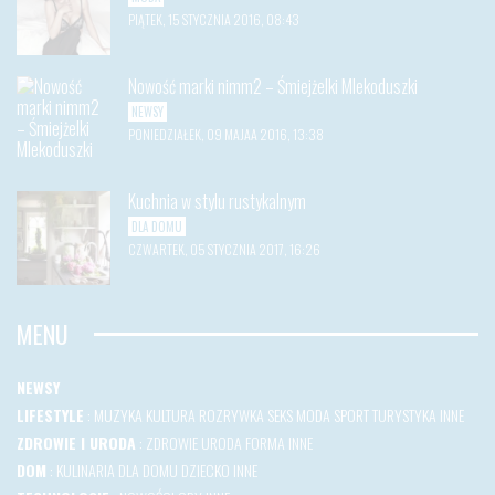
PIĄTEK, 15 STYCZNIA 2016, 08:43
Nowość marki nimm2 – Śmiejżelki Mlekoduszki
NEWSY
PONIEDZIAŁEK, 09 MAJAA 2016, 13:38
Kuchnia w stylu rustykalnym
DLA DOMU
CZWARTEK, 05 STYCZNIA 2017, 16:26
MENU
NEWSY
LIFESTYLE
:
MUZYKA
KULTURA
ROZRYWKA
SEKS
MODA
SPORT
TURYSTYKA
INNE
ZDROWIE I URODA
:
ZDROWIE
URODA
FORMA
INNE
DOM
:
KULINARIA
DLA DOMU
DZIECKO
INNE