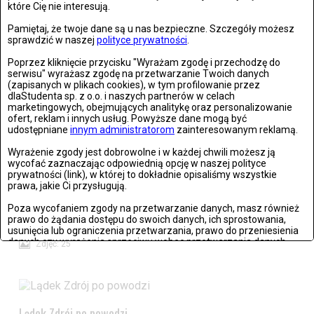
które Cię nie interesują.
Pamiętaj, że twoje dane są u nas bezpieczne. Szczegóły możesz
sprawdzić w naszej
polityce prywatności
.
Poprzez kliknięcie przycisku "Wyrażam zgodę i przechodzę do
serwisu" wyrażasz zgodę na przetwarzanie Twoich danych
(zapisanych w plikach cookies), w tym profilowanie przez
dlaStudenta sp. z o.o. i naszych partnerów w celach
Wrocław: Romeo i Julia - próba prasowa we wrocławskim
marketingowych, obejmujących analitykę oraz personalizowanie
Teatrze Capitol
ofert, reklam i innych usług. Powyższe dane mogą być
udostępniane
innym administratorom
zainteresowanym reklamą.
Zdjęć: 26
Wyrażenie zgody jest dobrowolne i w każdej chwili możesz ją
wycofać zaznaczając odpowiednią opcję w naszej polityce
prywatności (link), w której to dokładnie opisaliśmy wszystkie
prawa, jakie Ci przysługują.
Poza wycofaniem zgody na przetwarzanie danych, masz również
Stronie Śląskie w ruinach: skutki niszczycielskiej powodzi
prawo do żądania dostępu do swoich danych, ich sprostowania,
usunięcia lub ograniczenia przetwarzania, prawo do przeniesienia
danych czy wyrażenia sprzeciwu wobec przetwarzania danych.
Zdjęć: 25
Jeżeli nie chcesz wyrazić zgody na przetwarzanie plików cookies,
przejdź do
ustawień zaawansowanych
.
Wyrażam zgodę i przechodzę do serwisu
Lądek Zdrój po powodzi