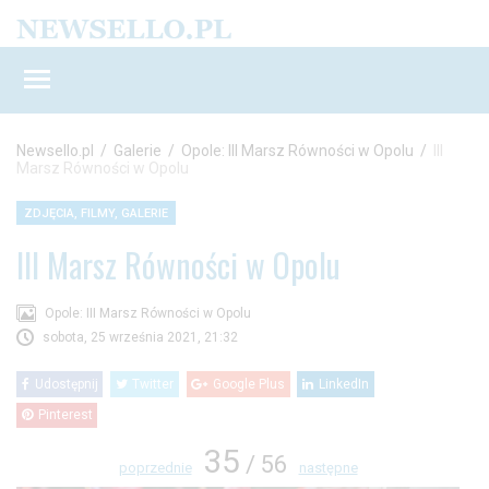
Newsello.pl
/
Galerie
/
Opole: III Marsz Równości w Opolu
/
III
Marsz Równości w Opolu
ZDJĘCIA, FILMY, GALERIE
III Marsz Równości w Opolu
Opole: III Marsz Równości w Opolu
sobota, 25 września 2021, 21:32
Udostępnij
Twitter
Google Plus
LinkedIn
Pinterest
35
/ 56
poprzednie
następne