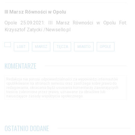
III Marsz Równości w Opolu
Opole 25.09.2021: III Marsz Równości w Opolu Fot:
Krzysztof Zatycki /Newsello.pl
LGBT
MARSZ
TĘCZA
MIASTO
OPOLE
KOMENTARZE
Redakcja nie ponosi odpowiedzialności za wypowiedzi internautów
opublikowane na stronach serwisu oraz zastrzega sobie prawo do
redagowania, skracania bądź usuwania komentarzy zawierających
treścia zabronione przez prawo, uznawane za obraźliwe lub
naruszające zasady współżycia społecznego.
OSTATNIO DODANE