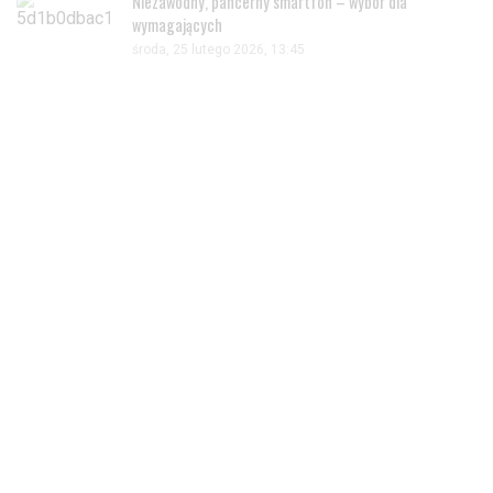
Niezawodny, pancerny smartfon – wybór dla
wymagających
środa, 25 lutego 2026, 13:45