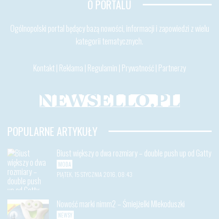
O PORTALU
Ogólnopolski portal będący bazą nowości, informacji i zapowiedzi z wielu
kategorii tematycznych.
Kontakt
|
Reklama
|
Regulamin
|
Prywatność
|
Partnerzy
POPULARNE ARTYKUŁY
Biust większy o dwa rozmiary – double push up od Gatty
MODA
PIĄTEK, 15 STYCZNIA 2016, 08:43
Nowość marki nimm2 – Śmiejżelki Mlekoduszki
NEWSY