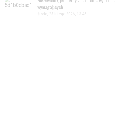
Niezawodny, pancerny smartfon – wybór dla
wymagających
środa, 25 lutego 2026, 13:45