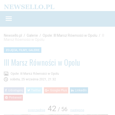
Newsello.pl
/
Galerie
/
Opole: III Marsz Równości w Opolu
/
III
Marsz Równości w Opolu
ZDJĘCIA, FILMY, GALERIE
III Marsz Równości w Opolu
Opole: III Marsz Równości w Opolu
sobota, 25 września 2021, 21:32
Udostępnij
Twitter
Google Plus
LinkedIn
Pinterest
42
/ 56
poprzednie
następne