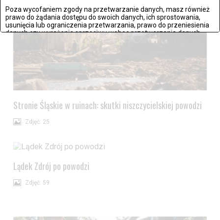
Poza wycofaniem zgody na przetwarzanie danych, masz również
prawo do żądania dostępu do swoich danych, ich sprostowania,
usunięcia lub ograniczenia przetwarzania, prawo do przeniesienia
danych czy wyrażenia sprzeciwu wobec przetwarzania danych.
Jeżeli nie chcesz wyrazić zgody na przetwarzanie plików cookies,
przejdź do
ustawień zaawansowanych
.
Wyrażam zgodę i przechodzę do serwisu
Stronie Śląskie w ruinach: skutki niszczycielskiej powodzi
Zdjęć: 25
Lądek Zdrój po powodzi
Zdjęć: 59