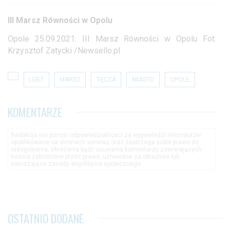
III Marsz Równości w Opolu
Opole 25.09.2021: III Marsz Równości w Opolu Fot:
Krzysztof Zatycki /Newsello.pl
LGBT
MARSZ
TĘCZA
MIASTO
OPOLE
KOMENTARZE
Redakcja nie ponosi odpowiedzialności za wypowiedzi internautów
opublikowane na stronach serwisu oraz zastrzega sobie prawo do
redagowania, skracania bądź usuwania komentarzy zawierających
treścia zabronione przez prawo, uznawane za obraźliwe lub
naruszające zasady współżycia społecznego.
OSTATNIO DODANE