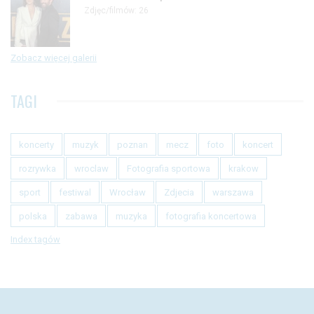
Zdjęc/filmów: 26
Zobacz więcej galerii
TAGI
koncerty
muzyk
poznan
mecz
foto
koncert
rozrywka
wroclaw
Fotografia sportowa
krakow
sport
festiwal
Wrocław
Zdjecia
warszawa
polska
zabawa
muzyka
fotografia koncertowa
Index tagów