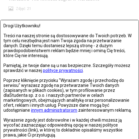
Zdjęć: 21
Drogi Użytkowniku!
Treści na naszej stronie są dostosowywane do Twoich potrzeb. W
tym celu niezbędna jest nam Twoja zgoda na przetwarzanie
danych. Dzięki temu dostaniesz lepszą stronę - z dużym
prawdopodobieństwem reklam będzie mniej i ominą Cię treści,
które Cię nie interesują.
Pamiętaj, że twoje dane są u nas bezpieczne. Szczegóły możesz
sprawdzić w naszej
polityce prywatności
.
Poprzez kliknięcie przycisku "Wyrażam zgodę i przechodzę do
serwisu" wyrażasz zgodę na przetwarzanie Twoich danych
(zapisanych w plikach cookies), w tym profilowanie przez
dlaStudenta sp. z o.o. i naszych partnerów w celach
Wrocław: Romeo i Julia - próba prasowa we wrocławskim
marketingowych, obejmujących analitykę oraz personalizowanie
Teatrze Capitol
ofert, reklam i innych usług. Powyższe dane mogą być
udostępniane
innym administratorom
zainteresowanym reklamą.
Zdjęć: 26
Wyrażenie zgody jest dobrowolne i w każdej chwili możesz ją
wycofać zaznaczając odpowiednią opcję w naszej polityce
prywatności (link), w której to dokładnie opisaliśmy wszystkie
prawa, jakie Ci przysługują.