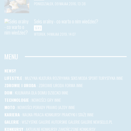
PONIEDZIAŁEK, 09 MAJAA 2016, 13:38
Seks oralny - co warto o nim wiedzieć?
SEKS
WTOREK, 14 MAJAA 2019, 14:07
MENU
NEWSY
LIFESTYLE
:
MUZYKA
KULTURA
ROZRYWKA
SEKS
MODA
SPORT
TURYSTYKA
INNE
ZDROWIE I URODA
:
ZDROWIE
URODA
FORMA
INNE
DOM
:
KULINARIA
DLA DOMU
DZIECKO
INNE
TECHNOLOGIE
:
NOWOŚCI
GRY
INNE
MOTO
:
NOWOŚCI
PORADY
PRAWO JAZDY
INNE
KARIERA
:
NAUKA
PRACA
KONKURSY
PRAKTYKI I STAŻE
INNE
GALERIE
:
WSZYSTKIE GALERIE
AUTORSKIE GALERIE
GALERIE NEWSELLO.PL
KONKURSY
:
AKTUALNE KONKURSY
ZAKOŃCZONE KONKURSY