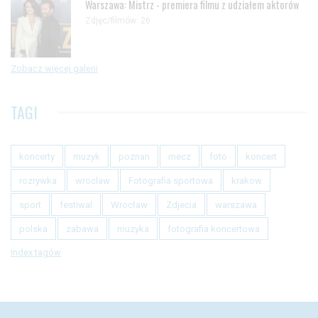
Warszawa: Mistrz - premiera filmu z udziałem aktorów
Zdjęc/filmów: 26
Zobacz więcej galerii
TAGI
koncerty
muzyk
poznan
mecz
foto
koncert
rozrywka
wroclaw
Fotografia sportowa
krakow
sport
festiwal
Wrocław
Zdjecia
warszawa
polska
zabawa
muzyka
fotografia koncertowa
Index tagów