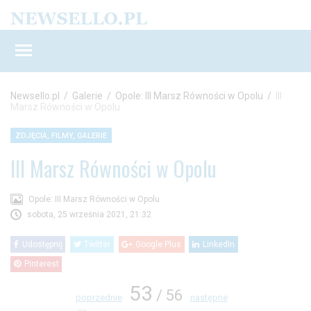
Newsello.pl
/
Galerie
/
Opole: III Marsz Równości w Opolu
/
III
Marsz Równości w Opolu
ZDJĘCIA, FILMY, GALERIE
III Marsz Równości w Opolu
Opole: III Marsz Równości w Opolu
sobota, 25 września 2021, 21:32
Udostępnij
Twitter
Google Plus
LinkedIn
Pinterest
53
/ 56
poprzednie
następne