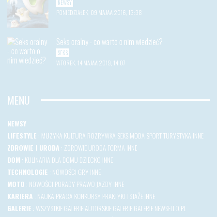
NEWSY
PONIEDZIAŁEK, 09 MAJAA 2016, 13:38
Seks oralny - co warto o nim wiedzieć?
SEKS
WTOREK, 14 MAJAA 2019, 14:07
MENU
NEWSY
LIFESTYLE
:
MUZYKA
KULTURA
ROZRYWKA
SEKS
MODA
SPORT
TURYSTYKA
INNE
ZDROWIE I URODA
:
ZDROWIE
URODA
FORMA
INNE
DOM
:
KULINARIA
DLA DOMU
DZIECKO
INNE
TECHNOLOGIE
:
NOWOŚCI
GRY
INNE
MOTO
:
NOWOŚCI
PORADY
PRAWO JAZDY
INNE
KARIERA
:
NAUKA
PRACA
KONKURSY
PRAKTYKI I STAŻE
INNE
GALERIE
:
WSZYSTKIE GALERIE
AUTORSKIE GALERIE
GALERIE NEWSELLO.PL