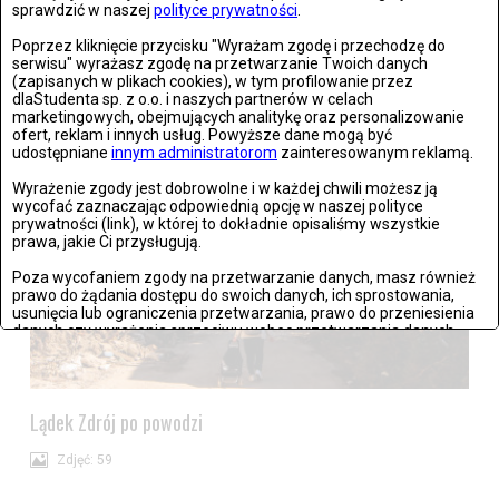
sprawdzić w naszej
polityce prywatności
.
Poprzez kliknięcie przycisku "Wyrażam zgodę i przechodzę do
Stronie Śląskie w ruinach: skutki niszczycielskiej powodzi
serwisu" wyrażasz zgodę na przetwarzanie Twoich danych
(zapisanych w plikach cookies), w tym profilowanie przez
dlaStudenta sp. z o.o. i naszych partnerów w celach
Zdjęć: 25
marketingowych, obejmujących analitykę oraz personalizowanie
ofert, reklam i innych usług. Powyższe dane mogą być
udostępniane
innym administratorom
zainteresowanym reklamą.
Wyrażenie zgody jest dobrowolne i w każdej chwili możesz ją
wycofać zaznaczając odpowiednią opcję w naszej polityce
prywatności (link), w której to dokładnie opisaliśmy wszystkie
prawa, jakie Ci przysługują.
Poza wycofaniem zgody na przetwarzanie danych, masz również
prawo do żądania dostępu do swoich danych, ich sprostowania,
usunięcia lub ograniczenia przetwarzania, prawo do przeniesienia
danych czy wyrażenia sprzeciwu wobec przetwarzania danych.
Jeżeli nie chcesz wyrazić zgody na przetwarzanie plików cookies,
przejdź do
ustawień zaawansowanych
.
Lądek Zdrój po powodzi
Wyrażam zgodę i przechodzę do serwisu
Zdjęć: 59