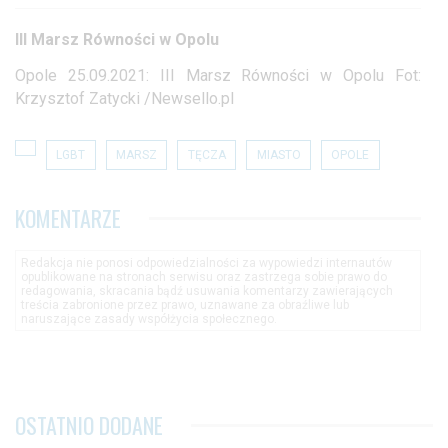
III Marsz Równości w Opolu
Opole 25.09.2021: III Marsz Równości w Opolu Fot:
Krzysztof Zatycki /Newsello.pl
LGBT
MARSZ
TĘCZA
MIASTO
OPOLE
KOMENTARZE
Redakcja nie ponosi odpowiedzialności za wypowiedzi internautów
opublikowane na stronach serwisu oraz zastrzega sobie prawo do
redagowania, skracania bądź usuwania komentarzy zawierających
treścia zabronione przez prawo, uznawane za obraźliwe lub
naruszające zasady współżycia społecznego.
OSTATNIO DODANE