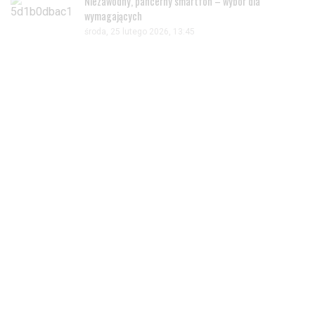
Niezawodny, pancerny smartfon – wybór dla
wymagających
środa, 25 lutego 2026, 13:45