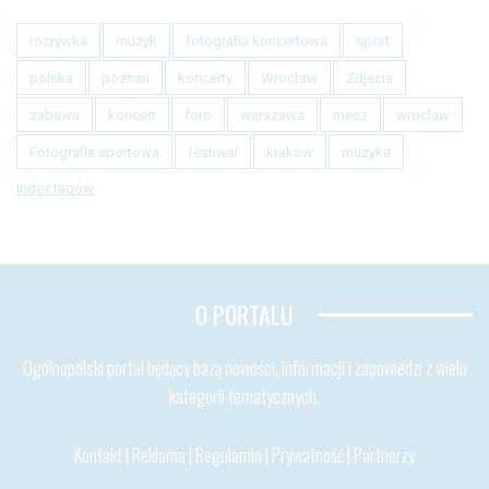
rozrywka
muzyk
fotografia koncertowa
sport
polska
poznan
koncerty
Wrocław
Zdjecia
zabawa
koncert
foto
warszawa
mecz
wroclaw
Fotografia sportowa
festiwal
krakow
muzyka
Index tagów
O PORTALU
Ogólnopolski portal będący bazą nowości, informacji i zapowiedzi z wielu
kategorii tematycznych.
Kontakt
|
Reklama
|
Regulamin
|
Prywatność
|
Partnerzy