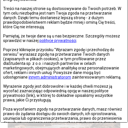
Treści na naszej stronie są dostosowywane do Twoich potrzeb. W
tym celu niezbędna jest nam Twoja zgoda na przetwarzanie
danych. Dzięki temu dostaniesz lepszą stronę - z dużym
prawdopodobieństwem reklam będzie mniej i ominą Cię treści,
które Cię nie interesują.
Pamiętaj, że twoje dane są u nas bezpieczne. Szczegóły możesz
Wrocław: Romeo i Julia - próba prasowa we wrocławskim
sprawdzić w naszej
polityce prywatności
.
Teatrze Capitol
Poprzez kliknięcie przycisku "Wyrażam zgodę i przechodzę do
serwisu" wyrażasz zgodę na przetwarzanie Twoich danych
(zapisanych w plikach cookies), w tym profilowanie przez
Zdjęć: 26
dlaStudenta sp. z o.o. i naszych partnerów w celach
marketingowych, obejmujących analitykę oraz personalizowanie
ofert, reklam i innych usług. Powyższe dane mogą być
udostępniane
innym administratorom
zainteresowanym reklamą.
Wyrażenie zgody jest dobrowolne i w każdej chwili możesz ją
wycofać zaznaczając odpowiednią opcję w naszej polityce
prywatności (link), w której to dokładnie opisaliśmy wszystkie
prawa, jakie Ci przysługują.
Poza wycofaniem zgody na przetwarzanie danych, masz również
prawo do żądania dostępu do swoich danych, ich sprostowania,
usunięcia lub ograniczenia przetwarzania, prawo do przeniesienia
danych czy wyrażenia sprzeciwu wobec przetwarzania danych.