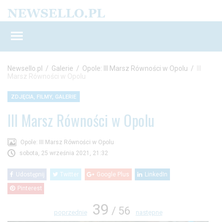
Newsello.pl
/
Galerie
/
Opole: III Marsz Równości w Opolu
/
III
Marsz Równości w Opolu
ZDJĘCIA, FILMY, GALERIE
III Marsz Równości w Opolu
Opole: III Marsz Równości w Opolu
sobota, 25 września 2021, 21:32
Udostępnij
Twitter
Google Plus
LinkedIn
Pinterest
39
/ 56
poprzednie
następne