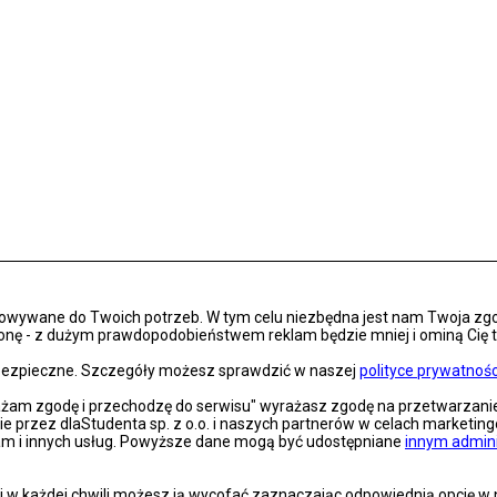
osowywane do Twoich potrzeb. W tym celu niezbędna jest nam Twoja zg
onę - z dużym prawdopodobieństwem reklam będzie mniej i ominą Cię treś
s bezpieczne. Szczegóły możesz sprawdzić w naszej
polityce prywatnośc
rażam zgodę i przechodzę do serwisu" wyrażasz zgodę na przetwarzan
nie przez dlaStudenta sp. z o.o. i naszych partnerów w celach marketin
lam i innych usług. Powyższe dane mogą być udostępniane
innym admin
 w każdej chwili możesz ją wycofać zaznaczając odpowiednią opcję w na