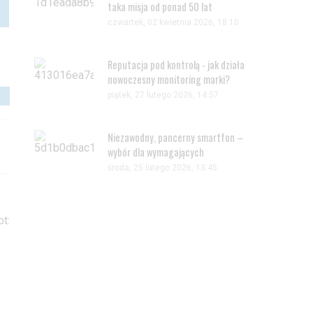
taka misja od ponad 50 lat
czwartek, 02 kwietnia 2026, 18:10
Reputacja pod kontrolą - jak działa
nowoczesny monitoring marki?
piątek, 27 lutego 2026, 14:57
Niezawodny, pancerny smartfon –
wybór dla wymagających
środa, 25 lutego 2026, 13:45
t: