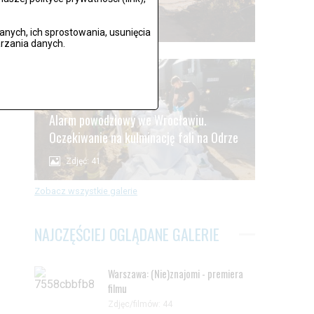
Zdjęć: 59
ych, ich sprostowania, usunięcia
rzania danych.
.
Alarm powodziowy we Wrocławiu.
Oczekiwanie na kulminację fali na Odrze
Zdjęć: 41
Zobacz wszystkie galerie
NAJCZĘŚCIEJ OGLĄDANE GALERIE
Warszawa: (Nie)znajomi - premiera
filmu
Zdjęc/filmów: 44