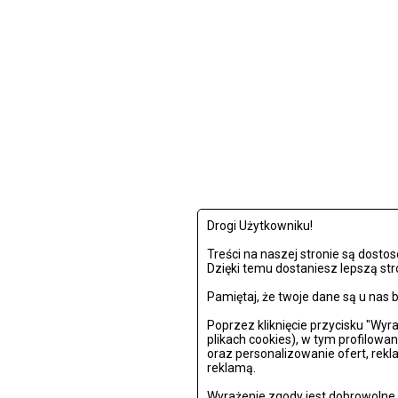
Drogi Użytkowniku!
Treści na naszej stronie są dost
Dzięki temu dostaniesz lepszą str
Pamiętaj, że twoje dane są u na
Poprzez kliknięcie przycisku "Wy
plikach cookies), w tym profilowa
oraz personalizowanie ofert, rek
reklamą.
Wyrażenie zgody jest dobrowolne i