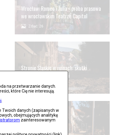
Wrocław: Romeo i Julia - próba prasowa
we wrocławskim Teatrze Capitol
Zdjęć: 26
Stronie Śląskie w ruinach: skutki
niszczycielskiej powodzi
Zdjęć: 25
oda na przetwarzanie danych.
ci, które Cię nie interesują.
i
.
ie Twoich danych (zapisanych w
gowych, obejmujących analitykę
istratorom
zainteresowanym
Lądek Zdrój po powodzi
szej polityce prywatności (link),