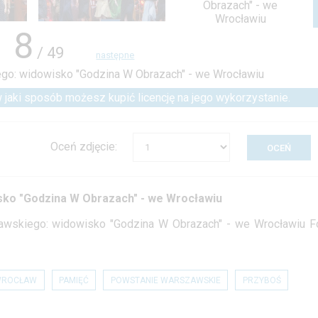
8
/ 49
następne
 w jaki sposób możesz kupić licencję na jego wykorzystanie.
Oceń zdjęcie:
sko "Godzina W Obrazach" - we Wrocławiu
awskiego: widowisko "Godzina W Obrazach" - we Wrocławiu Fo
WROCŁAW
PAMIĘĆ
POWSTANIE WARSZAWSKIE
PRZYBOŚ