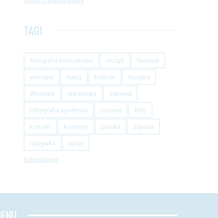
Zobacz więcej galerii
TAGI
fotografia koncertowa
muzyk
festiwal
wroclaw
mecz
krakow
muzyka
Wrocław
warszawa
zabawa
Fotografia sportowa
poznan
foto
koncert
koncerty
polska
Zdjecia
rozrywka
sport
Index tagów
ENU