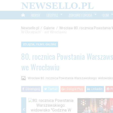
NEWSY
LIFESTYLE
ZDROWIE I URODA
DOM
Newsello.pl
/
Galerie
/
Wrocław 80. rocznica Powstania 
W Obrazach" - we Wrocławiu
ZDJĘCIA, FILMY, GALERIE
80. rocznica Powstania Warszaws
we Wrocławiu
Wrocław 80. rocznica Powstania Warszawskiego: widowisko
Udostępnij
Twitter
Google Plus
LinkedIn
P