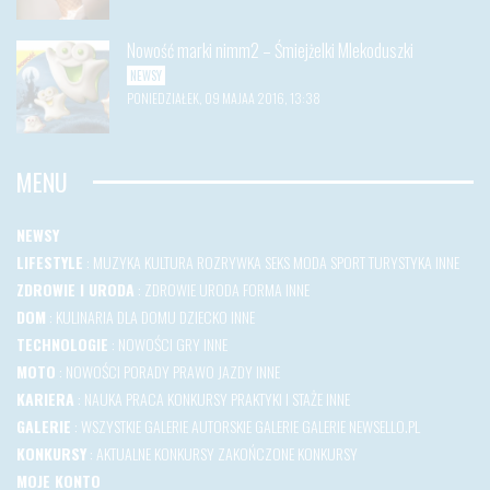
Nowość marki nimm2 – Śmiejżelki Mlekoduszki
NEWSY
PONIEDZIAŁEK, 09 MAJAA 2016, 13:38
MENU
NEWSY
LIFESTYLE
:
MUZYKA
KULTURA
ROZRYWKA
SEKS
MODA
SPORT
TURYSTYKA
INNE
ZDROWIE I URODA
:
ZDROWIE
URODA
FORMA
INNE
DOM
:
KULINARIA
DLA DOMU
DZIECKO
INNE
TECHNOLOGIE
:
NOWOŚCI
GRY
INNE
MOTO
:
NOWOŚCI
PORADY
PRAWO JAZDY
INNE
KARIERA
:
NAUKA
PRACA
KONKURSY
PRAKTYKI I STAŻE
INNE
GALERIE
:
WSZYSTKIE GALERIE
AUTORSKIE GALERIE
GALERIE NEWSELLO.PL
KONKURSY
:
AKTUALNE KONKURSY
ZAKOŃCZONE KONKURSY
MOJE KONTO