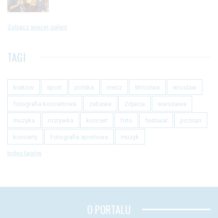
Zobacz więcej galerii
TAGI
krakow
sport
polska
mecz
Wrocław
wroclaw
fotografia koncertowa
zabawa
Zdjecia
warszawa
muzyka
rozrywka
koncert
foto
festiwal
poznan
koncerty
Fotografia sportowa
muzyk
Index tagów
O PORTALU