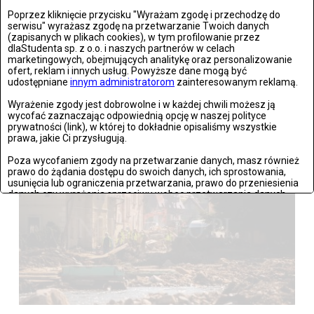
Poprzez kliknięcie przycisku "Wyrażam zgodę i przechodzę do
serwisu" wyrażasz zgodę na przetwarzanie Twoich danych
(zapisanych w plikach cookies), w tym profilowanie przez
dlaStudenta sp. z o.o. i naszych partnerów w celach
marketingowych, obejmujących analitykę oraz personalizowanie
ofert, reklam i innych usług. Powyższe dane mogą być
Wrocław: Romeo i Julia - próba prasowa we wrocławskim
udostępniane
innym administratorom
zainteresowanym reklamą.
Teatrze Capitol
Wyrażenie zgody jest dobrowolne i w każdej chwili możesz ją
wycofać zaznaczając odpowiednią opcję w naszej polityce
Zdjęć: 26
prywatności (link), w której to dokładnie opisaliśmy wszystkie
prawa, jakie Ci przysługują.
Poza wycofaniem zgody na przetwarzanie danych, masz również
prawo do żądania dostępu do swoich danych, ich sprostowania,
usunięcia lub ograniczenia przetwarzania, prawo do przeniesienia
danych czy wyrażenia sprzeciwu wobec przetwarzania danych.
Jeżeli nie chcesz wyrazić zgody na przetwarzanie plików cookies,
przejdź do
ustawień zaawansowanych
.
Wyrażam zgodę i przechodzę do serwisu