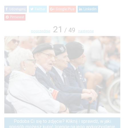
Udostępnij
Twitter
Google Plus
LinkedIn
Pinterest
21
/ 49
poprzednie
następne
Podoba Ci się to zdjęcie? Kliknij i sprawdź, w jaki
sposób możesz kupić licencję na jego wykorzystanie.