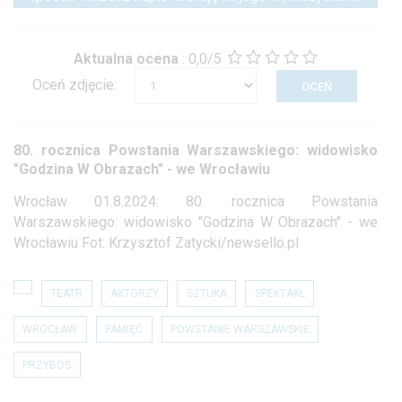
Aktualna ocena
:
0,0/5
Oceń zdjęcie:
80. rocznica Powstania Warszawskiego: widowisko
"Godzina W Obrazach" - we Wrocławiu
Wrocław 01.8.2024: 80. rocznica Powstania
Warszawskiego: widowisko "Godzina W Obrazach" - we
Wrocławiu Fot: Krzysztof Zatycki/newsello.pl
TEATR
AKTORZY
SZTUKA
SPEKTAKL
WROCŁAW
PAMIĘĆ
POWSTANIE WARSZAWSKIE
PRZYBOŚ