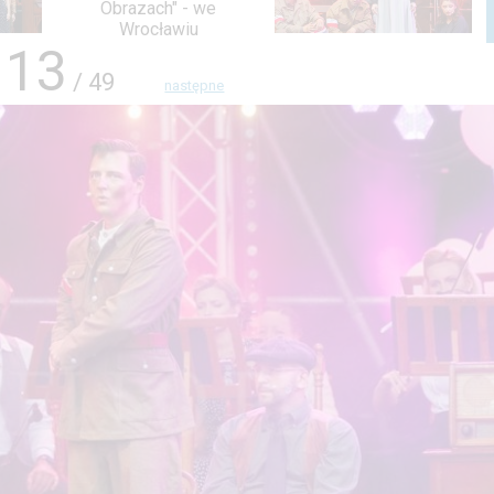
13
/ 49
następne