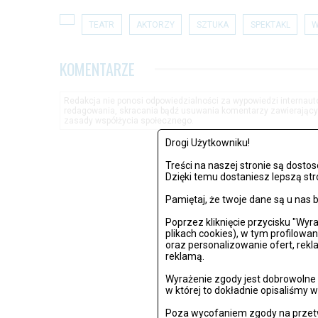
TEATR
AKTORZY
SZTUKA
SPEKTAKL
KOMENTARZE
Redakcja nie ponosi odpowiedzialności za wypowiedzi internau
redagowania, skracania bądź usuwania komentarzy zawierającyc
zasady współżycia społecznego.
Drogi Użytkowniku!
Treści na naszej stronie są dost
Dzięki temu dostaniesz lepszą str
Pamiętaj, że twoje dane są u na
Poprzez kliknięcie przycisku "Wy
plikach cookies), w tym profilowa
oraz personalizowanie ofert, rek
reklamą.
Wyrażenie zgody jest dobrowolne i
w której to dokładnie opisaliśmy w
Poza wycofaniem zgody na przetw