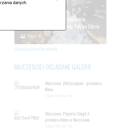
rzania danych.
.
Alarm powodziowy we Wrocławiu.
Oczekiwanie na kulminację fali na Odrze
Zdjęć: 41
Zobacz wszystkie galerie
NAJCZĘŚCIEJ OGLĄDANE GALERIE
Warszawa: (Nie)znajomi - premiera
filmu
Zdjęc/filmów: 44
Warszawa: Planeta Singli 3 -
premiera filmu w Warszawie
Zdjęc/filmów: 38