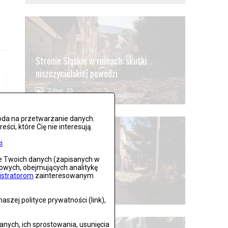
Stronie Śląskie w ruinach: skutki
niszczycielskiej powodzi
Zdjęć: 25
oda na przetwarzanie danych.
ci, które Cię nie interesują.
i
.
ie Twoich danych (zapisanych w
gowych, obejmujących analitykę
Lądek Zdrój po powodzi
istratorom
zainteresowanym
Zdjęć: 59
szej polityce prywatności (link),
ych, ich sprostowania, usunięcia