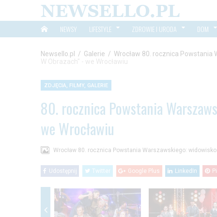
NEWSY
LIFESTYLE
ZDROWIE I URODA
DOM
Newsello.pl
/
Galerie
/
Wrocław 80. rocznica Powstania 
W Obrazach" - we Wrocławiu
ZDJĘCIA, FILMY, GALERIE
80. rocznica Powstania Warszaws
we Wrocławiu
Wrocław 80. rocznica Powstania Warszawskiego: widowisko
Udostępnij
Twitter
Google Plus
LinkedIn
P