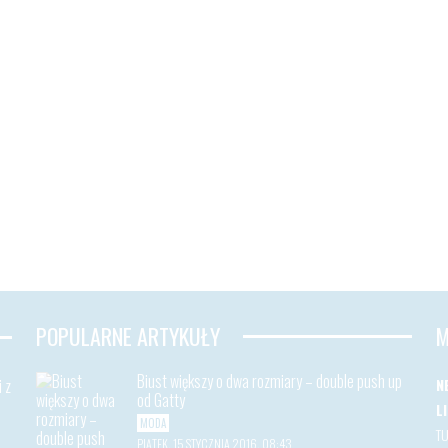
POPULARNE ARTYKUŁY
M
Biust większy o dwa rozmiary – double push up
 z
N
od Gatty
L
MODA
T
PIĄTEK, 15 STYCZNIA 2016, 08:43