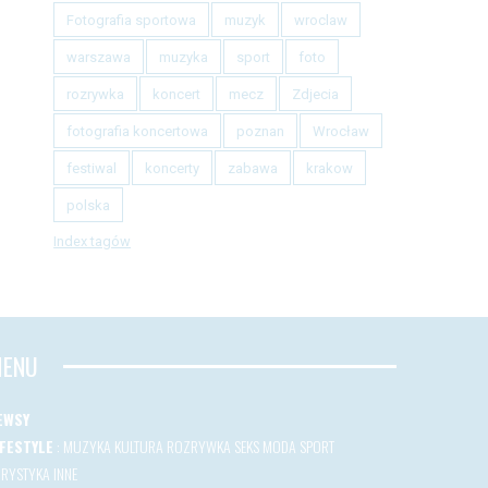
Fotografia sportowa
muzyk
wroclaw
warszawa
muzyka
sport
foto
rozrywka
koncert
mecz
Zdjecia
fotografia koncertowa
poznan
Wrocław
festiwal
koncerty
zabawa
krakow
polska
Index tagów
ENU
EWSY
IFESTYLE
:
MUZYKA
KULTURA
ROZRYWKA
SEKS
MODA
SPORT
URYSTYKA
INNE