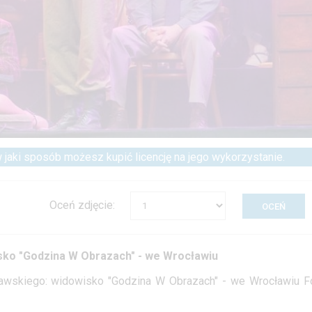
 w jaki sposób możesz kupić licencję na jego wykorzystanie.
Oceń zdjęcie:
sko "Godzina W Obrazach" - we Wrocławiu
awskiego: widowisko "Godzina W Obrazach" - we Wrocławiu Fo