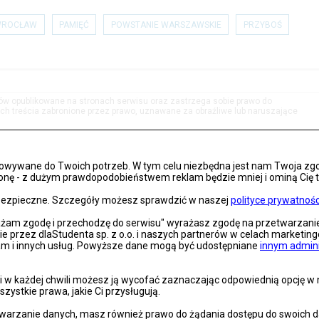
WROCŁAW
PAMIĘĆ
POWSTANIE WARSZAWSKIE
PRZYBOŚ
tów opublikowane na stronach serwisu oraz zastrzega sobie prawo do
h treścia zabronione przez prawo, uznawane za obraźliwe lub naruszające
osowywane do Twoich potrzeb. W tym celu niezbędna jest nam Twoja zg
onę - z dużym prawdopodobieństwem reklam będzie mniej i ominą Cię treś
s bezpieczne. Szczegóły możesz sprawdzić w naszej
polityce prywatnośc
rażam zgodę i przechodzę do serwisu" wyrażasz zgodę na przetwarzan
nie przez dlaStudenta sp. z o.o. i naszych partnerów w celach marketin
lam i innych usług. Powyższe dane mogą być udostępniane
innym admin
 w każdej chwili możesz ją wycofać zaznaczając odpowiednią opcję w na
szystkie prawa, jakie Ci przysługują.
arzanie danych, masz również prawo do żądania dostępu do swoich dan