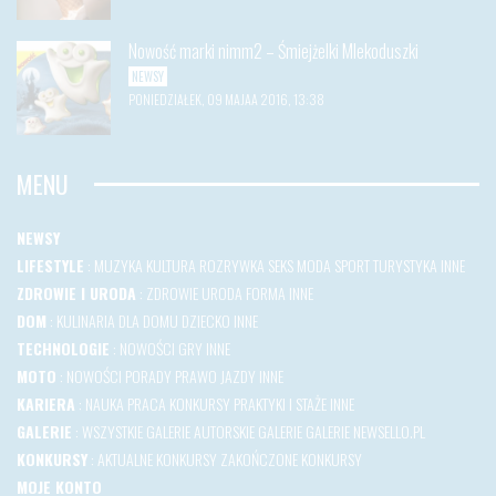
Nowość marki nimm2 – Śmiejżelki Mlekoduszki
NEWSY
PONIEDZIAŁEK, 09 MAJAA 2016, 13:38
MENU
NEWSY
LIFESTYLE
:
MUZYKA
KULTURA
ROZRYWKA
SEKS
MODA
SPORT
TURYSTYKA
INNE
ZDROWIE I URODA
:
ZDROWIE
URODA
FORMA
INNE
DOM
:
KULINARIA
DLA DOMU
DZIECKO
INNE
TECHNOLOGIE
:
NOWOŚCI
GRY
INNE
MOTO
:
NOWOŚCI
PORADY
PRAWO JAZDY
INNE
KARIERA
:
NAUKA
PRACA
KONKURSY
PRAKTYKI I STAŻE
INNE
GALERIE
:
WSZYSTKIE GALERIE
AUTORSKIE GALERIE
GALERIE NEWSELLO.PL
KONKURSY
:
AKTUALNE KONKURSY
ZAKOŃCZONE KONKURSY
MOJE KONTO