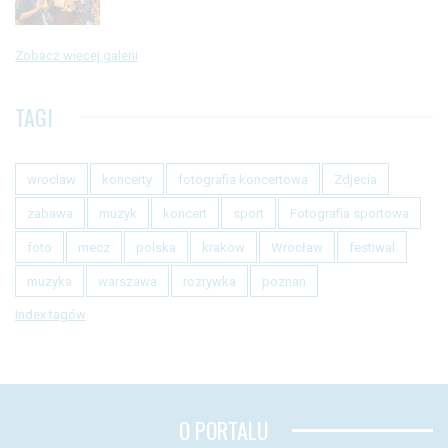
Zobacz więcej galerii
TAGI
wroclaw
koncerty
fotografia koncertowa
Zdjecia
zabawa
muzyk
koncert
sport
Fotografia sportowa
foto
mecz
polska
krakow
Wrocław
festiwal
muzyka
warszawa
rozrywka
poznan
Index tagów
O PORTALU