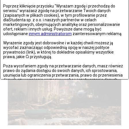
Poprzez kliknięcie przycisku "Wyrażam zgodę i przechodzę do
serwisu" wyrażasz zgodę na przetwarzanie Twoich danych
(zapisanych w plikach cookies), w tym profilowanie przez
dlaStudenta sp. z o.o. i naszych partnerów w celach
marketingowych, obejmujących analitykę oraz personalizowanie
ofert, reklam i innych usług. Powyższe dane mogą być
Wrocław: Romeo i Julia - próba prasowa we wrocławskim
udostępniane
innym administratorom
zainteresowanym reklamą.
Teatrze Capitol
Wyrażenie zgody jest dobrowolne i w każdej chwili możesz ją
wycofać zaznaczając odpowiednią opcję w naszej polityce
Zdjęć: 26
prywatności (link), w której to dokładnie opisaliśmy wszystkie
prawa, jakie Ci przysługują.
Poza wycofaniem zgody na przetwarzanie danych, masz również
prawo do żądania dostępu do swoich danych, ich sprostowania,
usunięcia lub ograniczenia przetwarzania, prawo do przeniesienia
danych czy wyrażenia sprzeciwu wobec przetwarzania danych.
Jeżeli nie chcesz wyrazić zgody na przetwarzanie plików cookies,
przejdź do
ustawień zaawansowanych
.
Wyrażam zgodę i przechodzę do serwisu