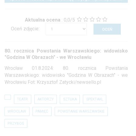
Aktualna ocena
:
0,0/5
Oceń zdjęcie:
80. rocznica Powstania Warszawskiego: widowisko
"Godzina W Obrazach" - we Wrocławiu
Wrocław 01.8.2024: 80. rocznica Powstania
Warszawskiego: widowisko "Godzina W Obrazach" - we
Wrocławiu Fot: Krzysztof Zatycki/newsello.pl
TEATR
AKTORZY
SZTUKA
SPEKTAKL
WROCŁAW
PAMIĘĆ
POWSTANIE WARSZAWSKIE
PRZYBOŚ