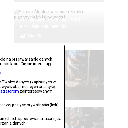
Stronie Śląskie w ruinach: skutki
niszczycielskiej powodzi
Zdjęć: 25
oda na przetwarzanie danych.
ci, które Cię nie interesują.
i
.
Lądek Zdrój po powodzi
ie Twoich danych (zapisanych w
gowych, obejmujących analitykę
istratorom
zainteresowanym
Zdjęć: 59
szej polityce prywatności (link),
ych, ich sprostowania, usunięcia
rzania danych.