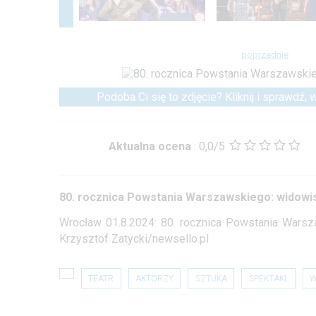
poprzednie
Podoba Ci się to zdjęcie? Kliknij i sprawdź,
Aktualna ocena
:
0,0/5
80. rocznica Powstania Warszawskiego: widowi
Wrocław 01.8.2024: 80. rocznica Powstania Warsz
Krzysztof Zatycki/newsello.pl
TEATR
AKTORZY
SZTUKA
SPEKTAKL