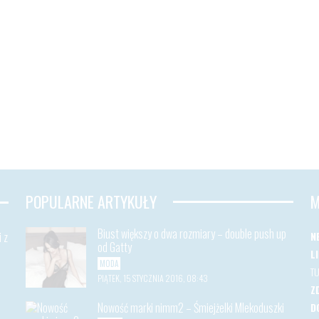
POPULARNE ARTYKUŁY
M
Biust większy o dwa rozmiary – double push up
 z
N
od Gatty
L
MODA
T
PIĄTEK, 15 STYCZNIA 2016, 08:43
Z
Nowość marki nimm2 – Śmiejżelki Mlekoduszki
D