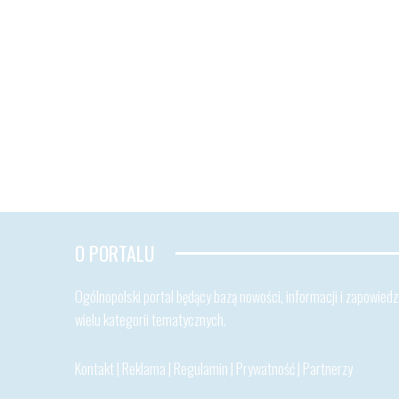
O PORTALU
Ogólnopolski portal będący bazą nowości, informacji i zapowiedzi
wielu kategorii tematycznych.
Kontakt
|
Reklama
|
Regulamin
|
Prywatność
|
Partnerzy