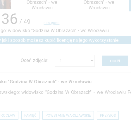
36
/ 49
następne
 w jaki sposób możesz kupić licencję na jego wykorzystanie.
Oceń zdjęcie:
sko "Godzina W Obrazach" - we Wrocławiu
awskiego: widowisko "Godzina W Obrazach" - we Wrocławiu Fo
WROCŁAW
PAMIĘĆ
POWSTANIE WARSZAWSKIE
PRZYBOŚ