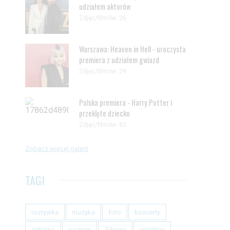
udziałem aktorów
Zdjęc/filmów: 26
Warszawa: Heaven in Hell - uroczysta
premiera z udziałem gwiazd
Zdjęc/filmów: 29
Polska premiera - Harry Potter i
przeklęte dziecko
Zdjęc/filmów: 82
Zobacz więcej galerii
TAGI
rozrywka
muzyka
foto
koncerty
zabawa
poznan
Zdjecia
wroclaw