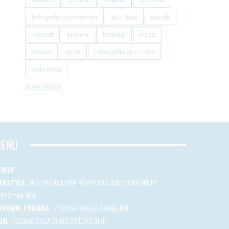
fotografia koncertowa
Wrocław
muzyk
koncert
krakow
festiwal
mecz
polska
sport
Fotografia sportowa
warszawa
Index tagów
ENU
EWSY
IFESTYLE
:
MUZYKA
KULTURA
ROZRYWKA
SEKS
MODA
SPORT
URYSTYKA
INNE
DROWIE I URODA
:
ZDROWIE
URODA
FORMA
INNE
OM
:
KULINARIA
DLA DOMU
DZIECKO
INNE