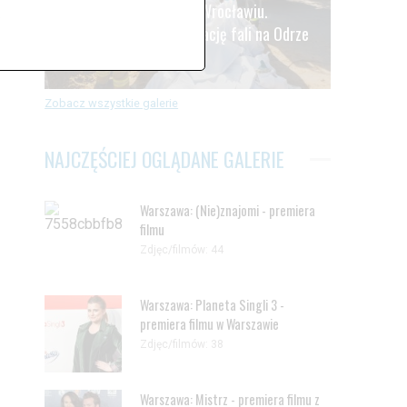
Alarm powodziowy we Wrocławiu.
.
Oczekiwanie na kulminację fali na Odrze
Zdjęć: 41
Zobacz wszystkie galerie
NAJCZĘŚCIEJ OGLĄDANE GALERIE
Warszawa: (Nie)znajomi - premiera
filmu
Zdjęc/filmów: 44
Warszawa: Planeta Singli 3 -
premiera filmu w Warszawie
Zdjęc/filmów: 38
Warszawa: Mistrz - premiera filmu z