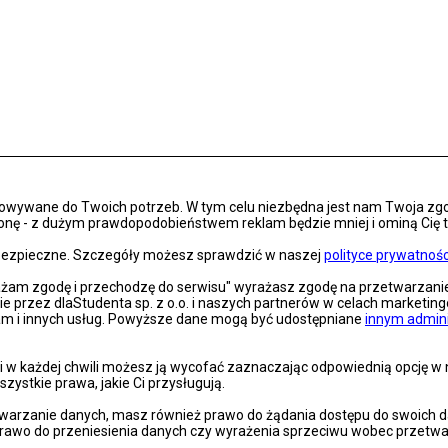
osowywane do Twoich potrzeb. W tym celu niezbędna jest nam Twoja zg
onę - z dużym prawdopodobieństwem reklam będzie mniej i ominą Cię treś
s bezpieczne. Szczegóły możesz sprawdzić w naszej
polityce prywatnośc
rażam zgodę i przechodzę do serwisu" wyrażasz zgodę na przetwarzan
nie przez dlaStudenta sp. z o.o. i naszych partnerów w celach marketin
lam i innych usług. Powyższe dane mogą być udostępniane
innym admin
 w każdej chwili możesz ją wycofać zaznaczając odpowiednią opcję w na
szystkie prawa, jakie Ci przysługują.
arzanie danych, masz również prawo do żądania dostępu do swoich dan
prawo do przeniesienia danych czy wyrażenia sprzeciwu wobec przetwa