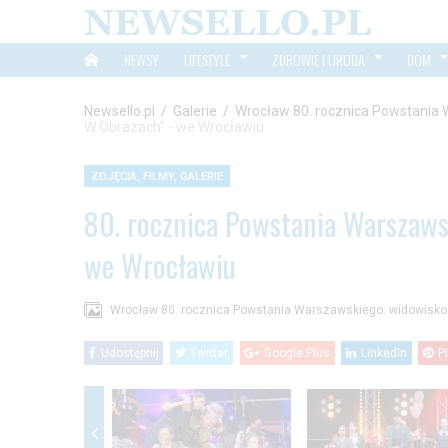
NEWSY
LIFESTYLE
ZDROWIE I URODA
DOM
Newsello.pl
/
Galerie
/
Wrocław 80. rocznica Powstania 
W Obrazach" - we Wrocławiu
ZDJĘCIA, FILMY, GALERIE
80. rocznica Powstania Warszaws
we Wrocławiu
Wrocław 80. rocznica Powstania Warszawskiego: widowisko
Udostępnij
Twitter
Google Plus
LinkedIn
P