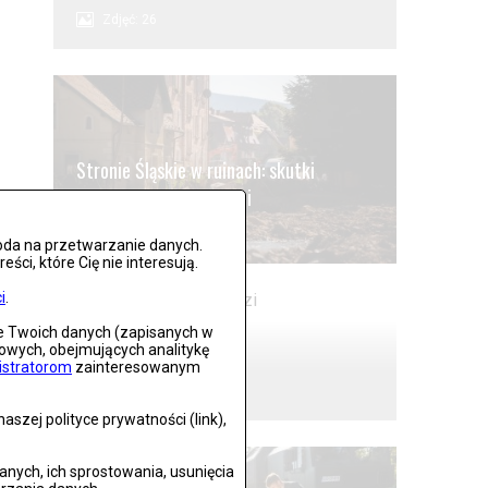
Zdjęć: 26
Stronie Śląskie w ruinach: skutki
niszczycielskiej powodzi
Zdjęć: 25
oda na przetwarzanie danych.
ci, które Cię nie interesują.
i
.
ie Twoich danych (zapisanych w
Lądek Zdrój po powodzi
gowych, obejmujących analitykę
istratorom
zainteresowanym
Zdjęć: 59
szej polityce prywatności (link),
ych, ich sprostowania, usunięcia