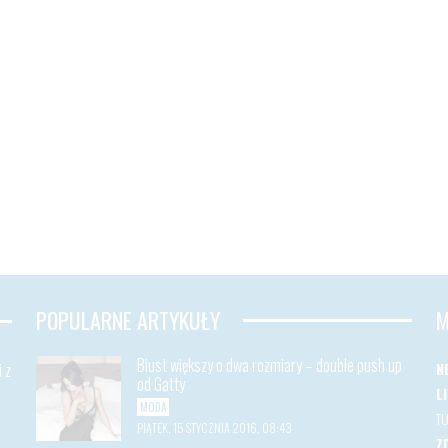
POPULARNE ARTYKUŁY
M
Biust większy o dwa rozmiary – double push up
 z
N
od Gatty
L
MODA
T
PIĄTEK, 15 STYCZNIA 2016, 08:43
Z