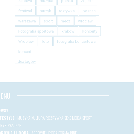
zabawa
muzyka
polska
Zdjecia
festiwal
muzyk
rozrywka
poznan
warszawa
sport
mecz
wroclaw
Fotografia sportowa
krakow
koncerty
Wrocław
foto
fotografia koncertowa
koncert
Index tagów
ENU
EWSY
IFESTYLE
:
MUZYKA
KULTURA
ROZRYWKA
SEKS
MODA
SPORT
URYSTYKA
INNE
DROWIE I URODA
:
ZDROWIE
URODA
FORMA
INNE