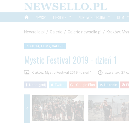
NEWSY
LIFESTYLE
ZDROWIE I URODA
DOM
Newsello.pl
/
Galerie
/
Galerie newsello.pl
/
Kraków: Myst
ZDJĘCIA, FILMY, GALERIE
Mystic Festival 2019 - dzień 1
Kraków: Mystic Festival 2019 - dzień 1
czwartek, 27 c
Udostępnij
Twitter
Google Plus
LinkedIn
P