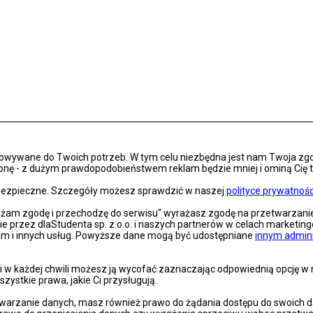
osowywane do Twoich potrzeb. W tym celu niezbędna jest nam Twoja zg
onę - z dużym prawdopodobieństwem reklam będzie mniej i ominą Cię treś
s bezpieczne. Szczegóły możesz sprawdzić w naszej
polityce prywatnośc
rażam zgodę i przechodzę do serwisu" wyrażasz zgodę na przetwarzan
nie przez dlaStudenta sp. z o.o. i naszych partnerów w celach marketin
lam i innych usług. Powyższe dane mogą być udostępniane
innym admin
 w każdej chwili możesz ją wycofać zaznaczając odpowiednią opcję w na
szystkie prawa, jakie Ci przysługują.
arzanie danych, masz również prawo do żądania dostępu do swoich dan