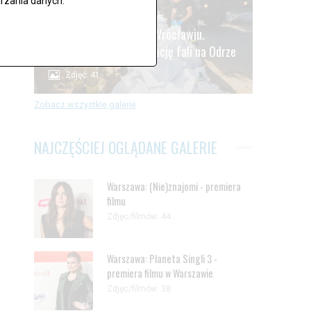
rzania danych.
.
Alarm powodziowy we Wrocławiu.
Oczekiwanie na kulminację fali na Odrze
Zdjęć: 41
Zobacz wszystkie galerie
NAJCZĘŚCIEJ OGLĄDANE GALERIE
Warszawa: (Nie)znajomi - premiera
filmu
Zdjęc/filmów: 44
Warszawa: Planeta Singli 3 -
premiera filmu w Warszawie
Zdjęc/filmów: 38