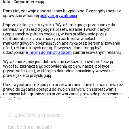
które Cię nie interesują.
Pamiętaj, że twoje dane są u nas bezpieczne. Szczegóły możesz
sprawdzić w naszej
polityce prywatności
.
Poprzez kliknięcie przycisku "Wyrażam zgodę i przechodzę do
serwisu" wyrażasz zgodę na przetwarzanie Twoich danych
(zapisanych w plikach cookies), w tym profilowanie przez
dlaStudenta sp. z o.o. i naszych partnerów w celach
Wrocław: Romeo i Julia - próba prasowa we wrocławskim
marketingowych, obejmujących analitykę oraz personalizowanie
Teatrze Capitol
ofert, reklam i innych usług. Powyższe dane mogą być
udostępniane
innym administratorom
zainteresowanym reklamą.
Zdjęć: 26
Wyrażenie zgody jest dobrowolne i w każdej chwili możesz ją
wycofać zaznaczając odpowiednią opcję w naszej polityce
prywatności (link), w której to dokładnie opisaliśmy wszystkie
prawa, jakie Ci przysługują.
Poza wycofaniem zgody na przetwarzanie danych, masz również
Stronie Śląskie w ruinach: skutki niszczycielskiej powodzi
prawo do żądania dostępu do swoich danych, ich sprostowania,
usunięcia lub ograniczenia przetwarzania, prawo do przeniesienia
danych czy wyrażenia sprzeciwu wobec przetwarzania danych.
Zdjęć: 25
Jeżeli nie chcesz wyrazić zgody na przetwarzanie plików cookies,
przejdź do
ustawień zaawansowanych
.
Wyrażam zgodę i przechodzę do serwisu
Lądek Zdrój po powodzi