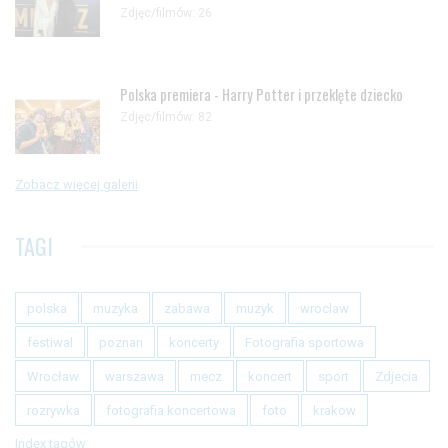
Zdjęc/filmów: 26
Polska premiera - Harry Potter i przeklęte dziecko
Zdjęc/filmów: 82
Zobacz więcej galerii
TAGI
polska
muzyka
zabawa
muzyk
wroclaw
festiwal
poznan
koncerty
Fotografia sportowa
Wrocław
warszawa
mecz
koncert
sport
Zdjecia
rozrywka
fotografia koncertowa
foto
krakow
Index tagów