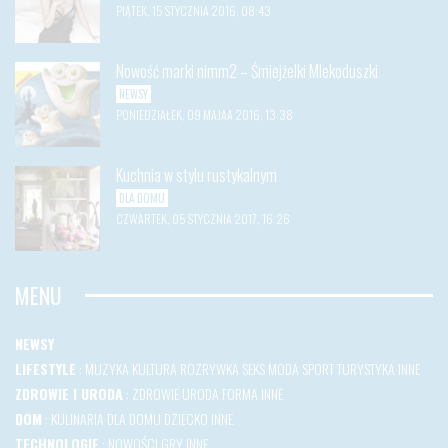
PIĄTEK, 15 STYCZNIA 2016, 08:43
Nowość marki nimm2 – Śmiejżelki Mlekoduszki
NEWSY
PONIEDZIAŁEK, 09 MAJAA 2016, 13:38
Kuchnia w stylu rustykalnym
DLA DOMU
CZWARTEK, 05 STYCZNIA 2017, 16:26
MENU
NEWSY
LIFESTYLE
:
MUZYKA
KULTURA
ROZRYWKA
SEKS
MODA
SPORT
TURYSTYKA
INNE
ZDROWIE I URODA
:
ZDROWIE
URODA
FORMA
INNE
DOM
:
KULINARIA
DLA DOMU
DZIECKO
INNE
TECHNOLOGIE
:
NOWOŚCI
GRY
INNE