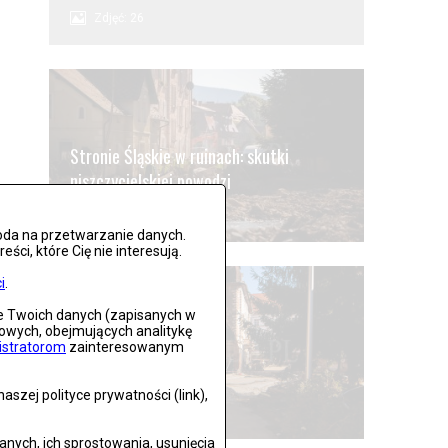
Zdjęć: 26
Stronie Śląskie w ruinach: skutki
niszczycielskiej powodzi
Zdjęć: 25
oda na przetwarzanie danych.
ci, które Cię nie interesują.
i
.
ie Twoich danych (zapisanych w
gowych, obejmujących analitykę
istratorom
zainteresowanym
Lądek Zdrój po powodzi
szej polityce prywatności (link),
Zdjęć: 59
ych, ich sprostowania, usunięcia