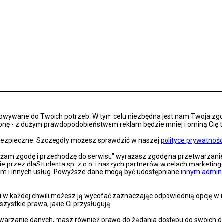
osowywane do Twoich potrzeb. W tym celu niezbędna jest nam Twoja zg
onę - z dużym prawdopodobieństwem reklam będzie mniej i ominą Cię treś
s bezpieczne. Szczegóły możesz sprawdzić w naszej
polityce prywatnośc
rażam zgodę i przechodzę do serwisu" wyrażasz zgodę na przetwarzan
nie przez dlaStudenta sp. z o.o. i naszych partnerów w celach marketin
lam i innych usług. Powyższe dane mogą być udostępniane
innym admin
 w każdej chwili możesz ją wycofać zaznaczając odpowiednią opcję w na
szystkie prawa, jakie Ci przysługują.
arzanie danych, masz również prawo do żądania dostępu do swoich dan