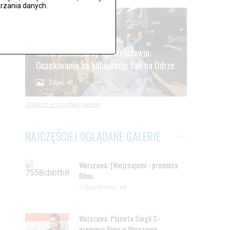
rzania danych.
.
Alarm powodziowy we Wrocławiu.
Oczekiwanie na kulminację fali na Odrze
Zdjęć: 41
Zobacz wszystkie galerie
NAJCZĘŚCIEJ OGLĄDANE GALERIE
Warszawa: (Nie)znajomi - premiera
filmu
Zdjęc/filmów: 44
Warszawa: Planeta Singli 3 -
premiera filmu w Warszawie