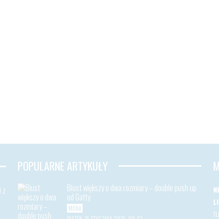
POPULARNE ARTYKUŁY
M
Biust większy o dwa rozmiary – double push up
 z
N
od Gatty
L
MODA
T
PIĄTEK, 15 STYCZNIA 2016, 08:43