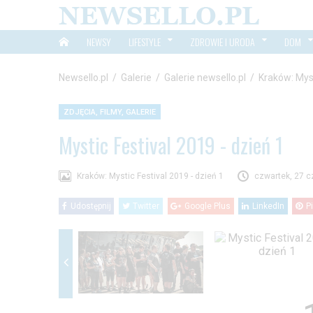
NEWSY
LIFESTYLE
ZDROWIE I URODA
DOM
Newsello.pl
/
Galerie
/
Galerie newsello.pl
/
Kraków: Myst
ZDJĘCIA, FILMY, GALERIE
Mystic Festival 2019 - dzień 1
Kraków: Mystic Festival 2019 - dzień 1
czwartek, 27 c
Udostępnij
Twitter
Google Plus
LinkedIn
P