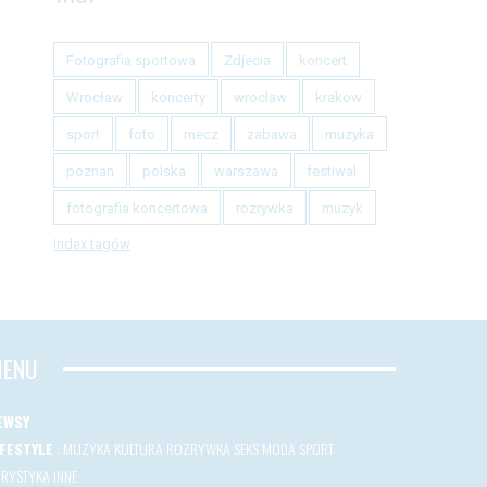
Fotografia sportowa
Zdjecia
koncert
Wrocław
koncerty
wroclaw
krakow
sport
foto
mecz
zabawa
muzyka
poznan
polska
warszawa
festiwal
fotografia koncertowa
rozrywka
muzyk
Index tagów
ENU
EWSY
IFESTYLE
:
MUZYKA
KULTURA
ROZRYWKA
SEKS
MODA
SPORT
URYSTYKA
INNE