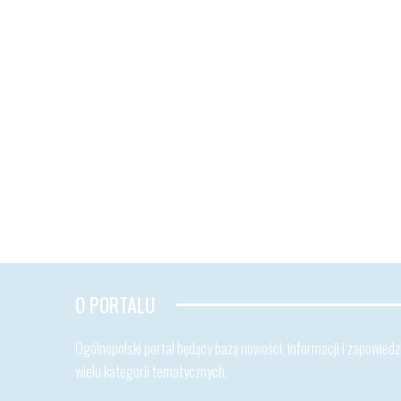
O PORTALU
Ogólnopolski portal będący bazą nowości, informacji i zapowiedzi
wielu kategorii tematycznych.