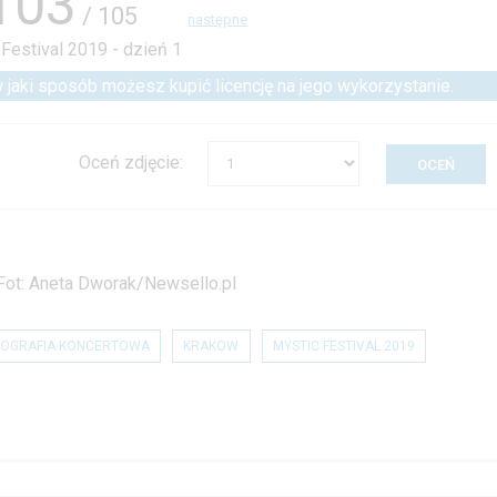
103
/ 105
następne
 w jaki sposób możesz kupić licencję na jego wykorzystanie.
Oceń zdjęcie:
 Fot: Aneta Dworak/Newsello.pl
OGRAFIA KONCERTOWA
KRAKOW
MYSTIC FESTIVAL 2019