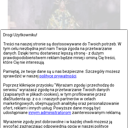
Drogi Użytkowniku!
Treści na naszej stronie są dostosowywane do Twoich potrzeb. W
tym celu niezbędna jest nam Twoja zgoda na przetwarzanie
danych. Dzięki temu dostaniesz lepszą stronę - z dużym
prawdopodobieństwem reklam będzie mniej i ominą Cię treści,
które Cię nie interesują.
Wrocław: Romeo i Julia - próba prasowa we wrocławskim
Teatrze Capitol
Pamiętaj, że twoje dane są u nas bezpieczne. Szczegóły możesz
sprawdzić w naszej
polityce prywatności
.
Zdjęć: 26
Poprzez kliknięcie przycisku "Wyrażam zgodę i przechodzę do
serwisu" wyrażasz zgodę na przetwarzanie Twoich danych
(zapisanych w plikach cookies), w tym profilowanie przez
dlaStudenta sp. z o.o. i naszych partnerów w celach
marketingowych, obejmujących analitykę oraz personalizowanie
ofert, reklam i innych usług. Powyższe dane mogą być
udostępniane
innym administratorom
zainteresowanym reklamą.
Wyrażenie zgody jest dobrowolne i w każdej chwili możesz ją
wycofać zaznaczając odpowiednią opcję w naszej polityce