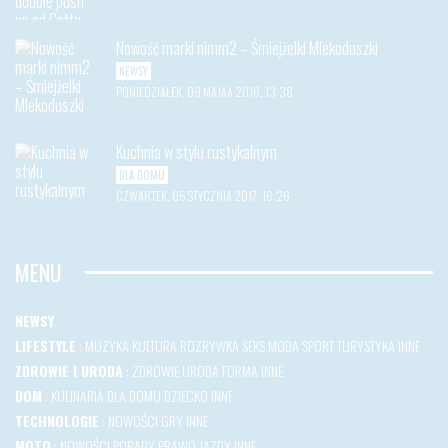
Nowość marki nimm2 – Śmiejżelki Mlekoduszki
NEWSY
PONIEDZIAŁEK, 09 MAJAA 2016, 13:38
Kuchnia w stylu rustykalnym
DLA DOMU
CZWARTEK, 05 STYCZNIA 2017, 16:26
MENU
NEWSY
LIFESTYLE
:
MUZYKA
KULTURA
ROZRYWKA
SEKS
MODA
SPORT
TURYSTYKA
INNE
ZDROWIE I URODA
:
ZDROWIE
URODA
FORMA
INNE
DOM
:
KULINARIA
DLA DOMU
DZIECKO
INNE
TECHNOLOGIE
:
NOWOŚCI
GRY
INNE
MOTO
:
NOWOŚCI
PORADY
PRAWO JAZDY
INNE