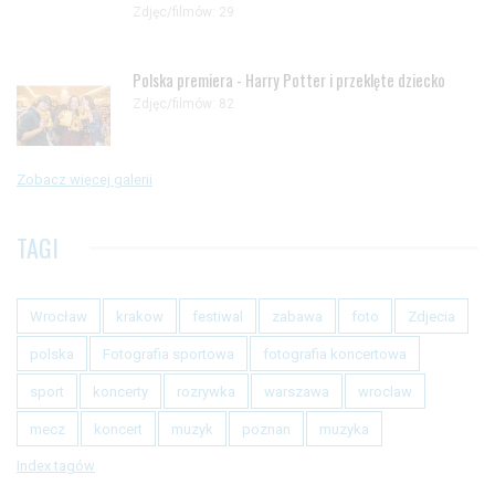
Zdjęc/filmów: 29
Polska premiera - Harry Potter i przeklęte dziecko
Zdjęc/filmów: 82
Zobacz więcej galerii
TAGI
Wrocław
krakow
festiwal
zabawa
foto
Zdjecia
polska
Fotografia sportowa
fotografia koncertowa
sport
koncerty
rozrywka
warszawa
wroclaw
mecz
koncert
muzyk
poznan
muzyka
Index tagów