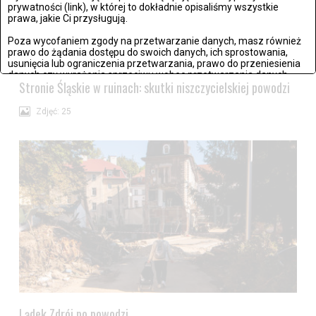
prywatności (link), w której to dokładnie opisaliśmy wszystkie
prawa, jakie Ci przysługują.
Poza wycofaniem zgody na przetwarzanie danych, masz również
prawo do żądania dostępu do swoich danych, ich sprostowania,
usunięcia lub ograniczenia przetwarzania, prawo do przeniesienia
danych czy wyrażenia sprzeciwu wobec przetwarzania danych.
Stronie Śląskie w ruinach: skutki niszczycielskiej powodzi
Jeżeli nie chcesz wyrazić zgody na przetwarzanie plików cookies,
przejdź do
ustawień zaawansowanych
.
Zdjęć: 25
Wyrażam zgodę i przechodzę do serwisu
Lądek Zdrój po powodzi