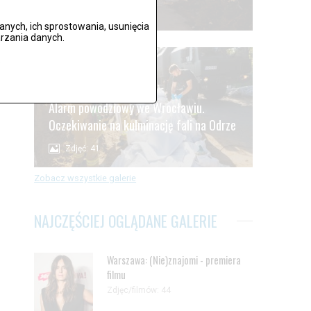
Zdjęć: 59
ych, ich sprostowania, usunięcia
rzania danych.
.
Alarm powodziowy we Wrocławiu.
Oczekiwanie na kulminację fali na Odrze
Zdjęć: 41
Zobacz wszystkie galerie
NAJCZĘŚCIEJ OGLĄDANE GALERIE
Warszawa: (Nie)znajomi - premiera
filmu
Zdjęc/filmów: 44