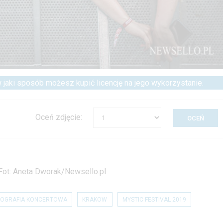
 w jaki sposób możesz kupić licencję na jego wykorzystanie.
Oceń zdjęcie:
 Fot: Aneta Dworak/Newsello.pl
OGRAFIA KONCERTOWA
KRAKOW
MYSTIC FESTIVAL 2019