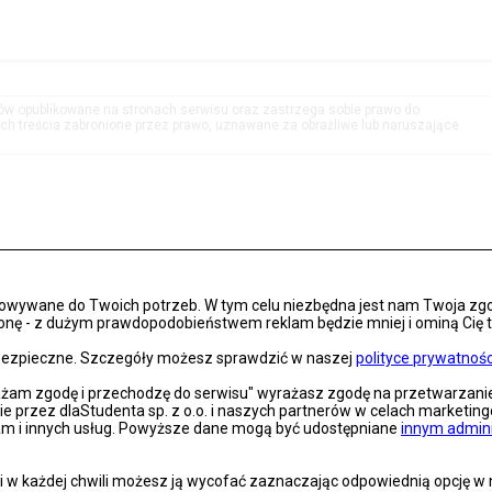
tów opublikowane na stronach serwisu oraz zastrzega sobie prawo do
h treścia zabronione przez prawo, uznawane za obraźliwe lub naruszające
osowywane do Twoich potrzeb. W tym celu niezbędna jest nam Twoja zg
onę - z dużym prawdopodobieństwem reklam będzie mniej i ominą Cię treś
s bezpieczne. Szczegóły możesz sprawdzić w naszej
polityce prywatnośc
rażam zgodę i przechodzę do serwisu" wyrażasz zgodę na przetwarzan
nie przez dlaStudenta sp. z o.o. i naszych partnerów w celach marketin
lam i innych usług. Powyższe dane mogą być udostępniane
innym admin
 w każdej chwili możesz ją wycofać zaznaczając odpowiednią opcję w na