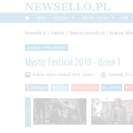
NEWSY
LIFESTYLE
ZDROWIE I URODA
DOM
Newsello.pl
/
Galerie
/
Galerie newsello.pl
/
Kraków: Myst
ZDJĘCIA, FILMY, GALERIE
Mystic Festival 2019 - dzień 1
Kraków: Mystic Festival 2019 - dzień 1
czwartek, 27 c
Udostępnij
Twitter
Google Plus
LinkedIn
P