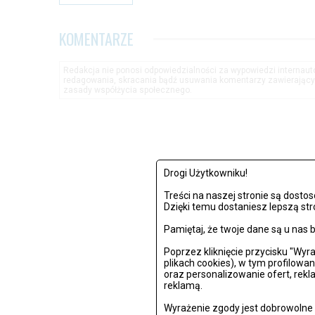
KOMENTARZE
Redakcja nie ponosi odpowiedzialności za wypowiedzi internau
redagowania, skracania bądź usuwania komentarzy zawierającyc
zasady współżycia społecznego.
Drogi Użytkowniku!
Treści na naszej stronie są dost
Dzięki temu dostaniesz lepszą str
Pamiętaj, że twoje dane są u na
Poprzez kliknięcie przycisku "Wy
plikach cookies), w tym profilowa
oraz personalizowanie ofert, rek
reklamą.
Wyrażenie zgody jest dobrowolne i