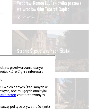
Wrocław: Romeo i Julia - próba prasowa
we wrocławskim Teatrze Capitol
Zdjęć: 26
Stronie Śląskie w ruinach: skutki
niszczycielskiej powodzi
Zdjęć: 25
oda na przetwarzanie danych.
ci, które Cię nie interesują.
i
.
ie Twoich danych (zapisanych w
gowych, obejmujących analitykę
istratorom
zainteresowanym
Lądek Zdrój po powodzi
szej polityce prywatności (link),