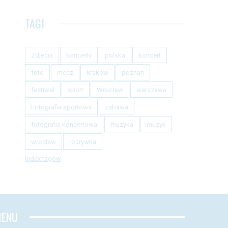
TAGI
Zdjecia
koncerty
polska
koncert
foto
mecz
krakow
poznan
festiwal
sport
Wrocław
warszawa
Fotografia sportowa
zabawa
fotografia koncertowa
muzyka
muzyk
wroclaw
rozrywka
Index tagów
ENU