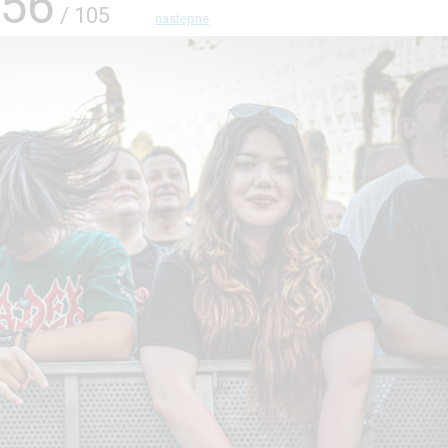
56
/ 105
następne