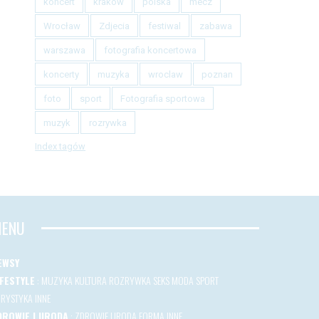
koncert
krakow
polska
mecz
Wrocław
Zdjecia
festiwal
zabawa
warszawa
fotografia koncertowa
koncerty
muzyka
wroclaw
poznan
foto
sport
Fotografia sportowa
muzyk
rozrywka
Index tagów
ENU
EWSY
IFESTYLE
:
MUZYKA
KULTURA
ROZRYWKA
SEKS
MODA
SPORT
URYSTYKA
INNE
DROWIE I URODA
:
ZDROWIE
URODA
FORMA
INNE