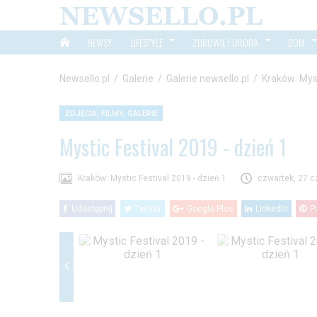
NEWSY
LIFESTYLE
ZDROWIE I URODA
DOM
Newsello.pl
/
Galerie
/
Galerie newsello.pl
/
Kraków: Myst
ZDJĘCIA, FILMY, GALERIE
Mystic Festival 2019 - dzień 1
Kraków: Mystic Festival 2019 - dzień 1
czwartek, 27 c
Udostępnij
Twitter
Google Plus
LinkedIn
P