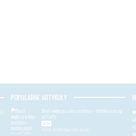
POPULARNE ARTYKUŁY
M
Biust większy o dwa rozmiary – double push up
 z
N
od Gatty
L
MODA
T
PIĄTEK, 15 STYCZNIA 2016, 08:43
Z