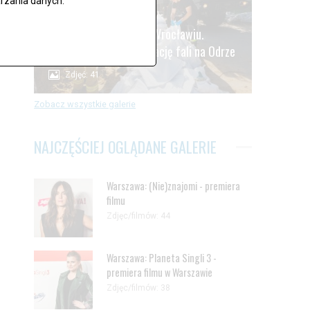
rzania danych.
.
Alarm powodziowy we Wrocławiu.
Oczekiwanie na kulminację fali na Odrze
Zdjęć: 41
Zobacz wszystkie galerie
NAJCZĘŚCIEJ OGLĄDANE GALERIE
Warszawa: (Nie)znajomi - premiera
filmu
Zdjęc/filmów: 44
Warszawa: Planeta Singli 3 -
premiera filmu w Warszawie
Zdjęc/filmów: 38