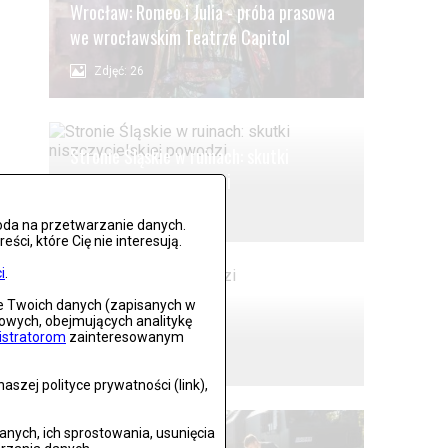
Wrocław: Romeo i Julia - próba prasowa
we wrocławskim Teatrze Capitol
Zdjęć: 26
Stronie Śląskie w ruinach: skutki
niszczycielskiej powodzi
Zdjęć: 25
oda na przetwarzanie danych.
ci, które Cię nie interesują.
i
.
ie Twoich danych (zapisanych w
Lądek Zdrój po powodzi
gowych, obejmujących analitykę
istratorom
zainteresowanym
Zdjęć: 59
szej polityce prywatności (link),
ych, ich sprostowania, usunięcia