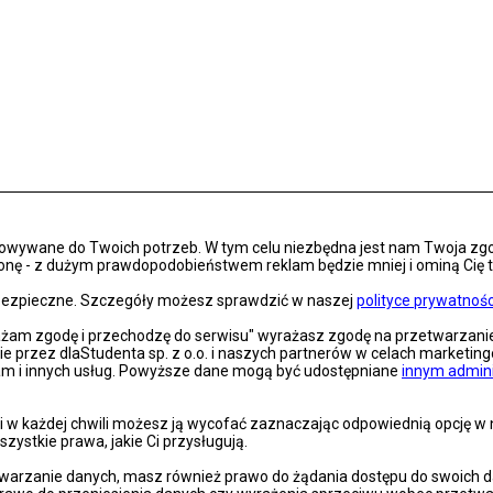
osowywane do Twoich potrzeb. W tym celu niezbędna jest nam Twoja zg
onę - z dużym prawdopodobieństwem reklam będzie mniej i ominą Cię treś
s bezpieczne. Szczegóły możesz sprawdzić w naszej
polityce prywatnośc
rażam zgodę i przechodzę do serwisu" wyrażasz zgodę na przetwarzan
nie przez dlaStudenta sp. z o.o. i naszych partnerów w celach marketin
lam i innych usług. Powyższe dane mogą być udostępniane
innym admin
 w każdej chwili możesz ją wycofać zaznaczając odpowiednią opcję w na
szystkie prawa, jakie Ci przysługują.
arzanie danych, masz również prawo do żądania dostępu do swoich dan