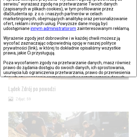
serwisu" wyrażasz zgodę na przetwarzanie Twoich danych
(zapisanych w plikach cookies), w tym profilowanie przez
dlaStudenta sp. z o.o. i naszych partnerów w celach
marketingowych, obejmujących analitykę oraz personalizowanie
ofert, reklam i innych usług. Powyższe dane mogą być
udostępniane
innym administratorom
zainteresowanym reklamą.
Wyrażenie zgody jest dobrowolne i w każdej chwili możesz ją
wycofać zaznaczając odpowiednią opcję w naszej polityce
prywatności (link), w której to dokładnie opisaliśmy wszystkie
prawa, jakie Ci przysługują.
Poza wycofaniem zgody na przetwarzanie danych, masz również
prawo do żądania dostępu do swoich danych, ich sprostowania,
usunięcia lub ograniczenia przetwarzania, prawo do przeniesienia
danych czy wyrażenia sprzeciwu wobec przetwarzania danych.
Jeżeli nie chcesz wyrazić zgody na przetwarzanie plików cookies,
Lądek Zdrój po powodzi
przejdź do
ustawień zaawansowanych
.
Zdjęć: 59
Wyrażam zgodę i przechodzę do serwisu