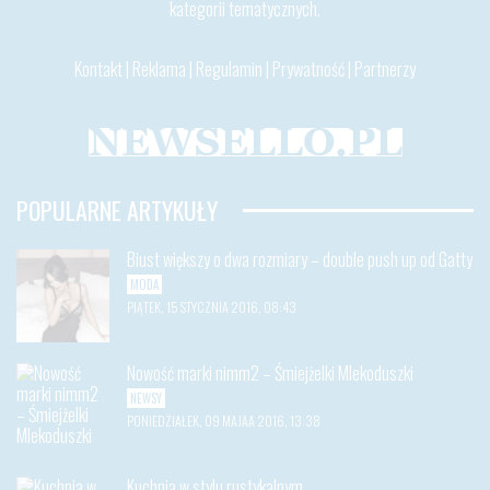
kategorii tematycznych.
Kontakt
|
Reklama
|
Regulamin
|
Prywatność
|
Partnerzy
POPULARNE ARTYKUŁY
Biust większy o dwa rozmiary – double push up od Gatty
MODA
PIĄTEK, 15 STYCZNIA 2016, 08:43
Nowość marki nimm2 – Śmiejżelki Mlekoduszki
NEWSY
PONIEDZIAŁEK, 09 MAJAA 2016, 13:38
Kuchnia w stylu rustykalnym