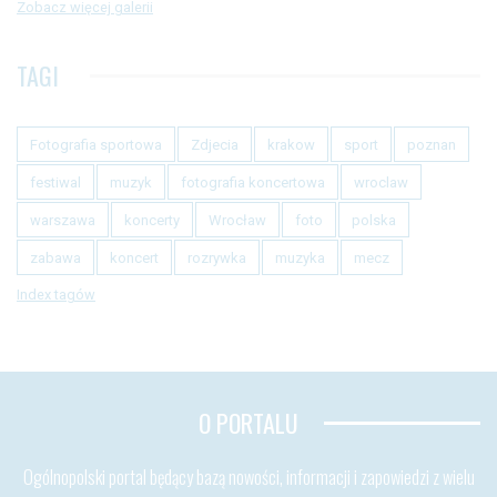
Zobacz więcej galerii
TAGI
Fotografia sportowa
Zdjecia
krakow
sport
poznan
festiwal
muzyk
fotografia koncertowa
wroclaw
warszawa
koncerty
Wrocław
foto
polska
zabawa
koncert
rozrywka
muzyka
mecz
Index tagów
O PORTALU
Ogólnopolski portal będący bazą nowości, informacji i zapowiedzi z wielu