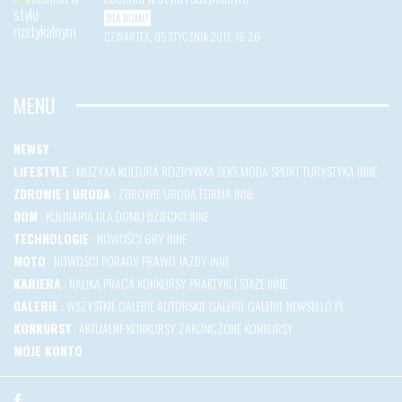
DLA DOMU
CZWARTEK, 05 STYCZNIA 2017, 16:26
MENU
NEWSY
LIFESTYLE
:
MUZYKA
KULTURA
ROZRYWKA
SEKS
MODA
SPORT
TURYSTYKA
INNE
ZDROWIE I URODA
:
ZDROWIE
URODA
FORMA
INNE
DOM
:
KULINARIA
DLA DOMU
DZIECKO
INNE
TECHNOLOGIE
:
NOWOŚCI
GRY
INNE
MOTO
:
NOWOŚCI
PORADY
PRAWO JAZDY
INNE
KARIERA
:
NAUKA
PRACA
KONKURSY
PRAKTYKI I STAŻE
INNE
GALERIE
:
WSZYSTKIE GALERIE
AUTORSKIE GALERIE
GALERIE NEWSELLO.PL
KONKURSY
:
AKTUALNE KONKURSY
ZAKOŃCZONE KONKURSY
MOJE KONTO