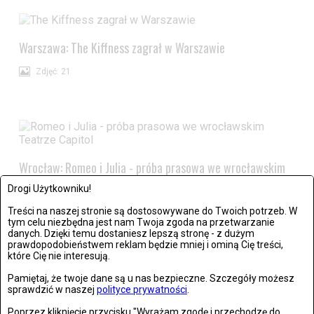
Warszawa: The Kiffness zagrał w Warszawie
Zdjęć: 21
Wrocław: Romeo i Julia - próba prasowa we wrocławskim
Teatrze Capitol
Drogi Użytkowniku!
Zdjęć: 26
Treści na naszej stronie są dostosowywane do Twoich potrzeb. W
tym celu niezbędna jest nam Twoja zgoda na przetwarzanie
danych. Dzięki temu dostaniesz lepszą stronę - z dużym
prawdopodobieństwem reklam będzie mniej i ominą Cię treści,
które Cię nie interesują.
Pamiętaj, że twoje dane są u nas bezpieczne. Szczegóły możesz
Stronie Śląskie w ruinach: skutki niszczycielskiej powodzi
sprawdzić w naszej
polityce prywatności
.
Zdjęć: 25
Poprzez kliknięcie przycisku "Wyrażam zgodę i przechodzę do