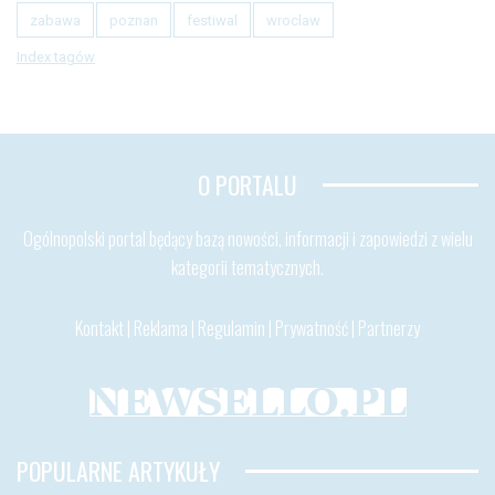
zabawa
poznan
festiwal
wroclaw
Index tagów
O PORTALU
Ogólnopolski portal będący bazą nowości, informacji i zapowiedzi z wielu
kategorii tematycznych.
Kontakt
|
Reklama
|
Regulamin
|
Prywatność
|
Partnerzy
POPULARNE ARTYKUŁY