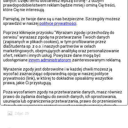
danych. Dzięki temu dostaniesz lepszą stronę - z dużym
prawdopodobieństwem reklam będzie mniej i ominą Cię treści,
które Cię nie interesują.
Warszawa: The Kiffness zagrał w Warszawie
Pamiętaj, że twoje dane są u nas bezpieczne. Szczegóły możesz
sprawdzić w naszej
polityce prywatności
.
Zdjęć: 21
Poprzez kliknięcie przycisku "Wyrażam zgodę i przechodzę do
serwisu" wyrażasz zgodę na przetwarzanie Twoich danych
(zapisanych w plikach cookies), w tym profilowanie przez
dlaStudenta sp. z o.o. i naszych partnerów w celach
marketingowych, obejmujących analitykę oraz personalizowanie
Wrocław: Romeo i Julia - próba prasowa we wrocławskim
ofert, reklam i innych usług. Powyższe dane mogą być
udostępniane
innym administratorom
zainteresowanym reklamą.
Teatrze Capitol
Wyrażenie zgody jest dobrowolne i w każdej chwili możesz ją
Zdjęć: 26
wycofać zaznaczając odpowiednią opcję w naszej polityce
prywatności (link), w której to dokładnie opisaliśmy wszystkie
prawa, jakie Ci przysługują.
Poza wycofaniem zgody na przetwarzanie danych, masz również
prawo do żądania dostępu do swoich danych, ich sprostowania,
usunięcia lub ograniczenia przetwarzania, prawo do przeniesienia
Stronie Śląskie w ruinach: skutki niszczycielskiej powodzi
danych czy wyrażenia sprzeciwu wobec przetwarzania danych.
Zdjęć: 25
Jeżeli nie chcesz wyrazić zgody na przetwarzanie plików cookies,
przejdź do
ustawień zaawansowanych
.