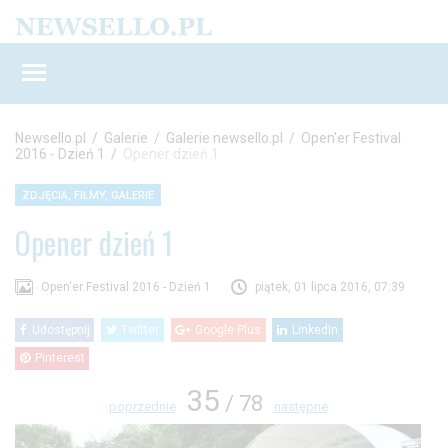
Newsello.pl
/
Galerie
/
Galerie newsello.pl
/
Open'er Festival
2016 - Dzień 1
/
Opener dzień 1
ZDJĘCIA, FILMY, GALERIE
Opener dzień 1
Open'er Festival 2016 - Dzień 1
piątek, 01 lipca 2016, 07:39
Udostępnij
Twitter
Google Plus
LinkedIn
Pinterest
35
/ 78
poprzednie
następne