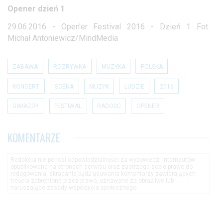
Opener dzień 1
29.06.2016 - Open'er Festival 2016 - Dzień 1 Fot:
Michał Antoniewicz/MindMedia
ZABAWA
ROZRYWKA
MUZYKA
POLSKA
KONCERT
SCENA
MUZYK
LUDZIE
2016
GWIAZDY
FESTIWAL
RADOSC
OPENER
KOMENTARZE
Redakcja nie ponosi odpowiedzialności za wypowiedzi internautów
opublikowane na stronach serwisu oraz zastrzega sobie prawo do
redagowania, skracania bądź usuwania komentarzy zawierających
treścia zabronione przez prawo, uznawane za obraźliwe lub
naruszające zasady współżycia społecznego.