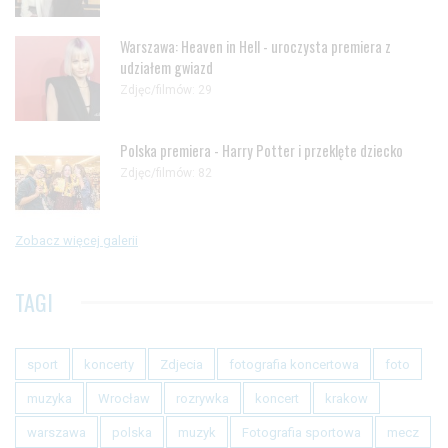
Warszawa: Heaven in Hell - uroczysta premiera z
udziałem gwiazd
Zdjęc/filmów: 29
Polska premiera - Harry Potter i przeklęte dziecko
Zdjęc/filmów: 82
Zobacz więcej galerii
TAGI
sport
koncerty
Zdjecia
fotografia koncertowa
foto
muzyka
Wrocław
rozrywka
koncert
krakow
warszawa
polska
muzyk
Fotografia sportowa
mecz