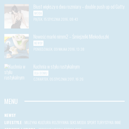
Biust większy o dwa rozmiary – double push up od Gatty
MODA
PIĄTEK, 15 STYCZNIA 2016, 08:43
Nowość marki nimm2 – Śmiejżelki Mlekoduszki
NEWSY
PONIEDZIAŁEK, 09 MAJAA 2016, 13:38
Kuchnia w stylu rustykalnym
DLA DOMU
CZWARTEK, 05 STYCZNIA 2017, 16:26
MENU
NEWSY
LIFESTYLE
:
MUZYKA
KULTURA
ROZRYWKA
SEKS
MODA
SPORT
TURYSTYKA
INNE