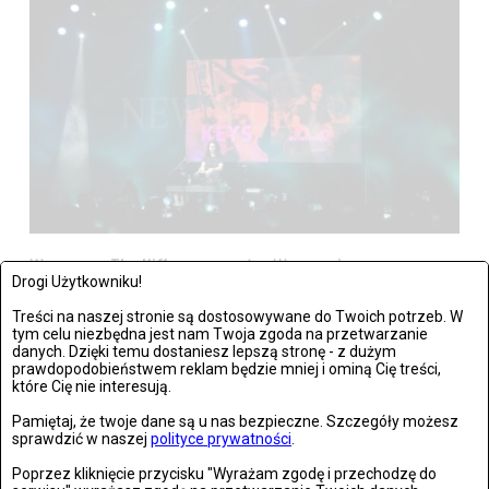
Warszawa: The Kiffness zagrał w Warszawie
Drogi Użytkowniku!
Zdjęć: 21
Treści na naszej stronie są dostosowywane do Twoich potrzeb. W
tym celu niezbędna jest nam Twoja zgoda na przetwarzanie
danych. Dzięki temu dostaniesz lepszą stronę - z dużym
prawdopodobieństwem reklam będzie mniej i ominą Cię treści,
które Cię nie interesują.
Wrocław: Romeo i Julia - próba prasowa we wrocławskim
Pamiętaj, że twoje dane są u nas bezpieczne. Szczegóły możesz
sprawdzić w naszej
polityce prywatności
.
Teatrze Capitol
Poprzez kliknięcie przycisku "Wyrażam zgodę i przechodzę do
Zdjęć: 26