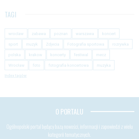
TAGI
wroclaw
zabawa
poznan
warszawa
koncert
sport
muzyk
Zdjecia
Fotografia sportowa
rozrywka
polska
krakow
koncerty
festiwal
mecz
Wrocław
foto
fotografia koncertowa
muzyka
Index tagów
O PORTALU
Ogólnopolski portal będący bazą nowości, informacji i zapowiedzi z wielu
kategorii tematycznych.