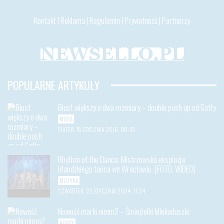
Kontakt
|
Reklama
|
Regulamin
|
Prywatność
|
Partnerzy
POPULARNE ARTYKUŁY
Biust większy o dwa rozmiary – double push up od Gatty
MODA
PIĄTEK, 15 STYCZNIA 2016, 08:43
Rhythm of the Dance: Mistrzowska eksplozja
irlandzkiego tańca we Wrocławiu. [FOTO, WIDEO]
MUZYKA
CZWARTEK, 25 STYCZNIA 2024, 11:24
Nowość marki nimm2 – Śmiejżelki Mlekoduszki
NEWSY