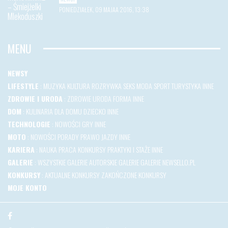
PONIEDZIAŁEK, 09 MAJAA 2016, 13:38
MENU
NEWSY
LIFESTYLE
:
MUZYKA
KULTURA
ROZRYWKA
SEKS
MODA
SPORT
TURYSTYKA
INNE
ZDROWIE I URODA
:
ZDROWIE
URODA
FORMA
INNE
DOM
:
KULINARIA
DLA DOMU
DZIECKO
INNE
TECHNOLOGIE
:
NOWOŚCI
GRY
INNE
MOTO
:
NOWOŚCI
PORADY
PRAWO JAZDY
INNE
KARIERA
:
NAUKA
PRACA
KONKURSY
PRAKTYKI I STAŻE
INNE
GALERIE
:
WSZYSTKIE GALERIE
AUTORSKIE GALERIE
GALERIE NEWSELLO.PL
KONKURSY
:
AKTUALNE KONKURSY
ZAKOŃCZONE KONKURSY
MOJE KONTO