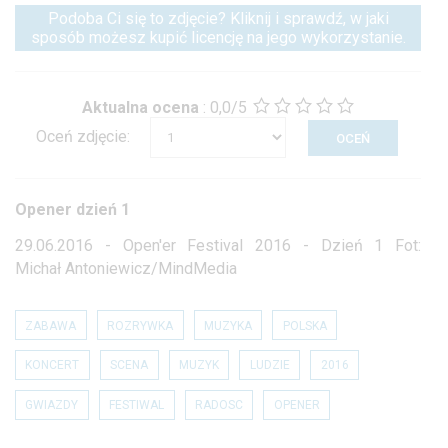
Podoba Ci się to zdjęcie? Kliknij i sprawdź, w jaki
sposób możesz kupić licencję na jego wykorzystanie.
Aktualna ocena
:
0,0/5
Oceń zdjęcie:
Opener dzień 1
29.06.2016 - Open'er Festival 2016 - Dzień 1 Fot:
Michał Antoniewicz/MindMedia
ZABAWA
ROZRYWKA
MUZYKA
POLSKA
KONCERT
SCENA
MUZYK
LUDZIE
2016
GWIAZDY
FESTIWAL
RADOSC
OPENER