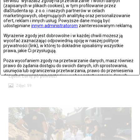
serwisu" wyrażasz zgodę na przetwarzanie Twoich danych
(zapisanych w plikach cookies), w tym profilowanie przez
dlaStudenta sp. z o.o. i naszych partnerów w celach
marketingowych, obejmujących analitykę oraz personalizowanie
ofert, reklam i innych usług. Powyższe dane mogą być
udostępniane
innym administratorom
zainteresowanym reklamą.
Stronie Śląskie w ruinach: skutki niszczycielskiej powodzi
Wyrażenie zgody jest dobrowolne i w każdej chwili możesz ją
wycofać zaznaczając odpowiednią opcję w naszej polityce
Zdjęć: 25
prywatności (link), w której to dokładnie opisaliśmy wszystkie
prawa, jakie Ci przysługują.
Poza wycofaniem zgody na przetwarzanie danych, masz również
prawo do żądania dostępu do swoich danych, ich sprostowania,
usunięcia lub ograniczenia przetwarzania, prawo do przeniesienia
Lądek Zdrój po powodzi
danych czy wyrażenia sprzeciwu wobec przetwarzania danych.
Jeżeli nie chcesz wyrazić zgody na przetwarzanie plików cookies,
Zdjęć: 59
przejdź do
ustawień zaawansowanych
.
Wyrażam zgodę i przechodzę do serwisu