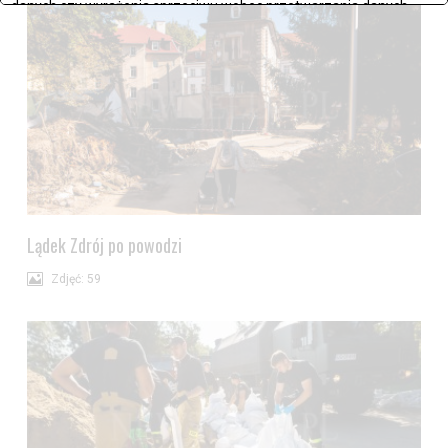
danych czy wyrażenia sprzeciwu wobec przetwarzania danych.
Jeżeli nie chcesz wyrazić zgody na przetwarzanie plików cookies,
przejdź do
ustawień zaawansowanych
.
Wyrażam zgodę i przechodzę do serwisu
Lądek Zdrój po powodzi
Zdjęć: 59