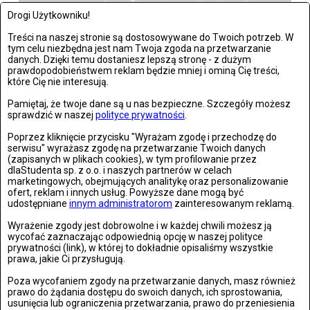
Drogi Użytkowniku!
Warszawa: The Kiffness zagrał w Warszawie
Treści na naszej stronie są dostosowywane do Twoich potrzeb. W
tym celu niezbędna jest nam Twoja zgoda na przetwarzanie
danych. Dzięki temu dostaniesz lepszą stronę - z dużym
Zdjęć: 21
prawdopodobieństwem reklam będzie mniej i ominą Cię treści,
które Cię nie interesują.
Pamiętaj, że twoje dane są u nas bezpieczne. Szczegóły możesz
sprawdzić w naszej
polityce prywatności
.
Wrocław: Romeo i Julia - próba prasowa we wrocławskim
Poprzez kliknięcie przycisku "Wyrażam zgodę i przechodzę do
serwisu" wyrażasz zgodę na przetwarzanie Twoich danych
Teatrze Capitol
(zapisanych w plikach cookies), w tym profilowanie przez
dlaStudenta sp. z o.o. i naszych partnerów w celach
Zdjęć: 26
marketingowych, obejmujących analitykę oraz personalizowanie
ofert, reklam i innych usług. Powyższe dane mogą być
udostępniane
innym administratorom
zainteresowanym reklamą.
Wyrażenie zgody jest dobrowolne i w każdej chwili możesz ją
wycofać zaznaczając odpowiednią opcję w naszej polityce
Stronie Śląskie w ruinach: skutki niszczycielskiej powodzi
prywatności (link), w której to dokładnie opisaliśmy wszystkie
prawa, jakie Ci przysługują.
Zdjęć: 25
Poza wycofaniem zgody na przetwarzanie danych, masz również
prawo do żądania dostępu do swoich danych, ich sprostowania,
usunięcia lub ograniczenia przetwarzania, prawo do przeniesienia