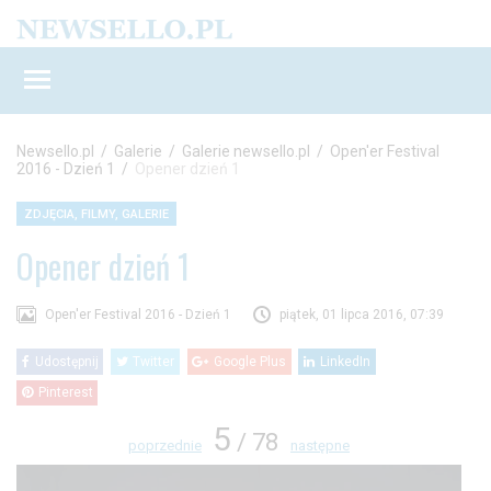
Newsello.pl
/
Galerie
/
Galerie newsello.pl
/
Open'er Festival
2016 - Dzień 1
/
Opener dzień 1
ZDJĘCIA, FILMY, GALERIE
Opener dzień 1
Open'er Festival 2016 - Dzień 1
piątek, 01 lipca 2016, 07:39
Udostępnij
Twitter
Google Plus
LinkedIn
Pinterest
5
/ 78
poprzednie
następne