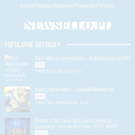
Kontakt
|
Reklama
|
Regulamin
|
Prywatność
|
Partnerzy
POPULARNE ARTYKUŁY
Biust większy o dwa rozmiary – double push up od Gatty
MODA
PIĄTEK, 15 STYCZNIA 2016, 08:43
Nowość marki nimm2 – Śmiejżelki Mlekoduszki
NEWSY
PONIEDZIAŁEK, 09 MAJAA 2016, 13:38
Rhythm of the Dance: Mistrzowska eksplozja
irlandzkiego tańca we Wrocławiu. [FOTO, WIDEO]
MUZYKA