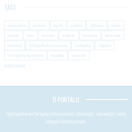
TAGI
warszawa
poznan
sport
polska
zabawa
mecz
muzyk
foto
koncert
krakow
koncerty
Wrocław
festiwal
fotografia koncertowa
rozrywka
Zdjecia
Fotografia sportowa
muzyka
wroclaw
Index tagów
O PORTALU
Ogólnopolski portal będący bazą nowości, informacji i zapowiedzi z wielu
kategorii tematycznych.