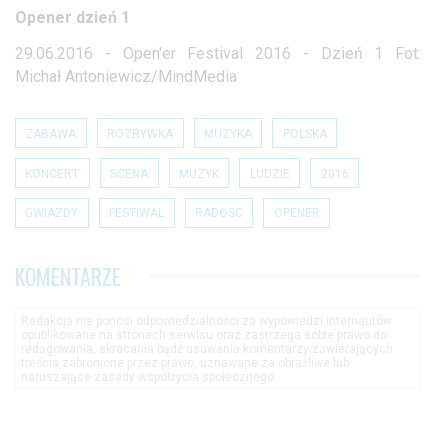
Opener dzień 1
29.06.2016 - Open'er Festival 2016 - Dzień 1 Fot:
Michał Antoniewicz/MindMedia
ZABAWA
ROZRYWKA
MUZYKA
POLSKA
KONCERT
SCENA
MUZYK
LUDZIE
2016
GWIAZDY
FESTIWAL
RADOSC
OPENER
KOMENTARZE
Redakcja nie ponosi odpowiedzialności za wypowiedzi internautów
opublikowane na stronach serwisu oraz zastrzega sobie prawo do
redagowania, skracania bądź usuwania komentarzy zawierających
treścia zabronione przez prawo, uznawane za obraźliwe lub
naruszające zasady współżycia społecznego.