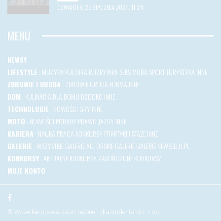
CZWARTEK, 25 STYCZNIA 2024, 11:24
MENU
NEWSY
LIFESTYLE
:
MUZYKA
KULTURA
ROZRYWKA
SEKS
MODA
SPORT
TURYSTYKA
INNE
ZDROWIE I URODA
:
ZDROWIE
URODA
FORMA
INNE
DOM
:
KULINARIA
DLA DOMU
DZIECKO
INNE
TECHNOLOGIE
:
NOWOŚCI
GRY
INNE
MOTO
:
NOWOŚCI
PORADY
PRAWO JAZDY
INNE
KARIERA
:
NAUKA
PRACA
KONKURSY
PRAKTYKI I STAŻE
INNE
GALERIE
:
WSZYSTKIE GALERIE
AUTORSKIE GALERIE
GALERIE NEWSELLO.PL
KONKURSY
:
AKTUALNE KONKURSY
ZAKOŃCZONE KONKURSY
MOJE KONTO
© Wszelkie prawa zastrzeżone - dlastudenta Sp. z o.o.