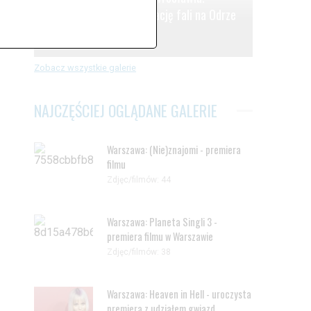
.
Oczekiwanie na kulminację fali na Odrze
Zdjęć: 41
Zobacz wszystkie galerie
NAJCZĘŚCIEJ OGLĄDANE GALERIE
Warszawa: (Nie)znajomi - premiera
filmu
Zdjęc/filmów: 44
Warszawa: Planeta Singli 3 -
premiera filmu w Warszawie
Zdjęc/filmów: 38
Warszawa: Heaven in Hell - uroczysta
premiera z udziałem gwiazd