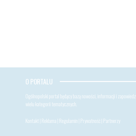
O PORTALU
Ogólnopolski portal będący bazą nowości, informacji i zapowiedzi
wielu kategorii tematycznych.
Kontakt
|
Reklama
|
Regulamin
|
Prywatność
|
Partnerzy