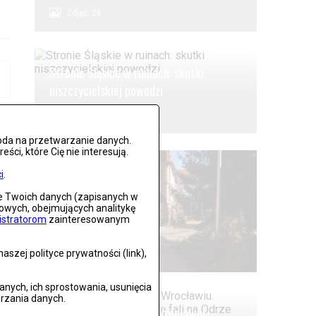
Zdjęć: 26
Stronie Śląskie w ruinach: skutki
niszczycielskiej powodzi
Zdjęć: 25
oda na przetwarzanie danych.
ci, które Cię nie interesują.
i
.
ie Twoich danych (zapisanych w
gowych, obejmujących analitykę
istratorom
zainteresowanym
Lądek Zdrój po powodzi
szej polityce prywatności (link),
Zdjęć: 59
ych, ich sprostowania, usunięcia
rzania danych.
Alarm powodziowy we Wrocławiu.