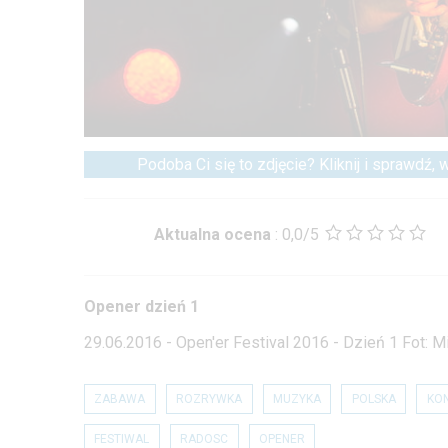
Podoba Ci się to zdjęcie? Kliknij i sprawdź,
Aktualna ocena
:
0,0/5
Opener dzień 1
29.06.2016 - Open'er Festival 2016 - Dzień 1 Fot:
ZABAWA
ROZRYWKA
MUZYKA
POLSKA
KO
FESTIWAL
RADOSC
OPENER