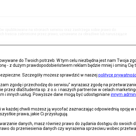
tów opublikowane na stronach serwisu oraz zastrzega sobie prawo do
h treścia zabronione przez prawo, uznawane za obraźliwe lub naruszające
osowywane do Twoich potrzeb. W tym celu niezbędna jest nam Twoja zg
onę - z dużym prawdopodobieństwem reklam będzie mniej i ominą Cię treś
s bezpieczne. Szczegóły możesz sprawdzić w naszej
polityce prywatnośc
rażam zgodę i przechodzę do serwisu" wyrażasz zgodę na przetwarzan
nie przez dlaStudenta sp. z o.o. i naszych partnerów w celach marketin
lam i innych usług. Powyższe dane mogą być udostępniane
innym admin
 w każdej chwili możesz ją wycofać zaznaczając odpowiednią opcję w na
szystkie prawa, jakie Ci przysługują.
arzanie danych, masz również prawo do żądania dostępu do swoich dan
prawo do przeniesienia danych czy wyrażenia sprzeciwu wobec przetwa