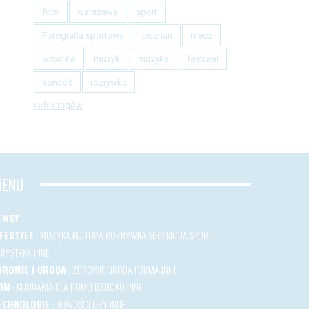
foto
warszawa
sport
Fotografia sportowa
poznan
mecz
wroclaw
muzyk
muzyka
festiwal
koncert
rozrywka
Index tagów
ENU
EWSY
IFESTYLE
:
MUZYKA
KULTURA
ROZRYWKA
SEKS
MODA
SPORT
URYSTYKA
INNE
DROWIE I URODA
:
ZDROWIE
URODA
FORMA
INNE
OM
:
KULINARIA
DLA DOMU
DZIECKO
INNE
ECHNOLOGIE
:
NOWOŚCI
GRY
INNE