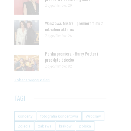
Zdjęc/filmów: 29
Warszawa: Mistrz - premiera filmu z
udziałem aktorów
Zdjęc/filmów: 26
Polska premiera - Harry Potter i
przeklęte dziecko
Zdjęc/filmów: 82
Zobacz więcej galerii
TAGI
koncerty
fotografia koncertowa
Wrocław
Zdjecia
zabawa
krakow
polska