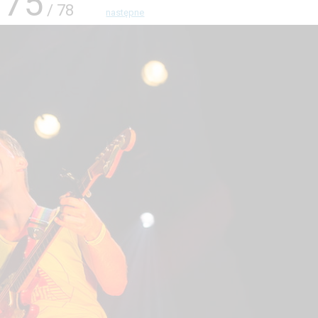
75
/ 78
następne