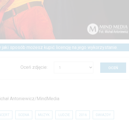
 w jaki sposób możesz kupić licencję na jego wykorzystanie.
Oceń zdjęcie:
 Michał Antoniewicz/MindMedia
NCERT
SCENA
MUZYK
LUDZIE
2016
GWIAZDY