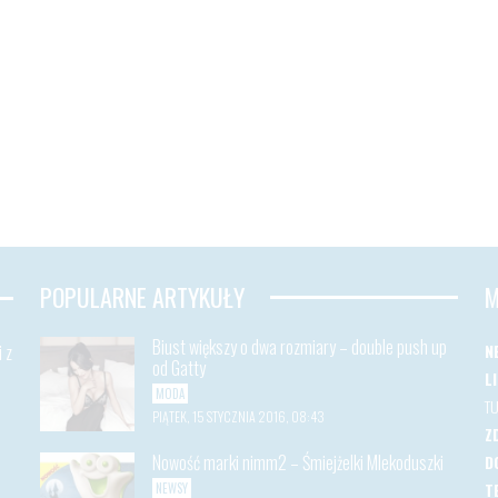
POPULARNE ARTYKUŁY
M
Biust większy o dwa rozmiary – double push up
 z
N
od Gatty
L
MODA
T
PIĄTEK, 15 STYCZNIA 2016, 08:43
Z
Nowość marki nimm2 – Śmiejżelki Mlekoduszki
D
T
NEWSY