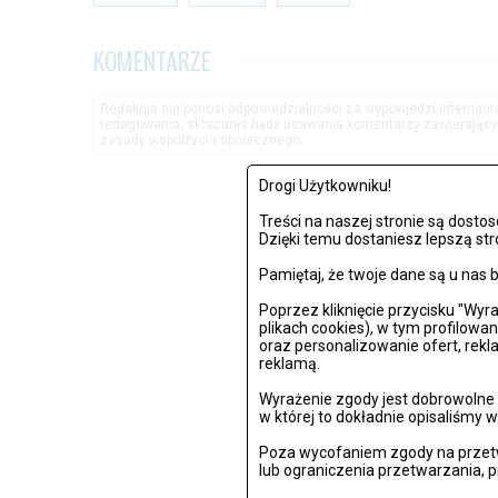
KOMENTARZE
Redakcja nie ponosi odpowiedzialności za wypowiedzi internau
redagowania, skracania bądź usuwania komentarzy zawierającyc
zasady współżycia społecznego.
Drogi Użytkowniku!
Treści na naszej stronie są dost
Dzięki temu dostaniesz lepszą str
Pamiętaj, że twoje dane są u na
Poprzez kliknięcie przycisku "Wy
plikach cookies), w tym profilowa
oraz personalizowanie ofert, rek
reklamą.
Wyrażenie zgody jest dobrowolne i
w której to dokładnie opisaliśmy w
Poza wycofaniem zgody na przetw
lub ograniczenia przetwarzania, 