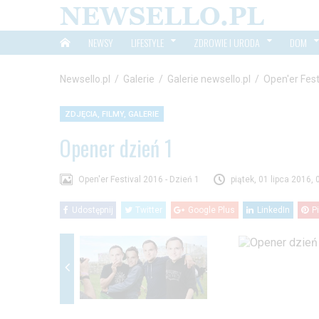
NEWSY
LIFESTYLE
ZDROWIE I URODA
DOM
Newsello.pl
/
Galerie
/
Galerie newsello.pl
/
Open'er Fest
ZDJĘCIA, FILMY, GALERIE
Opener dzień 1
Open'er Festival 2016 - Dzień 1
piątek, 01 lipca 2016, 
Udostępnij
Twitter
Google Plus
LinkedIn
P