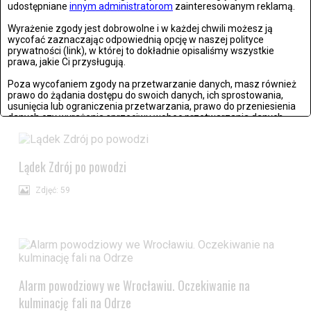
udostępniane
innym administratorom
zainteresowanym reklamą.
Wyrażenie zgody jest dobrowolne i w każdej chwili możesz ją
wycofać zaznaczając odpowiednią opcję w naszej polityce
prywatności (link), w której to dokładnie opisaliśmy wszystkie
prawa, jakie Ci przysługują.
Stronie Śląskie w ruinach: skutki niszczycielskiej powodzi
Poza wycofaniem zgody na przetwarzanie danych, masz również
prawo do żądania dostępu do swoich danych, ich sprostowania,
Zdjęć: 25
usunięcia lub ograniczenia przetwarzania, prawo do przeniesienia
danych czy wyrażenia sprzeciwu wobec przetwarzania danych.
Jeżeli nie chcesz wyrazić zgody na przetwarzanie plików cookies,
przejdź do
ustawień zaawansowanych
.
Lądek Zdrój po powodzi
Wyrażam zgodę i przechodzę do serwisu
Zdjęć: 59
Alarm powodziowy we Wrocławiu. Oczekiwanie na
kulminację fali na Odrze