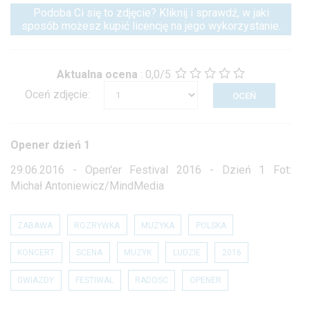
Podoba Ci się to zdjęcie? Kliknij i sprawdź, w jaki
sposób możesz kupić licencję na jego wykorzystanie.
Aktualna ocena
:
0,0/5
Oceń zdjęcie:
Opener dzień 1
29.06.2016 - Open'er Festival 2016 - Dzień 1 Fot:
Michał Antoniewicz/MindMedia
ZABAWA
ROZRYWKA
MUZYKA
POLSKA
KONCERT
SCENA
MUZYK
LUDZIE
2016
GWIAZDY
FESTIWAL
RADOSC
OPENER