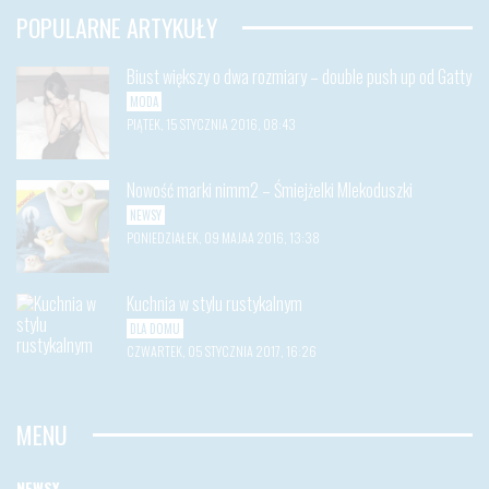
POPULARNE ARTYKUŁY
Biust większy o dwa rozmiary – double push up od Gatty
MODA
PIĄTEK, 15 STYCZNIA 2016, 08:43
Nowość marki nimm2 – Śmiejżelki Mlekoduszki
NEWSY
PONIEDZIAŁEK, 09 MAJAA 2016, 13:38
Kuchnia w stylu rustykalnym
DLA DOMU
CZWARTEK, 05 STYCZNIA 2017, 16:26
MENU
NEWSY