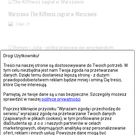
Warszawa: The Kiffness zagrał w Warszawie
Zdjęć: 21
Drogi Użytkowniku!
Wrocław: Romeo i Julia - próba prasowa we wrocławskim
Treści na naszej stronie są dostosowywane do Twoich potrzeb. W
tym celu niezbędna jest nam Twoja zgoda na przetwarzanie
Teatrze Capitol
danych. Dzięki temu dostaniesz lepszą stronę - z dużym
prawdopodobieństwem reklam będzie mniej i ominą Cię treści,
Zdjęć: 26
które Cię nie interesują.
Pamiętaj, że twoje dane są u nas bezpieczne. Szczegóły możesz
sprawdzić w naszej
polityce prywatności
.
Poprzez kliknięcie przycisku "Wyrażam zgodę i przechodzę do
serwisu" wyrażasz zgodę na przetwarzanie Twoich danych
(zapisanych w plikach cookies), w tym profilowanie przez
dlaStudenta sp. z o.o. i naszych partnerów w celach
marketingowych, obejmujących analitykę oraz personalizowanie
ofert, reklam i innych usług. Powyższe dane mogą być