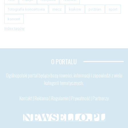
fotografia koncertowa
mecz
krakow
poznan
sport
koncert
Index tagów
O PORTALU
Ogólnopolski portal będący bazą nowości, informacji i zapowiedzi z wielu
kategorii tematycznych.
Kontakt
|
Reklama
|
Regulamin
|
Prywatność
|
Partnerzy