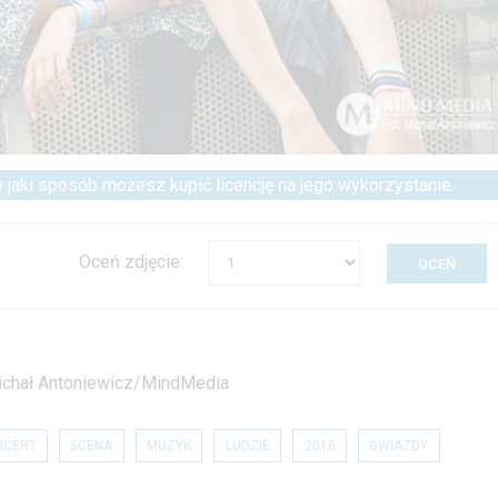
 w jaki sposób możesz kupić licencję na jego wykorzystanie.
Oceń zdjęcie:
 Michał Antoniewicz/MindMedia
NCERT
SCENA
MUZYK
LUDZIE
2016
GWIAZDY