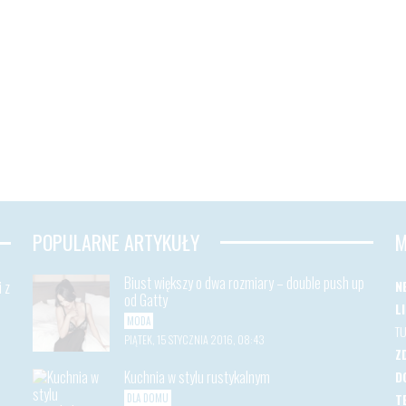
POPULARNE ARTYKUŁY
M
Biust większy o dwa rozmiary – double push up
 z
N
od Gatty
L
MODA
T
PIĄTEK, 15 STYCZNIA 2016, 08:43
Z
Kuchnia w stylu rustykalnym
D
T
DLA DOMU