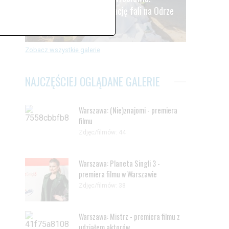
.
Oczekiwanie na kulminację fali na Odrze
Zdjęć: 41
Zobacz wszystkie galerie
NAJCZĘŚCIEJ OGLĄDANE GALERIE
Warszawa: (Nie)znajomi - premiera
filmu
Zdjęc/filmów: 44
Warszawa: Planeta Singli 3 -
premiera filmu w Warszawie
Zdjęc/filmów: 38
Warszawa: Mistrz - premiera filmu z
udziałem aktorów