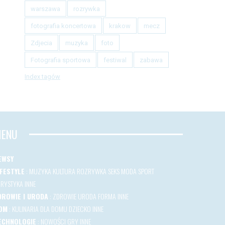
warszawa
rozrywka
fotografia koncertowa
krakow
mecz
Zdjecia
muzyka
foto
Fotografia sportowa
festiwal
zabawa
Index tagów
ENU
EWSY
IFESTYLE
:
MUZYKA
KULTURA
ROZRYWKA
SEKS
MODA
SPORT
URYSTYKA
INNE
DROWIE I URODA
:
ZDROWIE
URODA
FORMA
INNE
OM
:
KULINARIA
DLA DOMU
DZIECKO
INNE
ECHNOLOGIE
:
NOWOŚCI
GRY
INNE