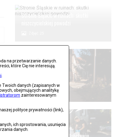
Stronie Śląskie w ruinach: skutki
niszczycielskiej powodzi
Zdjęć: 25
oda na przetwarzanie danych.
ci, które Cię nie interesują.
i
.
Lądek Zdrój po powodzi
ie Twoich danych (zapisanych w
gowych, obejmujących analitykę
Zdjęć: 59
istratorom
zainteresowanym
szej polityce prywatności (link),
ych, ich sprostowania, usunięcia
rzania danych.
Alarm powodziowy we Wrocławiu.