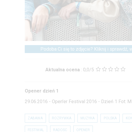
Podoba Ci się to zdjęcie? Kliknij i sprawdź,
Aktualna ocena
:
0,0/5
Opener dzień 1
29.06.2016 - Open'er Festival 2016 - Dzień 1 Fot:
ZABAWA
ROZRYWKA
MUZYKA
POLSKA
KO
FESTIWAL
RADOSC
OPENER