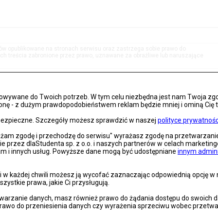
tów opublikowane na stronach serwisu oraz zastrzega sobie prawo do
h treścia zabronione przez prawo, uznawane za obraźliwe lub naruszające
osowywane do Twoich potrzeb. W tym celu niezbędna jest nam Twoja zg
onę - z dużym prawdopodobieństwem reklam będzie mniej i ominą Cię treś
s bezpieczne. Szczegóły możesz sprawdzić w naszej
polityce prywatnośc
rażam zgodę i przechodzę do serwisu" wyrażasz zgodę na przetwarzan
nie przez dlaStudenta sp. z o.o. i naszych partnerów w celach marketin
lam i innych usług. Powyższe dane mogą być udostępniane
innym admin
 w każdej chwili możesz ją wycofać zaznaczając odpowiednią opcję w na
szystkie prawa, jakie Ci przysługują.
arzanie danych, masz również prawo do żądania dostępu do swoich dan
prawo do przeniesienia danych czy wyrażenia sprzeciwu wobec przetwa