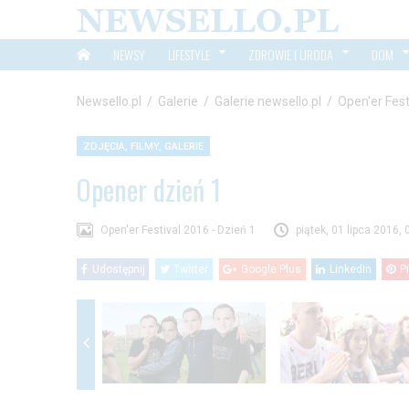
NEWSY
LIFESTYLE
ZDROWIE I URODA
DOM
Newsello.pl
/
Galerie
/
Galerie newsello.pl
/
Open'er Fest
ZDJĘCIA, FILMY, GALERIE
Opener dzień 1
Open'er Festival 2016 - Dzień 1
piątek, 01 lipca 2016, 
Udostępnij
Twitter
Google Plus
LinkedIn
P