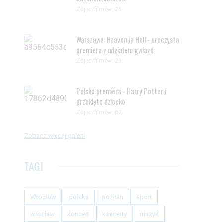
Zdjęc/filmów: 26
Warszawa: Heaven in Hell - uroczysta
premiera z udziałem gwiazd
Zdjęc/filmów: 29
Polska premiera - Harry Potter i
przeklęte dziecko
Zdjęc/filmów: 82
Zobacz więcej galerii
TAGI
Wrocław
polska
poznan
sport
wroclaw
koncert
koncerty
muzyk