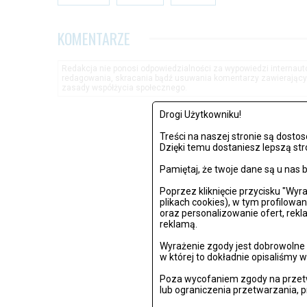
KOMENTARZE
Redakcja nie ponosi odpowiedzialności za wypowiedzi internau
redagowania, skracania bądź usuwania komentarzy zawierającyc
zasady współżycia społecznego.
Drogi Użytkowniku!
Treści na naszej stronie są dost
Dzięki temu dostaniesz lepszą str
Pamiętaj, że twoje dane są u na
Poprzez kliknięcie przycisku "Wy
plikach cookies), w tym profilowa
oraz personalizowanie ofert, rek
reklamą.
Wyrażenie zgody jest dobrowolne i
w której to dokładnie opisaliśmy w
Poza wycofaniem zgody na przetw
lub ograniczenia przetwarzania, 