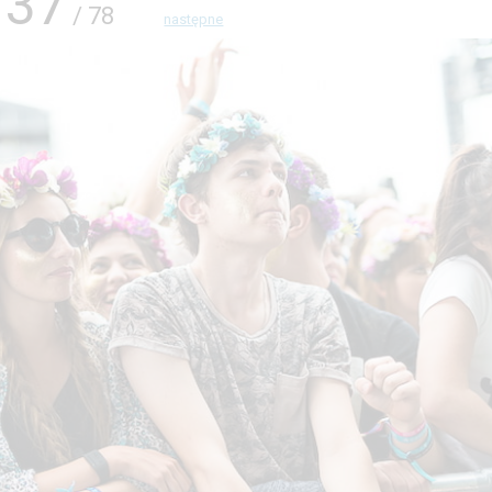
37
/ 78
następne