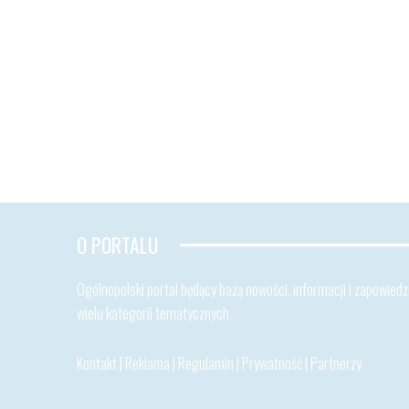
O PORTALU
Ogólnopolski portal będący bazą nowości, informacji i zapowiedzi
wielu kategorii tematycznych.
Kontakt
|
Reklama
|
Regulamin
|
Prywatność
|
Partnerzy