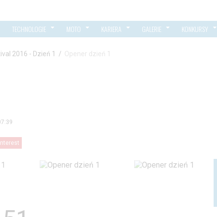
TECHNOLOGIE
MOTO
KARIERA
GALERIE
KONKURSY
ival 2016 - Dzień 1
/
Opener dzień 1
07:39
interest