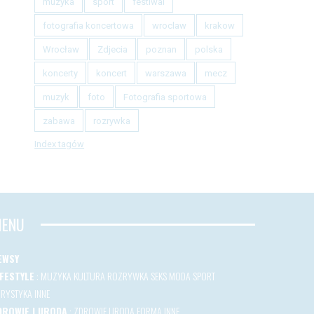
muzyka
sport
festiwal
fotografia koncertowa
wroclaw
krakow
Wrocław
Zdjecia
poznan
polska
koncerty
koncert
warszawa
mecz
muzyk
foto
Fotografia sportowa
zabawa
rozrywka
Index tagów
ENU
EWSY
IFESTYLE
:
MUZYKA
KULTURA
ROZRYWKA
SEKS
MODA
SPORT
URYSTYKA
INNE
DROWIE I URODA
:
ZDROWIE
URODA
FORMA
INNE