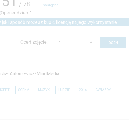
51
/ 78
następne
 w jaki sposób możesz kupić licencję na jego wykorzystanie.
Oceń zdjęcie:
 Michał Antoniewicz/MindMedia
NCERT
SCENA
MUZYK
LUDZIE
2016
GWIAZDY