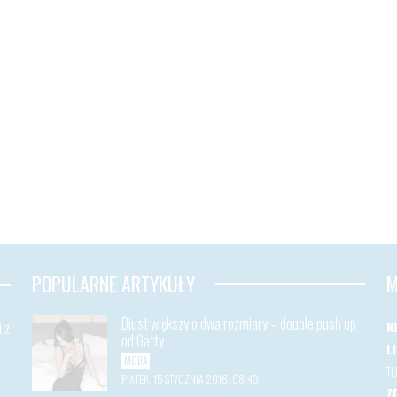
POPULARNE ARTYKUŁY
M
Biust większy o dwa rozmiary – double push up
 z
N
od Gatty
L
MODA
T
PIĄTEK, 15 STYCZNIA 2016, 08:43
Z