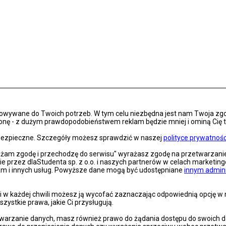
osowywane do Twoich potrzeb. W tym celu niezbędna jest nam Twoja zg
onę - z dużym prawdopodobieństwem reklam będzie mniej i ominą Cię treś
s bezpieczne. Szczegóły możesz sprawdzić w naszej
polityce prywatnośc
rażam zgodę i przechodzę do serwisu" wyrażasz zgodę na przetwarzan
nie przez dlaStudenta sp. z o.o. i naszych partnerów w celach marketin
lam i innych usług. Powyższe dane mogą być udostępniane
innym admin
 w każdej chwili możesz ją wycofać zaznaczając odpowiednią opcję w na
szystkie prawa, jakie Ci przysługują.
arzanie danych, masz również prawo do żądania dostępu do swoich dan