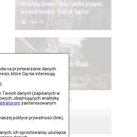
Wrocław: Romeo i Julia - próba prasowa
we wrocławskim Teatrze Capitol
Zdjęć: 26
Stronie Śląskie w ruinach: skutki
oda na przetwarzanie danych.
niszczycielskiej powodzi
ci, które Cię nie interesują.
Zdjęć: 25
i
.
ie Twoich danych (zapisanych w
gowych, obejmujących analitykę
istratorom
zainteresowanym
Lądek Zdrój po powodzi
szej polityce prywatności (link),
Zdjęć: 59
ych, ich sprostowania, usunięcia