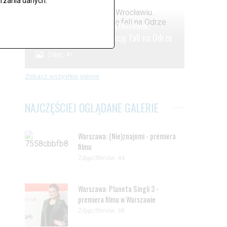
rzania danych.
.
Alarm powodziowy we Wrocławiu.
Oczekiwanie na kulminację fali na Odrze
Zdjęć: 41
Zobacz wszystkie galerie
NAJCZĘŚCIEJ OGLĄDANE GALERIE
Warszawa: (Nie)znajomi - premiera
filmu
Zdjęc/filmów: 44
Warszawa: Planeta Singli 3 -
premiera filmu w Warszawie
Zdjęc/filmów: 38