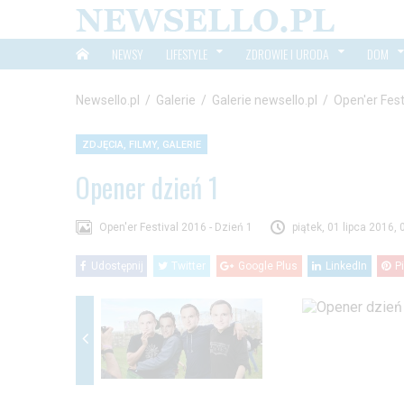
NEWSY
LIFESTYLE
ZDROWIE I URODA
DOM
Newsello.pl
/
Galerie
/
Galerie newsello.pl
/
Open'er Fest
ZDJĘCIA, FILMY, GALERIE
Opener dzień 1
Open'er Festival 2016 - Dzień 1
piątek, 01 lipca 2016, 
Udostępnij
Twitter
Google Plus
LinkedIn
P