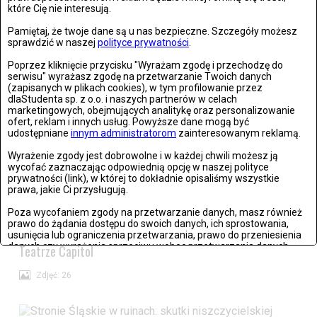
które Cię nie interesują.
Pamiętaj, że twoje dane są u nas bezpieczne. Szczegóły możesz
sprawdzić w naszej
polityce prywatności
.
Poprzez kliknięcie przycisku "Wyrażam zgodę i przechodzę do
serwisu" wyrażasz zgodę na przetwarzanie Twoich danych
(zapisanych w plikach cookies), w tym profilowanie przez
dlaStudenta sp. z o.o. i naszych partnerów w celach
marketingowych, obejmujących analitykę oraz personalizowanie
ofert, reklam i innych usług. Powyższe dane mogą być
Warszawa: The Kiffness zagrał w Warszawie
udostępniane
innym administratorom
zainteresowanym reklamą.
Wyrażenie zgody jest dobrowolne i w każdej chwili możesz ją
Zdjęć: 21
wycofać zaznaczając odpowiednią opcję w naszej polityce
prywatności (link), w której to dokładnie opisaliśmy wszystkie
prawa, jakie Ci przysługują.
Poza wycofaniem zgody na przetwarzanie danych, masz również
prawo do żądania dostępu do swoich danych, ich sprostowania,
Wrocław: Romeo i Julia - próba prasowa we wrocławskim
usunięcia lub ograniczenia przetwarzania, prawo do przeniesienia
danych czy wyrażenia sprzeciwu wobec przetwarzania danych.
Teatrze Capitol
Jeżeli nie chcesz wyrazić zgody na przetwarzanie plików cookies,
Zdjęć: 26
przejdź do
ustawień zaawansowanych
.
Wyrażam zgodę i przechodzę do serwisu