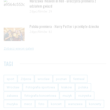
Warszawa: Heaven in Hell - uroczysta premiera z
udziałem gwiazd
Zdjęc/filmów: 29
Polska premiera - Harry Potter i przeklęte dziecko
Zdjęc/filmów: 82
Zobacz więcej galerii
TAGI
sport
Zdjecia
wroclaw
poznan
festiwal
Wrocław
Fotografia sportowa
krakow
polska
zabawa
fotografia koncertowa
muzyk
rozrywka
muzyka
mecz
foto
koncert
warszawa
koncerty