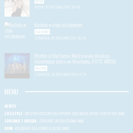
MODA
PIĄTEK, 15 STYCZNIA 2016, 08:43
Kuchnia w stylu rustykalnym
DLA DOMU
CZWARTEK, 05 STYCZNIA 2017, 16:26
Rhythm of the Dance: Mistrzowska eksplozja
irlandzkiego tańca we Wrocławiu. [FOTO, WIDEO]
MUZYKA
CZWARTEK, 25 STYCZNIA 2024, 11:24
MENU
NEWSY
LIFESTYLE
:
MUZYKA
KULTURA
ROZRYWKA
SEKS
MODA
SPORT
TURYSTYKA
INNE
ZDROWIE I URODA
:
ZDROWIE
URODA
FORMA
INNE
DOM
:
KULINARIA
DLA DOMU
DZIECKO
INNE