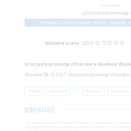
poprzednie
Podoba Ci się to zdjęcie? Kliknij i sprawdź,
Aktualna ocena
:
0,0/5
Uroczysta promocja oficerska w Akademi Wojs
Wrocław 08.10.2021: Uroczysta promocja oficerska
POLSKA
WROCLAW
STUDENCI
STUDENTKI
KOMENTARZE
Redakcja nie ponosi odpowiedzialności za wypowiedzi internau
redagowania, skracania bądź usuwania komentarzy zawierającyc
zasady współżycia społecznego.