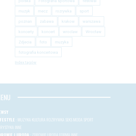
polska
Fotografia sportowa
festiwal
muzyk
mecz
rozrywka
sport
poznan
zabawa
krakow
warszawa
koncerty
koncert
wroclaw
Wrocław
Zdjecia
foto
muzyka
fotografia koncertowa
Index tagów
ENU
EWSY
IFESTYLE
:
MUZYKA
KULTURA
ROZRYWKA
SEKS
MODA
SPORT
URYSTYKA
INNE
DROWIE I URODA
:
ZDROWIE
URODA
FORMA
INNE