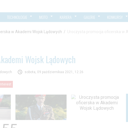
TECHNOLOGIE
MOTO
KARIERA
GALERIE
KONKURSY
icerska w Akademi Wojsk Lądowych
/
Uroczysta promocja oficerska w
 Akademi Wojsk Lądowych
ądowych
sobota, 09 październikaa 2021, 12:26
interest