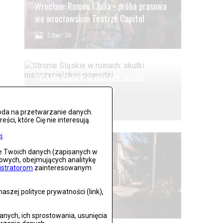
Wrocław: Romeo i Julia - próba prasowa
we wrocławskim Teatrze Capitol
Zdjęć: 26
Stronie Śląskie w ruinach: skutki
niszczycielskiej powodzi
Zdjęć: 25
oda na przetwarzanie danych.
ci, które Cię nie interesują.
i
.
ie Twoich danych (zapisanych w
gowych, obejmujących analitykę
istratorom
zainteresowanym
Lądek Zdrój po powodzi
szej polityce prywatności (link),
Zdjęć: 59
ych, ich sprostowania, usunięcia