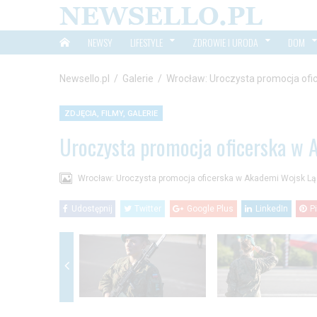
NEWSY
LIFESTYLE
ZDROWIE I URODA
DOM
Newsello.pl
/
Galerie
/
Wrocław: Uroczysta promocja of
ZDJĘCIA, FILMY, GALERIE
Uroczysta promocja oficerska w
Wrocław: Uroczysta promocja oficerska w Akademi Wojsk L
Udostępnij
Twitter
Google Plus
LinkedIn
P