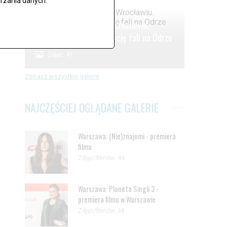
rzania danych.
.
Alarm powodziowy we Wrocławiu.
Oczekiwanie na kulminację fali na Odrze
Zdjęć: 41
Zobacz wszystkie galerie
NAJCZĘŚCIEJ OGLĄDANE GALERIE
Warszawa: (Nie)znajomi - premiera
filmu
Zdjęc/filmów: 44
Warszawa: Planeta Singli 3 -
premiera filmu w Warszawie
Zdjęc/filmów: 38