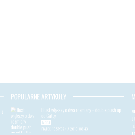
POPULARNE ARTYKUŁY
M
Biust większy o dwa rozmiary – double push up
 z
N
od Gatty
L
MODA
T
PIĄTEK, 15 STYCZNIA 2016, 08:43
Z