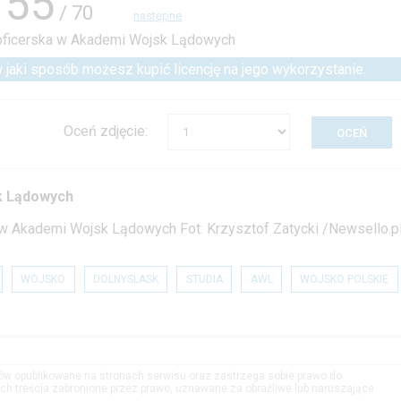
55
/ 70
następne
 w jaki sposób możesz kupić licencję na jego wykorzystanie.
Oceń zdjęcie:
k Lądowych
 w Akademi Wojsk Lądowych Fot: Krzysztof Zatycki /Newsello.p
WOJSKO
DOLNYSLASK
STUDIA
AWL
WOJSKO POLSKIE
tów opublikowane na stronach serwisu oraz zastrzega sobie prawo do
h treścia zabronione przez prawo, uznawane za obraźliwe lub naruszające