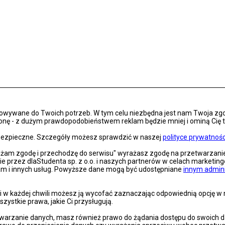
osowywane do Twoich potrzeb. W tym celu niezbędna jest nam Twoja zg
onę - z dużym prawdopodobieństwem reklam będzie mniej i ominą Cię treś
s bezpieczne. Szczegóły możesz sprawdzić w naszej
polityce prywatnośc
rażam zgodę i przechodzę do serwisu" wyrażasz zgodę na przetwarzan
nie przez dlaStudenta sp. z o.o. i naszych partnerów w celach marketin
lam i innych usług. Powyższe dane mogą być udostępniane
innym admin
 w każdej chwili możesz ją wycofać zaznaczając odpowiednią opcję w na
szystkie prawa, jakie Ci przysługują.
arzanie danych, masz również prawo do żądania dostępu do swoich dan