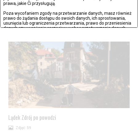
prawa, jakie Ci przysługują.
Poza wycofaniem zgody na przetwarzanie danych, masz również
Stronie Śląskie w ruinach: skutki niszczycielskiej powodzi
prawo do żądania dostępu do swoich danych, ich sprostowania,
usunięcia lub ograniczenia przetwarzania, prawo do przeniesienia
Zdjęć: 25
danych czy wyrażenia sprzeciwu wobec przetwarzania danych.
Jeżeli nie chcesz wyrazić zgody na przetwarzanie plików cookies,
przejdź do
ustawień zaawansowanych
.
Wyrażam zgodę i przechodzę do serwisu
Lądek Zdrój po powodzi
Zdjęć: 59