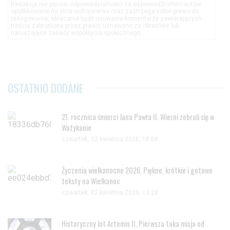
Redakcja nie ponosi odpowiedzialności za wypowiedzi internautów
opublikowane na stronach serwisu oraz zastrzega sobie prawo do
redagowania, skracania bądź usuwania komentarzy zawierających
treścia zabronione przez prawo, uznawane za obraźliwe lub
naruszające zasady współżycia społecznego.
OSTATNIO DODANE
21. rocznica śmierci Jana Pawła II. Wierni zebrali się w
Watykanie
czwartek, 02 kwietnia 2026, 18:08
Życzenia wielkanocne 2026. Piękne, krótkie i gotowe
teksty na Wielkanoc
czwartek, 02 kwietnia 2026, 13:28
Historyczny lot Artemis II. Pierwsza taka misja od