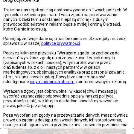
Drogi Użytkowniku!
Zdjęć: 21
Treści na naszej stronie są dostosowywane do Twoich potrzeb. W
tym celu niezbędna jest nam Twoja zgoda na przetwarzanie
danych. Dzięki temu dostaniesz lepszą stronę - z dużym
prawdopodobieństwem reklam będzie mniej i ominą Cię treści,
które Cię nie interesują.
Pamiętaj, że twoje dane są u nas bezpieczne. Szczegóły możesz
sprawdzić w naszej
polityce prywatności
.
Wrocław: Romeo i Julia - próba prasowa we wrocławskim
Poprzez kliknięcie przycisku "Wyrażam zgodę i przechodzę do
Teatrze Capitol
serwisu" wyrażasz zgodę na przetwarzanie Twoich danych
(zapisanych w plikach cookies), w tym profilowanie przez
Zdjęć: 26
dlaStudenta sp. z o.o. i naszych partnerów w celach
marketingowych, obejmujących analitykę oraz personalizowanie
ofert, reklam i innych usług. Powyższe dane mogą być
udostępniane
innym administratorom
zainteresowanym reklamą.
Wyrażenie zgody jest dobrowolne i w każdej chwili możesz ją
wycofać zaznaczając odpowiednią opcję w naszej polityce
prywatności (link), w której to dokładnie opisaliśmy wszystkie
prawa, jakie Ci przysługują.
Poza wycofaniem zgody na przetwarzanie danych, masz również
prawo do żądania dostępu do swoich danych, ich sprostowania,
usunięcia lub ograniczenia przetwarzania, prawo do przeniesienia
danych czy wyrażenia sprzeciwu wobec przetwarzania danych.