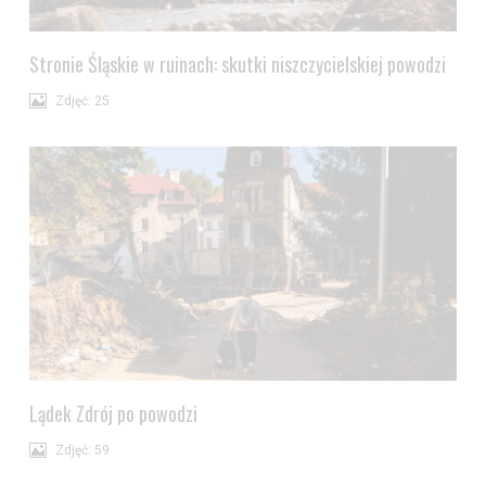
Jeżeli nie chcesz wyrazić zgody na przetwarzanie plików cookies,
przejdź do
ustawień zaawansowanych
.
Stronie Śląskie w ruinach: skutki niszczycielskiej powodzi
Wyrażam zgodę i przechodzę do serwisu
Zdjęć: 25
Lądek Zdrój po powodzi
Zdjęć: 59