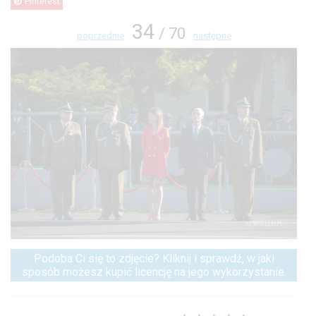
Pinterest
34
/ 70
poprzednie
następne
Podoba Ci się to zdjęcie? Kliknij i sprawdź, w jaki
sposób możesz kupić licencję na jego wykorzystanie.