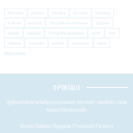
Wrocław
poznan
muzyka
wroclaw
koncerty
krakow
koncert
fotografia koncertowa
zabawa
muzyk
festiwal
Fotografia sportowa
sport
foto
Zdjecia
rozrywka
polska
warszawa
mecz
Index tagów
O PORTALU
Ogólnopolski portal będący bazą nowości, informacji i zapowiedzi z wielu
kategorii tematycznych.
Kontakt
|
Reklama
|
Regulamin
|
Prywatność
|
Partnerzy