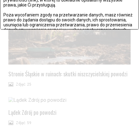
prawa, jakie Ci przysługują.
Poza wycofaniem zgody na przetwarzanie danych, masz również
prawo do żądania dostępu do swoich danych, ich sprostowania,
usunięcia lub ograniczenia przetwarzania, prawo do przeniesienia
danych czy wyrażenia sprzeciwu wobec przetwarzania danych.
Jeżeli nie chcesz wyrazić zgody na przetwarzanie plików cookies,
przejdź do
ustawień zaawansowanych
.
Wyrażam zgodę i przechodzę do serwisu
Stronie Śląskie w ruinach: skutki niszczycielskiej powodzi
Zdjęć: 25
Lądek Zdrój po powodzi
Zdjęć: 59