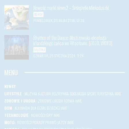
Nowość marki nimm2 – Śmiejżelki Mlekoduszki
NEWSY
PONIEDZIAŁEK, 09 MAJAA 2016, 13:38
Rhythm of the Dance: Mistrzowska eksplozja
irlandzkiego tańca we Wrocławiu. [FOTO, WIDEO]
MUZYKA
CZWARTEK, 25 STYCZNIA 2024, 11:24
MENU
NEWSY
LIFESTYLE
:
MUZYKA
KULTURA
ROZRYWKA
SEKS
MODA
SPORT
TURYSTYKA
INNE
ZDROWIE I URODA
:
ZDROWIE
URODA
FORMA
INNE
DOM
:
KULINARIA
DLA DOMU
DZIECKO
INNE
TECHNOLOGIE
:
NOWOŚCI
GRY
INNE
MOTO
:
NOWOŚCI
PORADY
PRAWO JAZDY
INNE