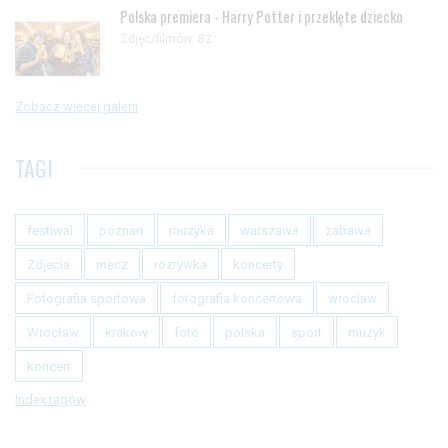
Polska premiera - Harry Potter i przeklęte dziecko
Zdjęc/filmów: 82
Zobacz więcej galerii
TAGI
festiwal
poznan
muzyka
warszawa
zabawa
Zdjecia
mecz
rozrywka
koncerty
Fotografia sportowa
fotografia koncertowa
wroclaw
Wrocław
krakow
foto
polska
sport
muzyk
koncert
Index tagów