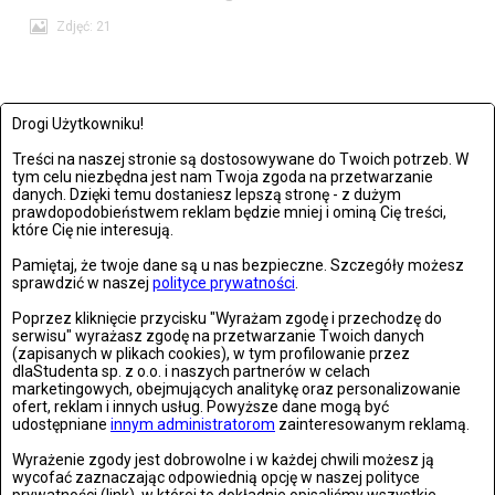
Zdjęć: 21
Drogi Użytkowniku!
Treści na naszej stronie są dostosowywane do Twoich potrzeb. W
tym celu niezbędna jest nam Twoja zgoda na przetwarzanie
danych. Dzięki temu dostaniesz lepszą stronę - z dużym
prawdopodobieństwem reklam będzie mniej i ominą Cię treści,
które Cię nie interesują.
Pamiętaj, że twoje dane są u nas bezpieczne. Szczegóły możesz
sprawdzić w naszej
polityce prywatności
.
Poprzez kliknięcie przycisku "Wyrażam zgodę i przechodzę do
serwisu" wyrażasz zgodę na przetwarzanie Twoich danych
(zapisanych w plikach cookies), w tym profilowanie przez
Wrocław: Romeo i Julia - próba prasowa we wrocławskim
dlaStudenta sp. z o.o. i naszych partnerów w celach
marketingowych, obejmujących analitykę oraz personalizowanie
Teatrze Capitol
ofert, reklam i innych usług. Powyższe dane mogą być
udostępniane
innym administratorom
zainteresowanym reklamą.
Zdjęć: 26
Wyrażenie zgody jest dobrowolne i w każdej chwili możesz ją
wycofać zaznaczając odpowiednią opcję w naszej polityce
prywatności (link), w której to dokładnie opisaliśmy wszystkie