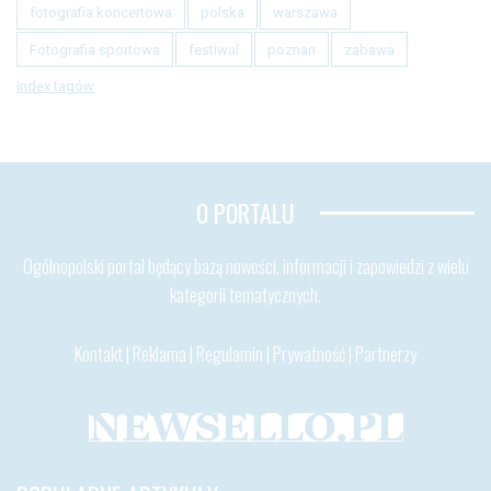
fotografia koncertowa
polska
warszawa
Fotografia sportowa
festiwal
poznan
zabawa
Index tagów
O PORTALU
Ogólnopolski portal będący bazą nowości, informacji i zapowiedzi z wielu
kategorii tematycznych.
Kontakt
|
Reklama
|
Regulamin
|
Prywatność
|
Partnerzy