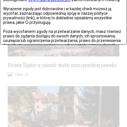
Wyrażenie zgody jest dobrowolne i w każdej chwili możesz ją
wycofać zaznaczając odpowiednią opcję w naszej polityce
prywatności (link), w której to dokładnie opisaliśmy wszystkie
prawa, jakie Ci przysługują.
Poza wycofaniem zgody na przetwarzanie danych, masz również
prawo do żądania dostępu do swoich danych, ich sprostowania,
usunięcia lub ograniczenia przetwarzania, prawo do przeniesienia
danych czy wyrażenia sprzeciwu wobec przetwarzania danych.
Jeżeli nie chcesz wyrazić zgody na przetwarzanie plików cookies,
przejdź do
ustawień zaawansowanych
.
Stronie Śląskie w ruinach: skutki niszczycielskiej powodzi
Wyrażam zgodę i przechodzę do serwisu
Zdjęć: 25