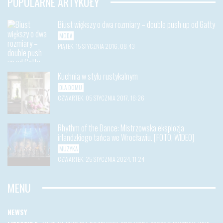
POPULARNE ARTYKUŁY
Biust większy o dwa rozmiary – double push up od Gatty
MODA
PIĄTEK, 15 STYCZNIA 2016, 08:43
Kuchnia w stylu rustykalnym
DLA DOMU
CZWARTEK, 05 STYCZNIA 2017, 16:26
Rhythm of the Dance: Mistrzowska eksplozja
irlandzkiego tańca we Wrocławiu. [FOTO, WIDEO]
MUZYKA
CZWARTEK, 25 STYCZNIA 2024, 11:24
MENU
NEWSY