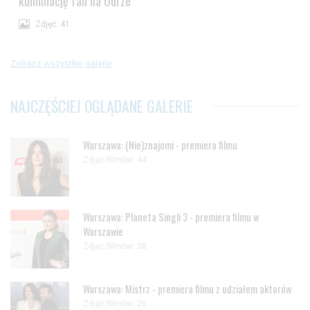
kulminację fali na Odrze
Zdjęć: 41
Zobacz wszystkie galerie
NAJCZĘŚCIEJ OGLĄDANE GALERIE
Warszawa: (Nie)znajomi - premiera filmu
Zdjęc/filmów: 44
Warszawa: Planeta Singli 3 - premiera filmu w
Warszawie
Zdjęc/filmów: 38
Warszawa: Mistrz - premiera filmu z udziałem aktorów
Zdjęc/filmów: 26