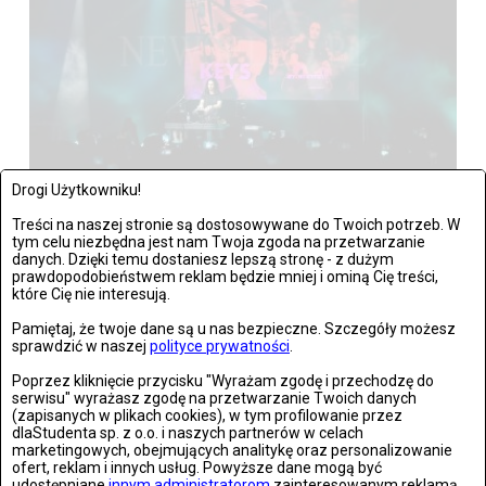
Drogi Użytkowniku!
Warszawa: The Kiffness zagrał w Warszawie
Treści na naszej stronie są dostosowywane do Twoich potrzeb. W
Zdjęć: 21
tym celu niezbędna jest nam Twoja zgoda na przetwarzanie
danych. Dzięki temu dostaniesz lepszą stronę - z dużym
prawdopodobieństwem reklam będzie mniej i ominą Cię treści,
które Cię nie interesują.
Pamiętaj, że twoje dane są u nas bezpieczne. Szczegóły możesz
sprawdzić w naszej
polityce prywatności
.
Wrocław: Romeo i Julia - próba prasowa we wrocławskim
Teatrze Capitol
Poprzez kliknięcie przycisku "Wyrażam zgodę i przechodzę do
serwisu" wyrażasz zgodę na przetwarzanie Twoich danych
(zapisanych w plikach cookies), w tym profilowanie przez
Zdjęć: 26
dlaStudenta sp. z o.o. i naszych partnerów w celach
marketingowych, obejmujących analitykę oraz personalizowanie
ofert, reklam i innych usług. Powyższe dane mogą być
udostępniane
innym administratorom
zainteresowanym reklamą.