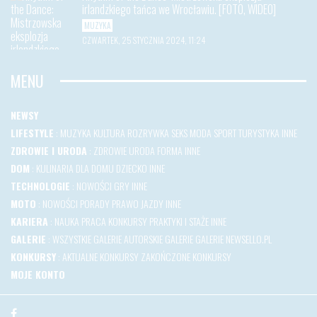
irlandzkiego tańca we Wrocławiu. [FOTO, WIDEO]
MUZYKA
CZWARTEK, 25 STYCZNIA 2024, 11:24
MENU
NEWSY
LIFESTYLE
:
MUZYKA
KULTURA
ROZRYWKA
SEKS
MODA
SPORT
TURYSTYKA
INNE
ZDROWIE I URODA
:
ZDROWIE
URODA
FORMA
INNE
DOM
:
KULINARIA
DLA DOMU
DZIECKO
INNE
TECHNOLOGIE
:
NOWOŚCI
GRY
INNE
MOTO
:
NOWOŚCI
PORADY
PRAWO JAZDY
INNE
KARIERA
:
NAUKA
PRACA
KONKURSY
PRAKTYKI I STAŻE
INNE
GALERIE
:
WSZYSTKIE GALERIE
AUTORSKIE GALERIE
GALERIE NEWSELLO.PL
KONKURSY
:
AKTUALNE KONKURSY
ZAKOŃCZONE KONKURSY
MOJE KONTO