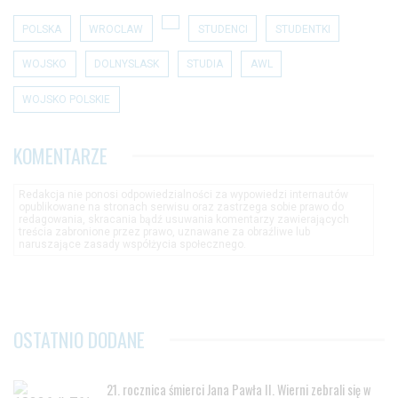
POLSKA
WROCLAW
STUDENCI
STUDENTKI
WOJSKO
DOLNYSLASK
STUDIA
AWL
WOJSKO POLSKIE
KOMENTARZE
Redakcja nie ponosi odpowiedzialności za wypowiedzi internautów
opublikowane na stronach serwisu oraz zastrzega sobie prawo do
redagowania, skracania bądź usuwania komentarzy zawierających
treścia zabronione przez prawo, uznawane za obraźliwe lub
naruszające zasady współżycia społecznego.
OSTATNIO DODANE
21. rocznica śmierci Jana Pawła II. Wierni zebrali się w