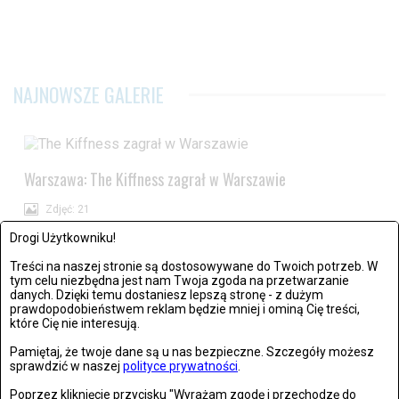
NAJNOWSZE GALERIE
Warszawa: The Kiffness zagrał w Warszawie
Zdjęć: 21
Drogi Użytkowniku!
Treści na naszej stronie są dostosowywane do Twoich potrzeb. W
tym celu niezbędna jest nam Twoja zgoda na przetwarzanie
danych. Dzięki temu dostaniesz lepszą stronę - z dużym
prawdopodobieństwem reklam będzie mniej i ominą Cię treści,
które Cię nie interesują.
Wrocław: Romeo i Julia - próba prasowa we wrocławskim
Teatrze Capitol
Pamiętaj, że twoje dane są u nas bezpieczne. Szczegóły możesz
sprawdzić w naszej
polityce prywatności
.
Zdjęć: 26
Poprzez kliknięcie przycisku "Wyrażam zgodę i przechodzę do