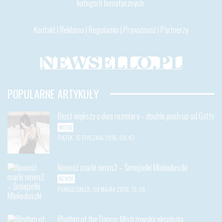
kategorii tematycznych.
Kontakt
|
Reklama
|
Regulamin
|
Prywatność
|
Partnerzy
POPULARNE ARTYKUŁY
Biust większy o dwa rozmiary – double push up od Gatty
MODA
PIĄTEK, 15 STYCZNIA 2016, 08:43
Nowość marki nimm2 – Śmiejżelki Mlekoduszki
NEWSY
PONIEDZIAŁEK, 09 MAJAA 2016, 13:38
Rhythm of the Dance: Mistrzowska eksplozja