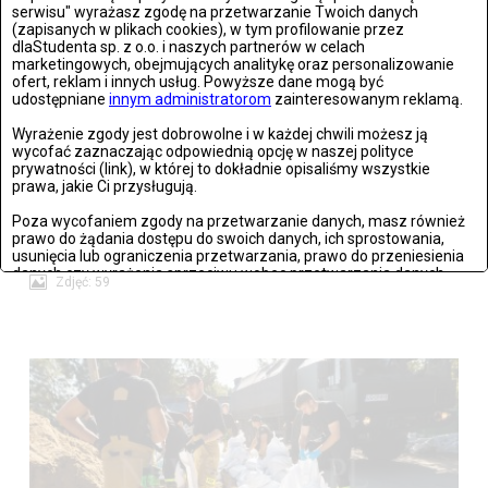
serwisu" wyrażasz zgodę na przetwarzanie Twoich danych
(zapisanych w plikach cookies), w tym profilowanie przez
dlaStudenta sp. z o.o. i naszych partnerów w celach
marketingowych, obejmujących analitykę oraz personalizowanie
ofert, reklam i innych usług. Powyższe dane mogą być
Stronie Śląskie w ruinach: skutki niszczycielskiej powodzi
udostępniane
innym administratorom
zainteresowanym reklamą.
Wyrażenie zgody jest dobrowolne i w każdej chwili możesz ją
Zdjęć: 25
wycofać zaznaczając odpowiednią opcję w naszej polityce
prywatności (link), w której to dokładnie opisaliśmy wszystkie
prawa, jakie Ci przysługują.
Poza wycofaniem zgody na przetwarzanie danych, masz również
prawo do żądania dostępu do swoich danych, ich sprostowania,
Lądek Zdrój po powodzi
usunięcia lub ograniczenia przetwarzania, prawo do przeniesienia
danych czy wyrażenia sprzeciwu wobec przetwarzania danych.
Zdjęć: 59
Jeżeli nie chcesz wyrazić zgody na przetwarzanie plików cookies,
przejdź do
ustawień zaawansowanych
.
Wyrażam zgodę i przechodzę do serwisu