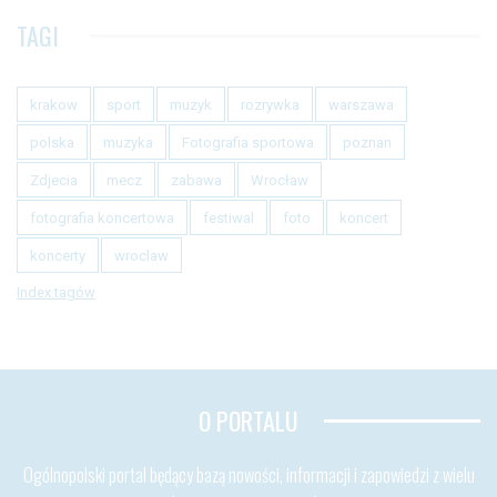
TAGI
krakow
sport
muzyk
rozrywka
warszawa
polska
muzyka
Fotografia sportowa
poznan
Zdjecia
mecz
zabawa
Wrocław
fotografia koncertowa
festiwal
foto
koncert
koncerty
wroclaw
Index tagów
O PORTALU
Ogólnopolski portal będący bazą nowości, informacji i zapowiedzi z wielu