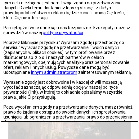
tym celu niezbędna jest nam Twoja zgoda na przetwarzanie
danych. Dzięki temu dostaniesz lepszą stronę - z dużym
prawdopodobieństwem reklam będzie mniej i ominą Cię treści,
które Cię nie interesują.
Warszawa: The Kiffness zagrał w Warszawie
Pamiętaj, że twoje dane są u nas bezpieczne. Szczegóły możesz
sprawdzić w naszej
polityce prywatności
.
Zdjęć: 21
Poprzez kliknięcie przycisku "Wyrażam zgodę i przechodzę do
serwisu" wyrażasz zgodę na przetwarzanie Twoich danych
(zapisanych w plikach cookies), w tym profilowanie przez
dlaStudenta sp. z o.o. i naszych partnerów w celach
marketingowych, obejmujących analitykę oraz personalizowanie
Wrocław: Romeo i Julia - próba prasowa we wrocławskim
ofert, reklam i innych usług. Powyższe dane mogą być
udostępniane
innym administratorom
zainteresowanym reklamą.
Teatrze Capitol
Wyrażenie zgody jest dobrowolne i w każdej chwili możesz ją
Zdjęć: 26
wycofać zaznaczając odpowiednią opcję w naszej polityce
prywatności (link), w której to dokładnie opisaliśmy wszystkie
prawa, jakie Ci przysługują.
Poza wycofaniem zgody na przetwarzanie danych, masz również
prawo do żądania dostępu do swoich danych, ich sprostowania,
usunięcia lub ograniczenia przetwarzania, prawo do przeniesienia
danych czy wyrażenia sprzeciwu wobec przetwarzania danych.
Jeżeli nie chcesz wyrazić zgody na przetwarzanie plików cookies,
przejdź do
ustawień zaawansowanych
.