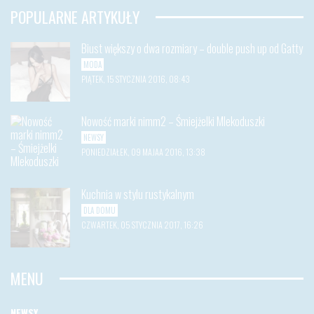
POPULARNE ARTYKUŁY
Biust większy o dwa rozmiary – double push up od Gatty
MODA
PIĄTEK, 15 STYCZNIA 2016, 08:43
Nowość marki nimm2 – Śmiejżelki Mlekoduszki
NEWSY
PONIEDZIAŁEK, 09 MAJAA 2016, 13:38
Kuchnia w stylu rustykalnym
DLA DOMU
CZWARTEK, 05 STYCZNIA 2017, 16:26
MENU
NEWSY