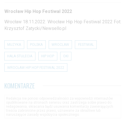
Wrocław Hip Hop Festiwal 2022
Wrocław 18.11.2022: Wrocław Hip Hop Festiwal 2022 Fot:
Krzysztof Zatycki/Newsello.pl
MUZYKA
POLSKA
WROCLAW
FESTIWAL
HALA STULECIA
HIP HOP
OKI
WROCŁAW HIP HOP FESTIWAL 2022
KOMENTARZE
Redakcja nie ponosi odpowiedzialności za wypowiedzi internautów
opublikowane na stronach serwisu oraz zastrzega sobie prawo do
redagowania, skracania bądź usuwania komentarzy zawierających
treścia zabronione przez prawo, uznawane za obraźliwe lub
naruszające zasady współżycia społecznego.