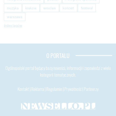
muzyka
krakow
wroclaw
koncert
festiwal
warszawa
Index tagów
O PORTALU
Ogólnopolski portal będący bazą nowości, informacji i zapowiedzi z wielu
kategorii tematycznych.
Kontakt
|
Reklama
|
Regulamin
|
Prywatność
|
Partnerzy