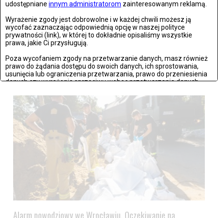
udostępniane
innym administratorom
zainteresowanym reklamą.
Wyrażenie zgody jest dobrowolne i w każdej chwili możesz ją
wycofać zaznaczając odpowiednią opcję w naszej polityce
prywatności (link), w której to dokładnie opisaliśmy wszystkie
Lądek Zdrój po powodzi
prawa, jakie Ci przysługują.
Poza wycofaniem zgody na przetwarzanie danych, masz również
Zdjęć: 59
prawo do żądania dostępu do swoich danych, ich sprostowania,
usunięcia lub ograniczenia przetwarzania, prawo do przeniesienia
danych czy wyrażenia sprzeciwu wobec przetwarzania danych.
Jeżeli nie chcesz wyrazić zgody na przetwarzanie plików cookies,
przejdź do
ustawień zaawansowanych
.
Wyrażam zgodę i przechodzę do serwisu
Alarm powodziowy we Wrocławiu. Oczekiwanie na