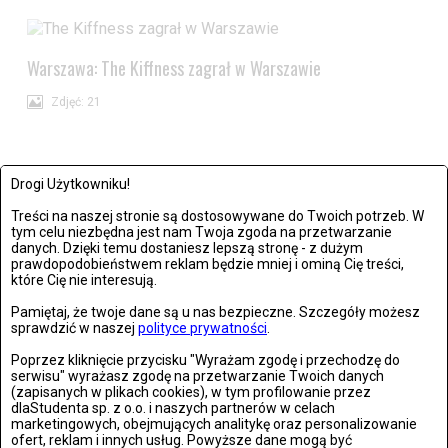
Warszawa: The Kiffness zagrał w Warszawie
Zdjęć: 21
Drogi Użytkowniku!
Treści na naszej stronie są dostosowywane do Twoich potrzeb. W
tym celu niezbędna jest nam Twoja zgoda na przetwarzanie
Wrocław: Romeo i Julia - próba prasowa we wrocławskim
danych. Dzięki temu dostaniesz lepszą stronę - z dużym
Teatrze Capitol
prawdopodobieństwem reklam będzie mniej i ominą Cię treści,
które Cię nie interesują.
Zdjęć: 26
Pamiętaj, że twoje dane są u nas bezpieczne. Szczegóły możesz
sprawdzić w naszej
polityce prywatności
.
Poprzez kliknięcie przycisku "Wyrażam zgodę i przechodzę do
serwisu" wyrażasz zgodę na przetwarzanie Twoich danych
(zapisanych w plikach cookies), w tym profilowanie przez
Stronie Śląskie w ruinach: skutki niszczycielskiej powodzi
dlaStudenta sp. z o.o. i naszych partnerów w celach
marketingowych, obejmujących analitykę oraz personalizowanie
ofert, reklam i innych usług. Powyższe dane mogą być
Zdjęć: 25