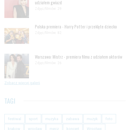
udziałem gwiazd
Zdjęc/filmów: 29
Polska premiera - Harry Potter i przeklęte dziecko
Zdjęc/filmów: 82
Warszawa: Mistrz - premiera filmu z udziałem aktorów
Zdjęc/filmów: 26
Zobacz więcej galerii
TAGI
festiwal
sport
muzyka
zabawa
muzyk
foto
krakow
wroclaw
mecz
koncert
Wrocław