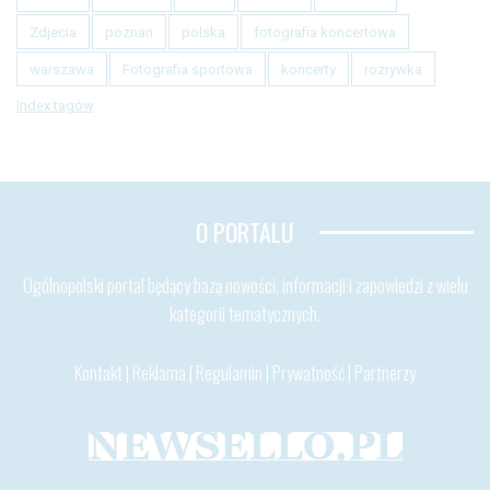
Zdjecia
poznan
polska
fotografia koncertowa
warszawa
Fotografia sportowa
koncerty
rozrywka
Index tagów
O PORTALU
Ogólnopolski portal będący bazą nowości, informacji i zapowiedzi z wielu
kategorii tematycznych.
Kontakt
|
Reklama
|
Regulamin
|
Prywatność
|
Partnerzy