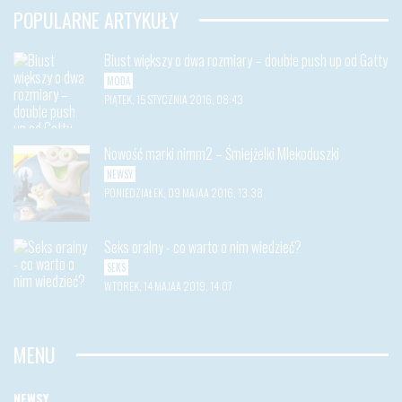
POPULARNE ARTYKUŁY
Biust większy o dwa rozmiary – double push up od Gatty
MODA
PIĄTEK, 15 STYCZNIA 2016, 08:43
Nowość marki nimm2 – Śmiejżelki Mlekoduszki
NEWSY
PONIEDZIAŁEK, 09 MAJAA 2016, 13:38
Seks oralny - co warto o nim wiedzieć?
SEKS
WTOREK, 14 MAJAA 2019, 14:07
MENU
NEWSY