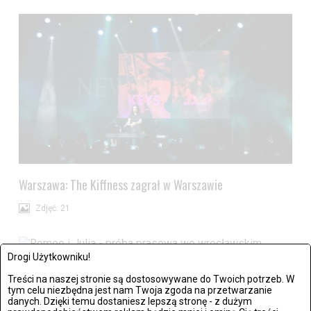
Warszawa: The Kiffness zagrał w Warszawie
Zdjęć: 21
Drogi Użytkowniku!
Treści na naszej stronie są dostosowywane do Twoich potrzeb. W
Wrocław: Romeo i Julia - próba prasowa we wrocławskim
tym celu niezbędna jest nam Twoja zgoda na przetwarzanie
Teatrze Capitol
danych. Dzięki temu dostaniesz lepszą stronę - z dużym