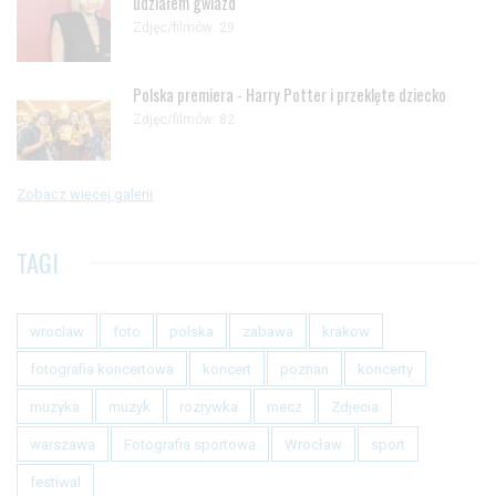
udziałem gwiazd
Zdjęc/filmów: 29
Polska premiera - Harry Potter i przeklęte dziecko
Zdjęc/filmów: 82
Zobacz więcej galerii
TAGI
wroclaw
foto
polska
zabawa
krakow
fotografia koncertowa
koncert
poznan
koncerty
muzyka
muzyk
rozrywka
mecz
Zdjecia
warszawa
Fotografia sportowa
Wrocław
sport
festiwal