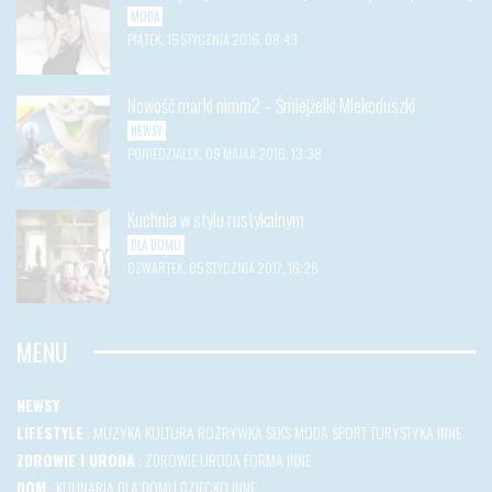
MODA
PIĄTEK, 15 STYCZNIA 2016, 08:43
Nowość marki nimm2 – Śmiejżelki Mlekoduszki
NEWSY
PONIEDZIAŁEK, 09 MAJAA 2016, 13:38
Kuchnia w stylu rustykalnym
DLA DOMU
CZWARTEK, 05 STYCZNIA 2017, 16:26
MENU
NEWSY
LIFESTYLE
:
MUZYKA
KULTURA
ROZRYWKA
SEKS
MODA
SPORT
TURYSTYKA
INNE
ZDROWIE I URODA
:
ZDROWIE
URODA
FORMA
INNE
DOM
:
KULINARIA
DLA DOMU
DZIECKO
INNE