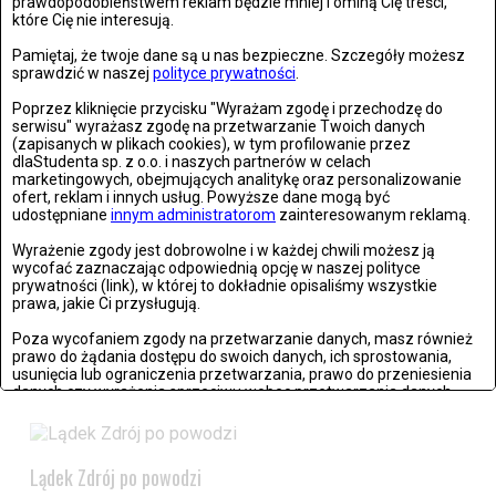
prawdopodobieństwem reklam będzie mniej i ominą Cię treści,
które Cię nie interesują.
Zdjęć: 26
Pamiętaj, że twoje dane są u nas bezpieczne. Szczegóły możesz
sprawdzić w naszej
polityce prywatności
.
Poprzez kliknięcie przycisku "Wyrażam zgodę i przechodzę do
serwisu" wyrażasz zgodę na przetwarzanie Twoich danych
(zapisanych w plikach cookies), w tym profilowanie przez
dlaStudenta sp. z o.o. i naszych partnerów w celach
marketingowych, obejmujących analitykę oraz personalizowanie
ofert, reklam i innych usług. Powyższe dane mogą być
udostępniane
innym administratorom
zainteresowanym reklamą.
Wyrażenie zgody jest dobrowolne i w każdej chwili możesz ją
wycofać zaznaczając odpowiednią opcję w naszej polityce
prywatności (link), w której to dokładnie opisaliśmy wszystkie
prawa, jakie Ci przysługują.
Stronie Śląskie w ruinach: skutki niszczycielskiej powodzi
Poza wycofaniem zgody na przetwarzanie danych, masz również
prawo do żądania dostępu do swoich danych, ich sprostowania,
usunięcia lub ograniczenia przetwarzania, prawo do przeniesienia
Zdjęć: 25
danych czy wyrażenia sprzeciwu wobec przetwarzania danych.
Jeżeli nie chcesz wyrazić zgody na przetwarzanie plików cookies,
przejdź do
ustawień zaawansowanych
.
Lądek Zdrój po powodzi
Wyrażam zgodę i przechodzę do serwisu